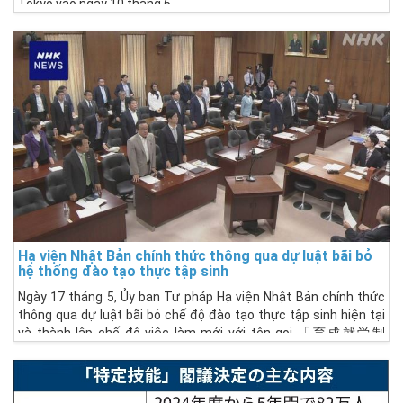
Tokyo vào ngày 10 tháng 6.
Hạ viện Nhật Bản chính thức thông qua dự luật bãi bỏ
hệ thống đào tạo thực tập sinh
Ngày 17 tháng 5, Ủy ban Tư pháp Hạ viện Nhật Bản chính thức
thông qua dự luật bãi bỏ chế độ đào tạo thực tập sinh hiện tại
và thành lập chế độ việc làm mới với tên gọi 「育成就労制
度」"Chế độ đào tạo việc làm".