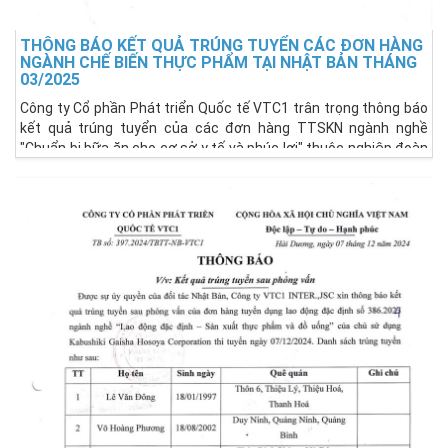
THÔNG BÁO KẾT QUẢ TRÚNG TUYỂN CÁC ĐƠN HÀNG
NGÀNH CHẾ BIẾN THỰC PHẨM TẠI NHẬT BẢN THÁNG
03/2025
Công ty Cổ phần Phát triển Quốc tế VTC1 trân trọng thông báo
kết quả trúng tuyển của các đơn hàng TTSKN ngành nghề
"Chuẩn bị bữa ăn cho cơ sở y tế và phúc lợi" thuộc nghiệp đoàn
SAKURA JAPAN COOPERATIVE thi tuyển trong tháng 03/2025.
Chúc mừng tất cả 12 ứng viên đã xuất sắc vượt qua vòng
phỏng vấn!