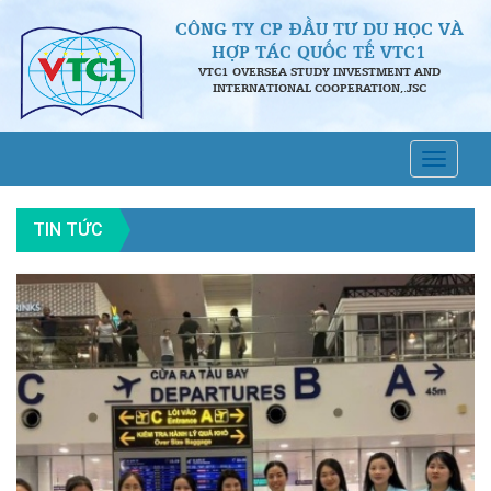
CÔNG TY CP ĐẦU TƯ DU HỌC VÀ
HỢP TÁC QUỐC TẾ VTC1
VTC1 OVERSEA STUDY INVESTMENT AND
INTERNATIONAL COOPERATION,.JSC
TIN TỨC