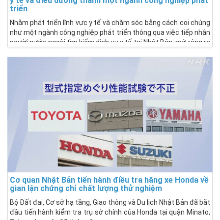
y tế và điều dưỡng thành một ngành công nghiệp phát
triển
Nhằm phát triển lĩnh vực y tế và chăm sóc bằng cách coi chúng
như một ngành công nghiệp phát triển thông qua việc tiếp nhận
người nước ngoài tìm kiếm dịch vụ y tế tại Nhật Bản, mở rộng ra
nước ngoài về công nghệ và dược phẩm, Bộ Y tế, Lao động và
Phúc lợi của Nhật Bản sắp thành lập một tổng cục thúc đẩy
chiến lược quốc tế và đề xuất các biện pháp cụ thể.
Cơ quan Nhật Bản tiến hành điều tra hãng xe Honda về
gian lận chứng chỉ chất lượng thử nghiệm
Bộ Đất đai, Cơ sở hạ tầng, Giao thông và Du lịch Nhật Bản đã bắt
đầu tiến hành kiểm tra trụ sở chính của Honda tại quận Minato,