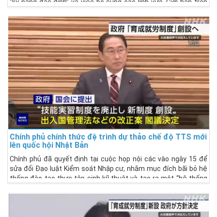
“kỹ năng đặc định” và việc bổ sung các lĩnh vực. Giới hạn trên
trong 5 năm bắt đầu từ năm tài chính 2024 đã được đặt ở mức
820.000 người, cao hơn gấp đôi so với con số trước đó và bốn
lĩnh vực mới đã được bổ sung, bao gồm vận tải ô tô và đường
sắt. Những người có kỹ năng đặc định thể là không thể thiếu
trong nhiều lĩnh vực đang thiếu hụt lao động nghiêm trọng.
Chính phủ chính thức đệ trình dự thảo chế độ TTS mới
lên quốc hội Nhật Bản
Chính phủ đã quyết định tại cuộc họp nội các vào ngày 15 để
sửa đổi Đạo luật Kiểm soát Nhập cư, nhằm mục đích bãi bỏ hệ
thống đào tạo thực tập sinh kỹ thuật và tạo ra một “hệ thống
việc làm phát triển” mới và đệ trình lên Quốc hội.