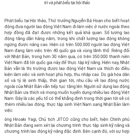
trì và phát biểu tại hội thảo
Phát biểu tại Hội thảo, Thứ trưởng Nguyễn Bá Hoan cho biết hoạt
động đưa người lao động Việt Nam đi làm việc ở nước ngoài theo
hợp đồng đã đạt được những kết quả khả quan. Số lượng lao
động tăng dần hằng năm, trong khi chất lượng lao động không
ngừng được nâng cao. Hiện có trên 500.000 người lao động Việt
Nam đang làm việc trên 40 quốc gia và vùng lãnh thổ. Riêng đối
với Nhật Bản, trong hơn 30 năm qua, có trên 350.000 thanh niên
Việt Nam đã tới quốc gia này để thực tập kỹ năng. Hiện nay, Nhật
Bản vẫn là thị trường được lao động Việt Nam ưa thích do điều
kiện làm việc và sinh hoạt phù hợp, thu nhập cao. Do già hóa dân
số và tỷ lệ sinh thấp, thời gian tới, nhu cầu về lao động nước
ngoài của Nhật Bản vẫn tiếp tục tăng lên. Người sử dụng lao động
Nhật Bản ưa thích và mong muốn tuyển dụng nhiều lao động Việt
Nam. Đây là các yếu tố có thể khẳng định trong thời gian tới sẽ có
thêm nhiều lao động, thực tập sinh Việt Nam sang Nhật Bản làm
việc.
ông Hiroaki Yagi, Chủ tịch JITCO cũng cho biết, hiện Chính phủ
Nhật Bản đang xem xét lại chương trình thực tập sinh kỹ năng và
chương trình lao động kỹ năng đặc định. Bên cạnh đó, với sự hợp