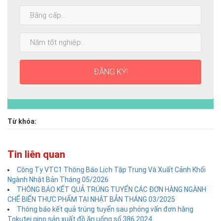
Bằng
cấp
cao
Năm
nhất:
tốt
nghiệp:
ĐĂNG KÝ!
Từ khóa:
Tin liên quan
Công Ty VTC1 Thông Báo Lịch Tập Trung Và Xuất Cảnh Khối
Ngành Nhật Bản Tháng 05/2026
THÔNG BÁO KẾT QUẢ TRÚNG TUYỂN CÁC ĐƠN HÀNG NGÀNH
CHẾ BIẾN THỰC PHẨM TẠI NHẬT BẢN THÁNG 03/2025
Thông báo kết quả trúng tuyển sau phỏng vấn đơn hàng
Tokutei gino sản xuất đồ ăn uống số 386.2024