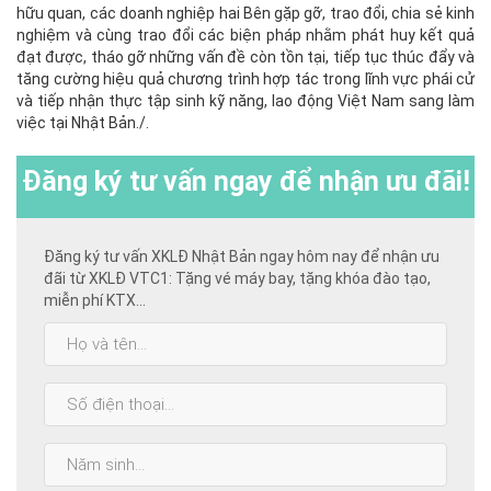
hữu quan, các doanh nghiệp hai Bên gặp gỡ, trao đổi, chia sẻ kinh
nghiệm và cùng trao đổi các biện pháp nhằm phát huy kết quả
đạt được, tháo gỡ những vấn đề còn tồn tại, tiếp tục thúc đẩy và
tăng cường hiệu quả chương trình hợp tác trong lĩnh vực phái cử
và tiếp nhận thực tập sinh kỹ năng, lao động Việt Nam sang làm
việc tại Nhật Bản./.
Đăng ký
tư vấn ngay để nhận ưu đãi!
Đăng ký tư vấn XKLĐ Nhật Bản ngay hôm nay để nhận ưu
đãi từ XKLĐ VTC1: Tặng vé máy bay, tặng khóa đào tạo,
miễn phí KTX...
Họ
và
tên:
SĐT:
Năm
sinh: