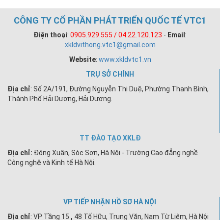
CÔNG TY CỔ PHẦN PHÁT TRIỂN QUỐC TẾ VTC1
Điện thoại
:
0905.929.555 / 04.22.120.123
-
Email
:
xkldvithong.vtc1@gmail.com
Website
:
www.xkldvtc1.vn
TRỤ SỞ CHÍNH
Địa chỉ
: Số 2A/191, Đường Nguyễn Thị Duệ, Phường Thanh Bình,
Thành Phố Hải Dương, Hải Dương.
TT ĐÀO TẠO XKLĐ
Địa chỉ:
Đông Xuân, Sóc Sơn, Hà Nội - Trường Cao đẳng nghề
Công nghệ và Kinh tế Hà Nội.
VP TIẾP NHẬN HỒ SƠ HÀ NỘI
Địa chỉ
:
VP Tầng 15
,
48 Tố Hữu, Trung Văn, Nam Từ Liêm, Hà Nội