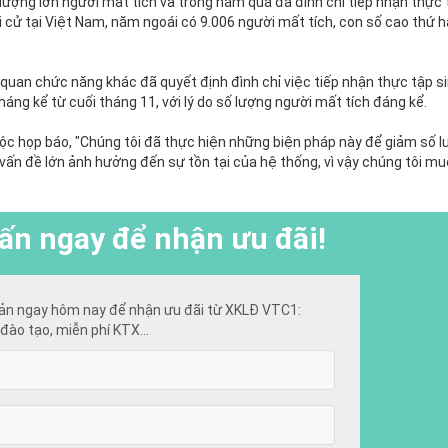
lượng lớn người mất tích và trong năm qua đã đình chỉ tiếp nhận thực 
i cử tại Việt Nam, năm ngoái có 9.006 người mất tích, con số cao thứ h
 quan chức năng khác đã quyết định đình chỉ việc tiếp nhận thực tập s
áng kể từ cuối tháng 11, với lý do số lượng người mất tích đáng kể.
ộc họp báo, "Chúng tôi đã thực hiện những biện pháp này để giảm số 
vấn đề lớn ảnh hưởng đến sự tồn tại của hệ thống, vì vậy chúng tôi mu
ấn ngay để nhận ưu đãi!
ản ngay hôm nay để nhận ưu đãi từ XKLĐ VTC1:
đào tạo, miễn phí KTX...