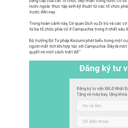
bằng cấp của các tổ chức tiếp nhận trong nước có số 
nước ngoài. thực tập sinh kỹ thuật từ các tổ chức phá
trước đến nay.
Trong hoàn cảnh này, Cơ quan Dịch vụ Di trú và các cơ
từ ba tổ chức phái cử ở Campuchia trong ít nhất sáu th
Bộ trưởng Bộ Tư pháp Koizumi phát biểu trong một cu
người mất tích khi hợp tác với Campuchia. Đây là một 
quyết nó một cách triệt để."
Đăng ký
tư v
Đăng ký tư vấn XKLĐ Nhật B
Tặng vé máy bay, tặng khóa 
Họ
và
tên:
SĐT: