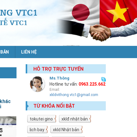
NG VTC1
TẾ VTC1
 BẢN
LIÊN HỆ
HỖ TRỢ TRỰC TUYẾN
Ms.Thông
Hotline tư vấn:
0963.225.662
Email:
xkldvithong.vtc1@gmail.com
 khác
TỪ KHÓA NỔI BẬT
i
tokutei gino
19
xklđ nhật bản
18
lịch bay
10
xkld Nhật bản
9