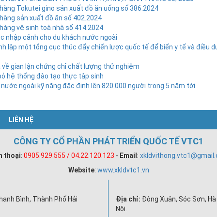
hàng Tokutei gino sản xuất đồ ăn uống số 386.2024
hàng sản xuất đồ ăn số 402.2024
hàng vệ sinh toà nhà số 414.2024
 tục nhập cảnh cho du khách nước ngoài
nh lập một tổng cục thúc đẩy chiến lược quốc tế để biến y tế và điều 
 về gian lận chứng chỉ chất lượng thử nghiệm
bỏ hệ thống đào tạo thực tập sinh
 nước ngoài kỹ năng đặc định lên 820.000 người trong 5 năm tới
LIÊN HỆ
CÔNG TY CỔ PHẦN PHÁT TRIỂN QUỐC TẾ VTC1
n thoại
:
0905.929.555 / 04.22.120.123
-
Email
:
xkldvithong.vtc1@gmail
Website
:
www.xkldvtc1.vn
hanh Bình, Thành Phố Hải
Địa chỉ:
Đông Xuân, Sóc Sơn, Hà 
Nội.