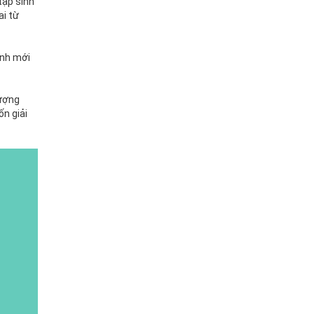
tập sinh
ai từ
inh mới
lượng
ốn giải