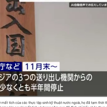
ự mất tích của các thực tập sinh kỹ thuật nước ngoài, họ đã tạm thời t