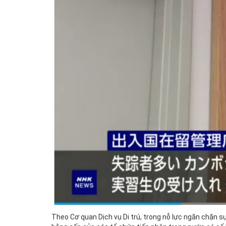
Theo Cơ quan Dịch vụ Di trú, trong nỗ lực ngăn chặn s