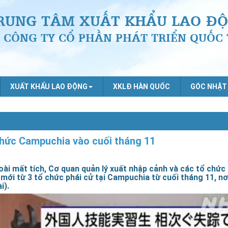
RUNG TÂM XUẤT KHẨU LAO ĐỘ
CÔNG TY CỔ PHẦN PHÁT TRIỂN QUỐC 
XUẤT KHẨU LAO ĐỘNG
XKLĐ HÀN QUỐC
GÓC NHẬT
 chức Campuchia vào cuối tháng 11
oài mất tích, Cơ quan quản lý xuất nhập cảnh và các tổ chức
 mới từ 3 tổ chức phái cử tại Campuchia từ cuối tháng 11, nơ
i).