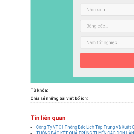
Năm
sinh:
Bằng
cấp
cao
Năm
nhất:
tốt
nghiệp:
Từ khóa:
Chia sẻ những bài viết bổ ích:
Tin liên quan
Công Ty VTC1 Thông Báo Lịch Tập Trung Và Xuất 
THÔNG BÁO KẾT QUẢ TRÚNG TUYỂN CÁC ĐƠN HÀNG