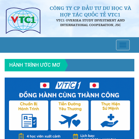
CÔNG TY CP ĐẦU TƯ DU HỌC VÀ
HỢP TÁC QUỐC TẾ VTC1
VTC1 OVERSEA STUDY INVESTMENT AND
INTERNATIONAL COOPERATION,.JSC
HÀNH TRÌNH ƯỚC MƠ