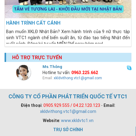
HÀNH TRÌNH CẤT CÁNH
Bạn muốn XKLĐ Nhật Bản? Xem hành trình của 9 nữ thực tập
sinh VTC1 ngành chế biến suất ăn, từ đào tạo tiếng Nhật đến
xuất cảnh. Đăng ký tư vấn MIỄN PHÍ ngay hôm nay!
HỖ TRỢ TRỰC TUYẾN
Ms.Thông
Hotline tư vấn:
0963.225.662
Email:
xkldvithong.vtc1@gmail.com
CÔNG TY CỔ PHẦN PHÁT TRIỂN QUỐC TẾ VTC1
Điện thoại
:
0905.929.555 / 04.22.120.123
-
Email
:
xkldvithong.vtc1@gmail.com
Website
:
www.xkldvtc1.vn
TRỤ SỞ CHÍNH