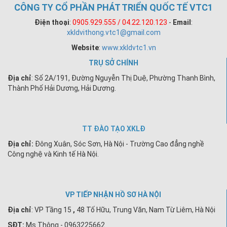
CÔNG TY CỔ PHẦN PHÁT TRIỂN QUỐC TẾ VTC1
Điện thoại
:
0905.929.555 / 04.22.120.123
-
Email
:
xkldvithong.vtc1@gmail.com
Website
:
www.xkldvtc1.vn
TRỤ SỞ CHÍNH
Địa chỉ
: Số 2A/191, Đường Nguyễn Thị Duệ, Phường Thanh Bình,
Thành Phố Hải Dương, Hải Dương.
TT ĐÀO TẠO XKLĐ
Địa chỉ:
Đông Xuân, Sóc Sơn, Hà Nội - Trường Cao đẳng nghề
Công nghệ và Kinh tế Hà Nội.
VP TIẾP NHẬN HỒ SƠ HÀ NỘI
Địa chỉ
:
VP Tầng 15
,
48 Tố Hữu, Trung Văn, Nam Từ Liêm, Hà Nội
SĐT:
Ms Thông - 0963225662