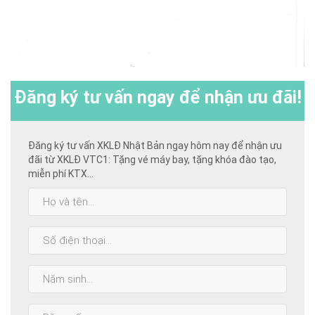
Đăng ký
tư vấn ngay để nhận ưu đãi!
Đăng ký tư vấn XKLĐ Nhật Bản ngay hôm nay để nhận ưu
đãi từ XKLĐ VTC1: Tặng vé máy bay, tặng khóa đào tạo,
miễn phí KTX...
Họ
và
tên:
SĐT:
Năm
sinh:
Bằng