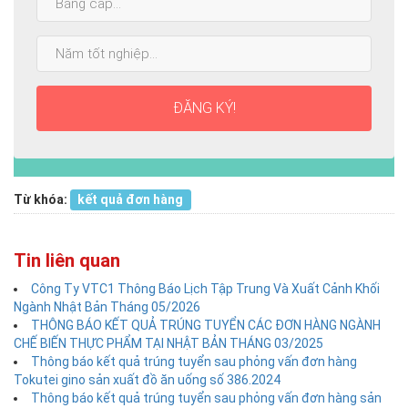
cấp
cao
Năm
nhất:
tốt
nghiệp:
ĐĂNG KÝ!
Từ khóa:
kết quả đơn hàng
Tin liên quan
Công Ty VTC1 Thông Báo Lịch Tập Trung Và Xuất Cảnh Khối
Ngành Nhật Bản Tháng 05/2026
THÔNG BÁO KẾT QUẢ TRÚNG TUYỂN CÁC ĐƠN HÀNG NGÀNH
CHẾ BIẾN THỰC PHẨM TẠI NHẬT BẢN THÁNG 03/2025
Thông báo kết quả trúng tuyển sau phỏng vấn đơn hàng
Tokutei gino sản xuất đồ ăn uống số 386.2024
Thông báo kết quả trúng tuyển sau phỏng vấn đơn hàng sản