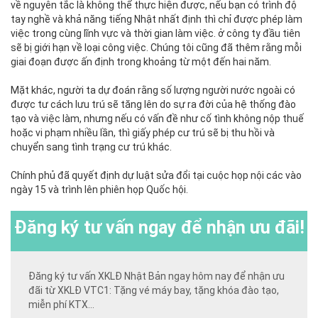
về nguyên tắc là không thể thực hiện được, nếu bạn có trình độ
tay nghề và khả năng tiếng Nhật nhất định thì chỉ được phép làm
việc trong cùng lĩnh vực và thời gian làm việc. ở công ty đầu tiên
sẽ bị giới hạn về loại công việc. Chúng tôi cũng đã thêm rằng mỗi
giai đoạn được ấn định trong khoảng từ một đến hai năm.
Mặt khác, người ta dự đoán rằng số lượng người nước ngoài có
được tư cách lưu trú sẽ tăng lên do sự ra đời của hệ thống đào
tạo và việc làm, nhưng nếu có vấn đề như cố tình không nộp thuế
hoặc vi phạm nhiều lần, thì giấy phép cư trú sẽ bị thu hồi và
chuyển sang tình trạng cư trú khác.
Chính phủ đã quyết định dự luật sửa đổi tại cuộc họp nội các vào
ngày 15 và trình lên phiên họp Quốc hội.
Đăng ký
tư vấn ngay để nhận ưu đãi!
Đăng ký tư vấn XKLĐ Nhật Bản ngay hôm nay để nhận ưu
đãi từ XKLĐ VTC1: Tặng vé máy bay, tặng khóa đào tạo,
miễn phí KTX...