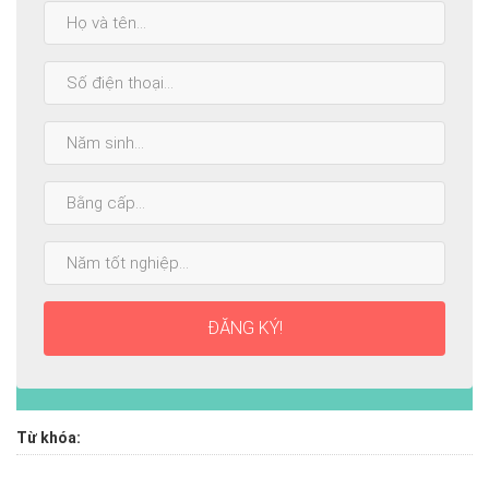
Họ
và
tên:
SĐT:
Năm
sinh:
Bằng
cấp
cao
Năm
nhất:
tốt
nghiệp:
ĐĂNG KÝ!
Từ khóa: