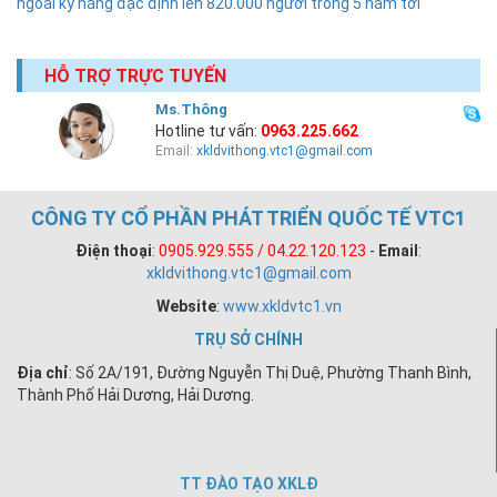
ngoài kỹ năng đặc định lên 820.000 người trong 5 năm tới
HỖ TRỢ TRỰC TUYẾN
Ms.Thông
Hotline tư vấn:
0963.225.662
Email:
xkldvithong.vtc1@gmail.com
CÔNG TY CỔ PHẦN PHÁT TRIỂN QUỐC TẾ VTC1
Điện thoại
:
0905.929.555 / 04.22.120.123
-
Email
:
xkldvithong.vtc1@gmail.com
Website
:
www.xkldvtc1.vn
TRỤ SỞ CHÍNH
Địa chỉ
: Số 2A/191, Đường Nguyễn Thị Duệ, Phường Thanh Bình,
Thành Phố Hải Dương, Hải Dương.
TT ĐÀO TẠO XKLĐ