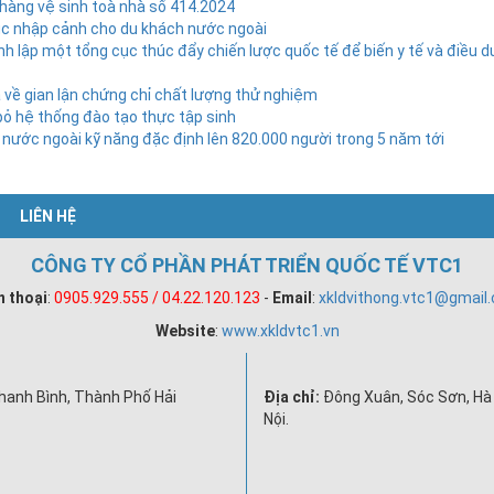
hàng vệ sinh toà nhà số 414.2024
 tục nhập cảnh cho du khách nước ngoài
nh lập một tổng cục thúc đẩy chiến lược quốc tế để biến y tế và điều 
 về gian lận chứng chỉ chất lượng thử nghiệm
bỏ hệ thống đào tạo thực tập sinh
 nước ngoài kỹ năng đặc định lên 820.000 người trong 5 năm tới
LIÊN HỆ
CÔNG TY CỔ PHẦN PHÁT TRIỂN QUỐC TẾ VTC1
n thoại
:
0905.929.555 / 04.22.120.123
-
Email
:
xkldvithong.vtc1@gmail
Website
:
www.xkldvtc1.vn
hanh Bình, Thành Phố Hải
Địa chỉ:
Đông Xuân, Sóc Sơn, Hà 
Nội.