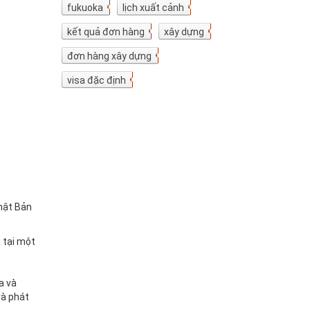
fukuoka
7
lịch xuất cảnh
7
kết quả đơn hàng
5
xây dựng
4
đơn hàng xây dựng
4
visa đặc định
3
hật Bản
 tại một
a và
và phát