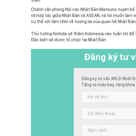
triển.
Chánh văn phòng Nội các Nhật Bản Matsuno tuyên bố:
và hợp tác giữa Nhật Bản và ASEAN, và tôi muốn làm v
cụ thể với tầm nhìn về tương lai của quan hệ Nhật Bả
Thủ tướng Kishida sẽ thăm Indonesia vào tuần tới để
Đặc biệt sẽ được tổ chức tại Nhật Bản.
Đăng ký
tư v
Đăng ký tư vấn XKLĐ Nhật B
Tặng vé máy bay, tặng khóa 
Họ
và
tên:
SĐT:
Năm
sinh: