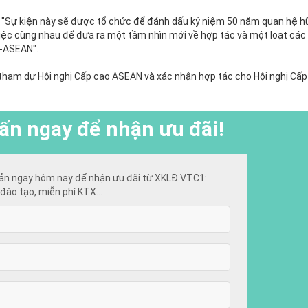
 "Sự kiện này sẽ được tổ chức để đánh dấu kỷ niệm 50 năm quan hệ h
iệc cùng nhau để đưa ra một tầm nhìn mới về hợp tác và một loạt các
n-ASEAN".
 tham dự Hội nghị Cấp cao ASEAN và xác nhận hợp tác cho Hội nghị Cấp
ấn ngay để nhận ưu đãi!
ản ngay hôm nay để nhận ưu đãi từ XKLĐ VTC1:
đào tạo, miễn phí KTX...