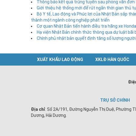
Thông báo kết quả trúng tuyển sau phỏng vấn đơn 
Giới thiệu hệ thống mới để rút ngắn thời gian thủ
Bộ Y tế, Lao động và Phúc lợi của Nhật Bản sắp thà
thành một ngành công nghiệp phát triển
Cơ quan Nhật Bản tiến hành điều tra hãng xe Honda
Hạ viện Nhật Bản chính thức thông qua dự luật bãi 
Chính phủ nhật bản quyết định tăng số lượng người
XUẤT KHẨU LAO ĐỘNG
XKLĐ HÀN QUỐC
Điệ
TRỤ SỞ CHÍNH
Địa chỉ
: Số 2A/191, Đường Nguyễn Thị Duệ, Phường T
Dương, Hải Dương.