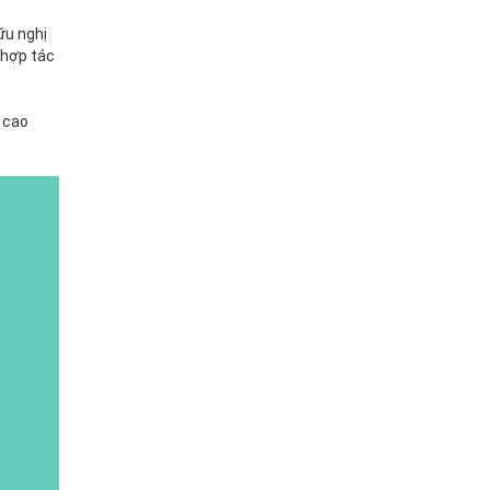
ữu nghị
 hợp tác
 cao