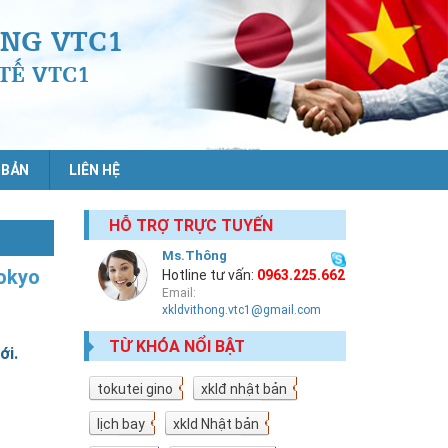
NG VTC1
TẾ VTC1
 BẢN
LIÊN HỆ
HỖ TRỢ TRỰC TUYẾN
Ms.Thông
Tokyo
Hotline tư vấn:
0963.225.662
Email:
xkldvithong.vtc1@gmail.com
TỪ KHÓA NỔI BẬT
ới.
tokutei gino
19
xklđ nhật bản
18
lịch bay
10
xkld Nhật bản
9