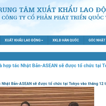
RUNG TÂM XUẤT KHẨU LAO ĐỘ
CÔNG TY CỔ PHẦN PHÁT TRIỂN QUỐC 
XUẤT KHẨU LAO ĐỘNG
XKLĐ HÀN QUỐC
GÓC NHẬT
và hợp tác Nhật Bản-ASEAN sẽ được tổ chức tại 
c Nhật Bản-ASEAN sẽ được tổ chức tại Tokyo vào tháng 12 t