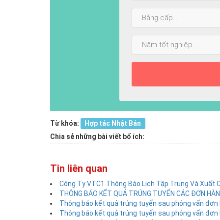
Bằng
cấp
cao
Năm
nhất:
tốt
nghiệp:
Từ khóa:
Hợp tác Nhật Bản
Chia sẻ những bài viết bổ ích:
Tin liên quan
Công Ty VTC1 Thông Báo Lịch Tập Trung Và Xuất 
THÔNG BÁO KẾT QUẢ TRÚNG TUYỂN CÁC ĐƠN HÀNG
Thông báo kết quả trúng tuyển sau phỏng vấn đơn 
Thông báo kết quả trúng tuyển sau phỏng vấn đơn 