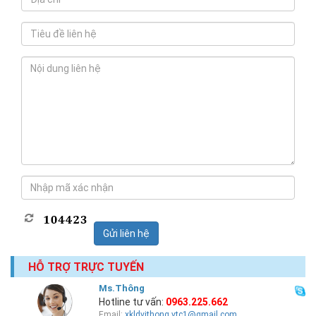
HỖ TRỢ TRỰC TUYẾN
Ms.Thông
Hotline tư vấn:
0963.225.662
Email:
xkldvithong.vtc1@gmail.com