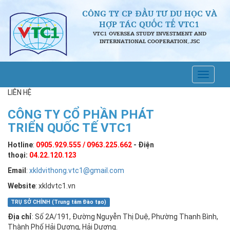
CÔNG TY CP ĐẦU TƯ DU HỌC VÀ
HỢP TÁC QUỐC TẾ VTC1
VTC1 OVERSEA STUDY INVESTMENT AND
INTERNATIONAL COOPERATION,.JSC
LIÊN HỆ
CÔNG TY CỔ PHẦN PHÁT
TRIỂN QUỐC TẾ VTC1
Hotline
:
0905.929.555 /
0963.225.662
- Điện
thoại:
04.22.120.123
Email
:
xkldvithong.vtc1@gmail.com
Website
: xkldvtc1.vn
TRỤ SỞ CHÍNH (Trung tâm Đào tạo)
Địa chỉ
: Số 2A/191, Đường Nguyễn Thị Duệ, Phường Thanh Bình,
Thành Phố Hải Dương, Hải Dương.