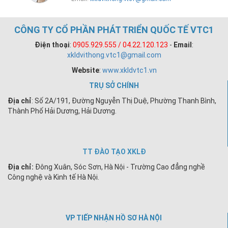
CÔNG TY CỔ PHẦN PHÁT TRIỂN QUỐC TẾ VTC1
Điện thoại
:
0905.929.555 / 04.22.120.123
-
Email
:
xkldvithong.vtc1@gmail.com
Website
:
www.xkldvtc1.vn
TRỤ SỞ CHÍNH
Địa chỉ
: Số 2A/191, Đường Nguyễn Thị Duệ, Phường Thanh Bình,
Thành Phố Hải Dương, Hải Dương.
TT ĐÀO TẠO XKLĐ
Địa chỉ:
Đông Xuân, Sóc Sơn, Hà Nội - Trường Cao đẳng nghề
Công nghệ và Kinh tế Hà Nội.
VP TIẾP NHẬN HỒ SƠ HÀ NỘI