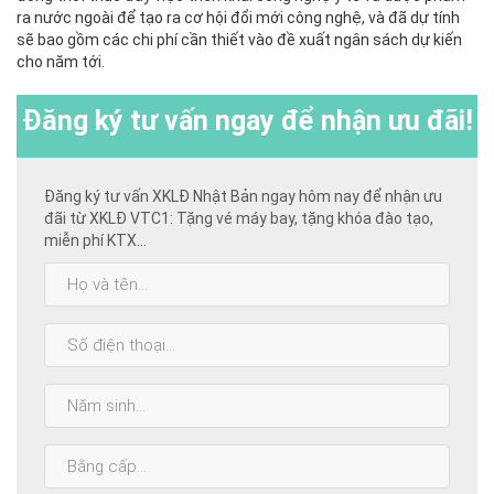
ra nước ngoài để tạo ra cơ hội đổi mới công nghệ, và đã dự tính
sẽ bao gồm các chi phí cần thiết vào đề xuất ngân sách dự kiến ​​
cho năm tới.
Đăng ký
tư vấn ngay để nhận ưu đãi!
Đăng ký tư vấn XKLĐ Nhật Bản ngay hôm nay để nhận ưu
đãi từ XKLĐ VTC1: Tặng vé máy bay, tặng khóa đào tạo,
miễn phí KTX...
Họ
và
tên:
SĐT:
Năm
sinh:
Bằng
cấp