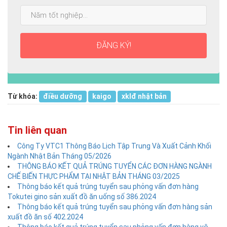
cao
Năm
nhất:
tốt
nghiệp:
ĐĂNG KÝ!
Từ khóa:
điều dưỡng
kaigo
xklđ nhật bản
Tin liên quan
Công Ty VTC1 Thông Báo Lịch Tập Trung Và Xuất Cảnh Khối
Ngành Nhật Bản Tháng 05/2026
THÔNG BÁO KẾT QUẢ TRÚNG TUYỂN CÁC ĐƠN HÀNG NGÀNH
CHẾ BIẾN THỰC PHẨM TẠI NHẬT BẢN THÁNG 03/2025
Thông báo kết quả trúng tuyển sau phỏng vấn đơn hàng
Tokutei gino sản xuất đồ ăn uống số 386.2024
Thông báo kết quả trúng tuyển sau phỏng vấn đơn hàng sản
xuất đồ ăn số 402.2024