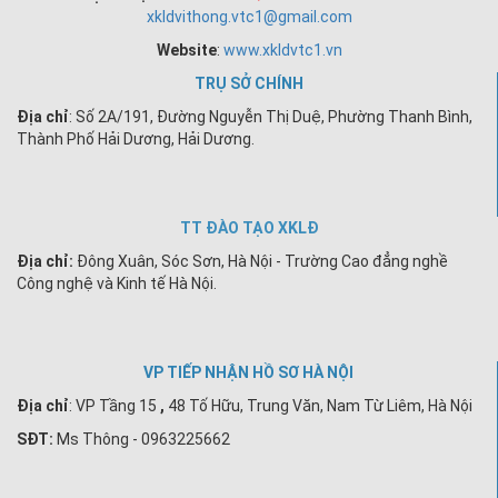
xkldvithong.vtc1@gmail.com
Website
:
www.xkldvtc1.vn
TRỤ SỞ CHÍNH
Địa chỉ
: Số 2A/191, Đường Nguyễn Thị Duệ, Phường Thanh Bình,
Thành Phố Hải Dương, Hải Dương.
TT ĐÀO TẠO XKLĐ
Địa chỉ:
Đông Xuân, Sóc Sơn, Hà Nội - Trường Cao đẳng nghề
Công nghệ và Kinh tế Hà Nội.
VP TIẾP NHẬN HỒ SƠ HÀ NỘI
Địa chỉ
:
VP Tầng 15
,
48 Tố Hữu, Trung Văn, Nam Từ Liêm, Hà Nội
SĐT:
Ms Thông - 0963225662