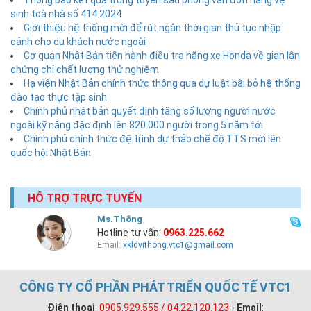
Thông báo kết quả trúng tuyển sau phỏng vấn đơn hàng vệ
sinh toà nhà số 414.2024
Giới thiệu hệ thống mới để rút ngắn thời gian thủ tục nhập
cảnh cho du khách nước ngoài
Cơ quan Nhật Bản tiến hành điều tra hãng xe Honda về gian lận
chứng chỉ chất lượng thử nghiệm
Hạ viện Nhật Bản chính thức thông qua dự luật bãi bỏ hệ thống
đào tạo thực tập sinh
Chính phủ nhật bản quyết định tăng số lượng người nước
ngoài kỹ năng đặc định lên 820.000 người trong 5 năm tới
Chính phủ chính thức đệ trình dự thảo chế độ TTS mới lên
quốc hội Nhật Bản
HỖ TRỢ TRỰC TUYẾN
Ms.Thông
Hotline tư vấn:
0963.225.662
Email:
xkldvithong.vtc1@gmail.com
CÔNG TY CỔ PHẦN PHÁT TRIỂN QUỐC TẾ VTC1
Điện thoại
:
0905.929.555 / 04.22.120.123
-
Email
: