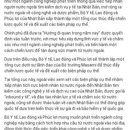
như một ngành công nghiệp phát triển thông qua việc tiếp nhận
người nước ngoài tìm kiếm dịch vụ y tế tại Nhật Bản, mở rộng ra
nước ngoài về công nghệ và dược phẩm, Bộ Y tế, Lao động và
Phúc lợi của Nhật Bản sắp thành lập một tổng cục thúc đẩy chiến
lược quốc tế và đề xuất các biện pháp cụ thể.
Chính phủ đã đưa ra "Hướng đi quan trọng năm nay" được quyết
định vào tuần trước, với mục tiêu xây dựng lĩnh vực y tế và chăm
sóc như một ngành công nghiệp phát triển, và tiến hành một
cách chiến lược để tận dụng sức mạnh từ nước ngoài.
Dựa trên điều này, Bộ Y tế, Lao động và Phúc lợi sẽ thành lập một
tổng cục dưới sự lãnh đạo của Bộ trưởng Masami để thúc đẩy
chiến lược quốc tế và đề xuất các biện pháp cụ thể.
Tại tổng cục này, ngoài việc xem xét các biện pháp cụ thể nhằm
tiếp nhận tích cực bệnh nhân từ nước ngoài đến Nhật Bản tìm
kiếm các công nghệ y tế và dịch vụ cao của Nhật Bản, được gọi là
"inbound y tế", và đào tạo nhân lực y tế và chăm sóc từ nước
ngoài, cũng sẽ được thảo luận về cách Nhật Bản có thể đóng góp
quốc tế dựa trên kiến thức về sự già đi và bảo hiểm y tế quốc gia.
Bộ Y tế, Lao động và Phúc lợi mong muốn phát triển ngành công
nghiệp này bằng cách tích hợp nhu cầu từ nước ngoài vào nội địa,
đồng thời thúc đẩy việc triển khai công nghệ y tế và dược phẩm