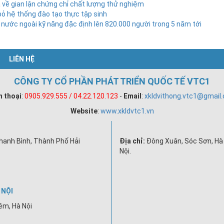
 về gian lận chứng chỉ chất lượng thử nghiệm
bỏ hệ thống đào tạo thực tập sinh
 nước ngoài kỹ năng đặc định lên 820.000 người trong 5 năm tới
LIÊN HỆ
CÔNG TY CỔ PHẦN PHÁT TRIỂN QUỐC TẾ VTC1
n thoại
:
0905.929.555 / 04.22.120.123
-
Email
:
xkldvithong.vtc1@gmail
Website
:
www.xkldvtc1.vn
hanh Bình, Thành Phố Hải
Địa chỉ:
Đông Xuân, Sóc Sơn, Hà 
Nội.
 NỘI
êm, Hà Nội