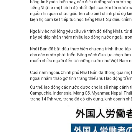
hãng tin Kyodo, hiện nay, các điều dưỡng viên nước ngo
tiếng Nhật ở một trình độ nhất định sau khi tới nước n
nguồn tin quan chức giấu tên cho biết chính phủ dự ki
kiện họ cam kết tiếp tục học tiếng Nhật. Sự điều chỉnh
Ngoài việc nới lỏng yêu cầu về trình độ tiếng Nhật, t
này sẽ tiếp nhận thêm nhiều lao động nước ngoài, tro
Nhật Bản đã bắt đầu thực hiện chương trình thực tập
cho các nước phát triển. Bằng cách đưa lựa chọn làm 
muốn nhiều người đến từ những nước như Việt Nam nộ
Cuối năm ngoái, Chính phủ Nhật Bản đã thông qua một 
ngoài nhằm tháo gỡ tình trạng thiếu hụt lao động trầ
Cụ thể, lao động các nước được cho là sẽ nhập cảnh 
Campuchia, Indonesia, Mông Cổ, Myanmar, Nepal, Thái 
trong 14 lĩnh vực, trong đó có xây dựng, kinh doanh n