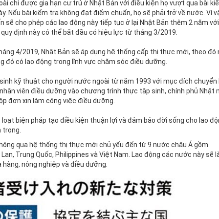
ài chỉ được gia hạn cư trú ở Nhật Bản với điều kiện họ vượt qua bài ki
ày. Nếu bài kiểm tra không đạt điểm chuẩn, họ sẽ phải trở về nước. Vì v
ến sẽ cho phép các lao động này tiếp tục ở lại Nhật Bản thêm 2 năm với
 quy định này có thể bắt đầu có hiệu lực từ tháng 3/2019.
ừ tháng 4/2019, Nhật Bản sẽ áp dụng hệ thống cấp thị thực mới, theo đó
ng đó có lao động trong lĩnh vực chăm sóc điều dưỡng.
 sinh kỹ thuật cho người nước ngoài từ năm 1993 với mục đích chuyển
nhân viên điều dưỡng vào chương trình thực tập sinh, chính phủ Nhật
p đơn xin làm công việc điều dưỡng.
loạt biện pháp tạo điều kiện thuận lợi và đảm bảo đời sống cho lao đ
m trọng.
thông qua hệ thống thị thực mới chủ yếu đến từ 9 nước châu Á gồm
Lan, Trung Quốc, Philippines và Việt Nam. Lao động các nước này sẽ l
hà hàng, nông nghiệp và điều dưỡng.