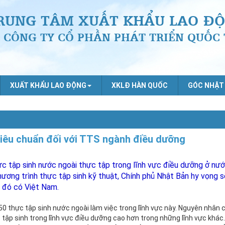
RUNG TÂM XUẤT KHẨU LAO ĐỘ
CÔNG TY CỔ PHẦN PHÁT TRIỂN QUỐC 
XUẤT KHẨU LAO ĐỘNG
XKLĐ HÀN QUỐC
GÓC NHẬT
tiêu chuẩn đối với TTS ngành điều dưỡng
 tập sinh nước ngoài thực tập trong lĩnh vực điều dưỡng ở nướ
ương trình thực tập sinh kỹ thuật, Chính phủ Nhật Bản hy vọng s
 đó có Việt Nam.
0 thực tập sinh nước ngoài làm việc trong lĩnh vực này. Nguyên nhân c
ực tập sinh trong lĩnh vực điều dưỡng cao hơn trong những lĩnh vực khá