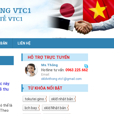
NG VTC1
TẾ VTC1
 BẢN
LIÊN HỆ
HỖ TRỢ TRỰC TUYẾN
Ms.Thông
Hotline tư vấn:
0963.225.662
Email:
xkldvithong.vtc1@gmail.com
c này.
TỪ KHÓA NỔI BẬT
ẽ thu
tokutei gino
19
xklđ nhật bản
18
ó thể là
lịch bay
10
xkld Nhật bản
9
c.Theo