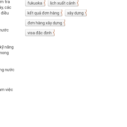
ểm tra
fukuoka
7
lịch xuất cảnh
7
ậy, các
 điều
kết quả đơn hàng
5
xây dựng
4
đơn hàng xây dựng
4
 nước
visa đặc định
3
 kỹ năng
 mong
ộng nước
àm việc