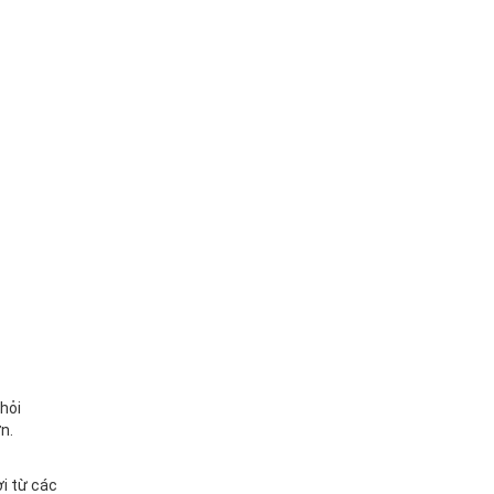
 hỏi
n.
ợi từ các