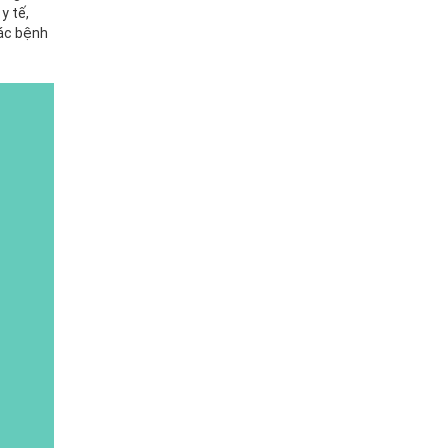
y tế,
các bệnh