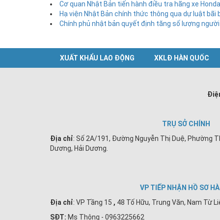
Cơ quan Nhật Bản tiến hành điều tra hãng xe Honda
Hạ viện Nhật Bản chính thức thông qua dự luật bãi 
Chính phủ nhật bản quyết định tăng số lượng người
XUẤT KHẨU LAO ĐỘNG
XKLĐ HÀN QUỐC
Điệ
TRỤ SỞ CHÍNH
Địa chỉ
: Số 2A/191, Đường Nguyễn Thị Duệ, Phường T
Dương, Hải Dương.
VP TIẾP NHẬN HỒ SƠ HÀ
Địa chỉ
:
VP Tầng 15
,
48 Tố Hữu, Trung Văn, Nam Từ Li
SĐT:
Ms Thông - 0963225662