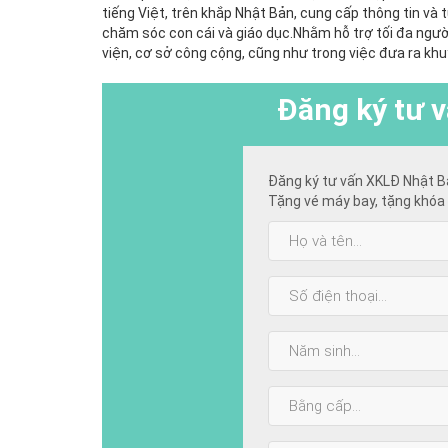
tiếng Việt, trên khắp Nhật Bản, cung cấp thông tin và t
chăm sóc con cái và giáo dục.Nhằm hỗ trợ tối đa ngườ
viện, cơ sở công cộng, cũng như trong việc đưa ra kh
Đăng ký
tư v
Đăng ký tư vấn XKLĐ Nhật B
Tặng vé máy bay, tặng khóa 
Họ
và
tên:
SĐT:
Năm
sinh:
Bằng
cấp
cao