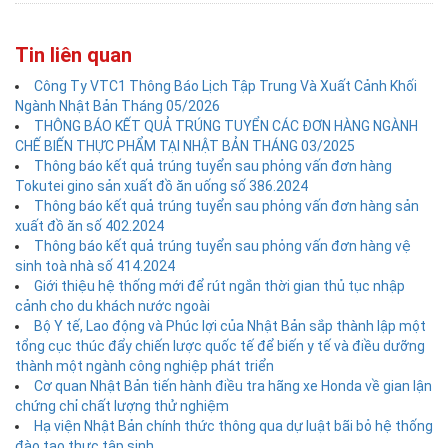
Tin liên quan
Công Ty VTC1 Thông Báo Lịch Tập Trung Và Xuất Cảnh Khối
Ngành Nhật Bản Tháng 05/2026
THÔNG BÁO KẾT QUẢ TRÚNG TUYỂN CÁC ĐƠN HÀNG NGÀNH
CHẾ BIẾN THỰC PHẨM TẠI NHẬT BẢN THÁNG 03/2025
Thông báo kết quả trúng tuyển sau phỏng vấn đơn hàng
Tokutei gino sản xuất đồ ăn uống số 386.2024
Thông báo kết quả trúng tuyển sau phỏng vấn đơn hàng sản
xuất đồ ăn số 402.2024
Thông báo kết quả trúng tuyển sau phỏng vấn đơn hàng vệ
sinh toà nhà số 414.2024
Giới thiệu hệ thống mới để rút ngắn thời gian thủ tục nhập
cảnh cho du khách nước ngoài
Bộ Y tế, Lao động và Phúc lợi của Nhật Bản sắp thành lập một
tổng cục thúc đẩy chiến lược quốc tế để biến y tế và điều dưỡng
thành một ngành công nghiệp phát triển
Cơ quan Nhật Bản tiến hành điều tra hãng xe Honda về gian lận
chứng chỉ chất lượng thử nghiệm
Hạ viện Nhật Bản chính thức thông qua dự luật bãi bỏ hệ thống
đào tạo thực tập sinh