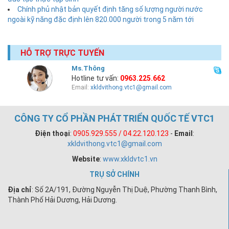
Chính phủ nhật bản quyết định tăng số lượng người nước
ngoài kỹ năng đặc định lên 820.000 người trong 5 năm tới
HỖ TRỢ TRỰC TUYẾN
Ms.Thông
Hotline tư vấn:
0963.225.662
Email:
xkldvithong.vtc1@gmail.com
CÔNG TY CỔ PHẦN PHÁT TRIỂN QUỐC TẾ VTC1
Điện thoại
:
0905.929.555 / 04.22.120.123
-
Email
:
xkldvithong.vtc1@gmail.com
Website
:
www.xkldvtc1.vn
TRỤ SỞ CHÍNH
Địa chỉ
: Số 2A/191, Đường Nguyễn Thị Duệ, Phường Thanh Bình,
Thành Phố Hải Dương, Hải Dương.