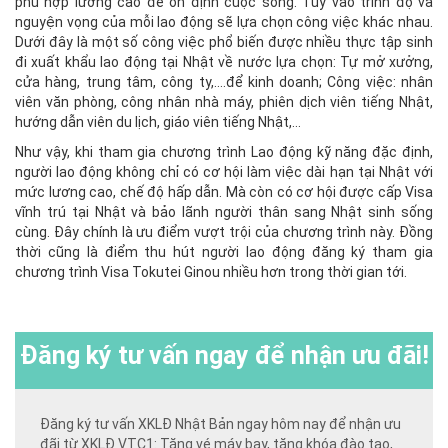
phù hợp lương cao để ổn định cuộc sống. Tùy vào trình độ và
nguyện vọng của mỗi lao động sẽ lựa chọn công việc khác nhau.
Dưới đây là một số công việc phổ biến được nhiều thực tập sinh
đi xuất khẩu lao động tại Nhật về nước lựa chọn: Tự mở xưởng,
cửa hàng, trung tâm, công ty,….để kinh doanh; Công việc: nhân
viên văn phòng, công nhân nhà máy, phiên dịch viên tiếng Nhật,
hướng dẫn viên du lịch, giáo viên tiếng Nhật,…
Như vậy, khi tham gia chương trình Lao động kỹ năng đặc định,
người lao động không chỉ có cơ hội làm việc dài hạn tại Nhật với
mức lương cao, chế độ hấp dẫn. Mà còn có cơ hội được cấp Visa
vĩnh trú tại Nhật và bảo lãnh người thân sang Nhật sinh sống
cùng. Đây chính là ưu điểm vượt trội của chương trình này. Đồng
thời cũng là điểm thu hút người lao động đăng ký tham gia
chương trình Visa Tokutei Ginou nhiều hơn trong thời gian tới.
Đăng ký
tư vấn ngay để nhận ưu đãi!
Đăng ký tư vấn XKLĐ Nhật Bản ngay hôm nay để nhận ưu
đãi từ XKLĐ VTC1: Tặng vé máy bay, tặng khóa đào tạo,