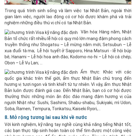
Trong quá trình sinh sống và làm việc tại Nhật Bản, ngoài thời
gian làm việc, người lao động có cơ hội được khám phá và trải
nghiệm những điều thú vị chỉ có tại Nhật Bản.
Văn hóa: Hàng năm, Nhật
Bản tổ chức rất nhiều lễ hội có quy mô lớn mang đậm phong cách
truyền thống như Shogatsu – Lễ mừng năm mới; Setsubun – Lễ
xua đuổi tà ma; Lễ hội tuyết ở Sapporo; Hina Matsuri - lễ hội búp
bê; Hanami – Lễ hội hoa anh đào; Kodomo-no-hi – Lễ hội cá chép;
Obon – Lễ Vu Lan; …
Ẩm thực: Khác với các
quốc gia khác trên thế giới, ẩm thực Nhật Bản chú trọng đến
hương vị tươi ngon và tinh khiết từ tự nhiên. Vì vậy, ẩm thực Nhật
Bản luôn được đánh giá cao. Đến Nhật Bản, bạn có cơ hội được
thưởng thức những món ăn độc đáo mang đậm hương vị của
người Nhật như: Sushi, Sashimi, Shabu-shabu, Sukiyaki, mì Udon,
Soba, Ramen, Tempura, Tonkatsu, Kaiseki Ryori,…
8. Mở rộng tương lai sau khi về nước
Với kinh nghiệm, kỹ năng tay nghề cùng khả năng tiếng Nhật tốt,
các bạn thực tập sinh hoàn toàn có thể tìm được một công việc