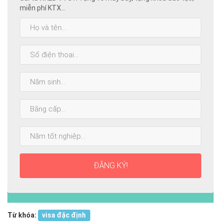
miễn phí KTX...
Họ
và
tên:
SĐT:
Năm
sinh:
Bằng
cấp
cao
Năm
nhất:
tốt
nghiệp:
ĐĂNG KÝ!
Từ khóa:
visa đặc định