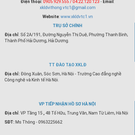
Điện thoại
:
0905.929.555 / 04.22.120.123
-
Email
:
xkldvithong.vtc1@gmail.com
Website
:
www.xkldvtc1.vn
TRỤ SỞ CHÍNH
Địa chỉ
: Số 2A/191, Đường Nguyễn Thị Duệ, Phường Thanh Bình,
Thành Phố Hải Dương, Hải Dương.
TT ĐÀO TẠO XKLĐ
Địa chỉ:
Đông Xuân, Sóc Sơn, Hà Nội - Trường Cao đẳng nghề
Công nghệ và Kinh tế Hà Nội.
VP TIẾP NHẬN HỒ SƠ HÀ NỘI
Địa chỉ
:
VP Tầng 15
,
48 Tố Hữu, Trung Văn, Nam Từ Liêm, Hà Nội
SĐT:
Ms Thông - 0963225662