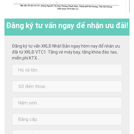
Đăng ký
tư vấn ngay để nhận ưu đãi!
Đăng ký tư vấn XKLĐ Nhật Bản ngay hôm nay để nhận ưu
đãi từ XKLĐ VTC1: Tặng vé máy bay, tặng khóa đào tạo,
miễn phí KTX...
Họ
và
tên:
SĐT:
Năm
sinh:
Bằng
cấp
cao
Năm
nhất: