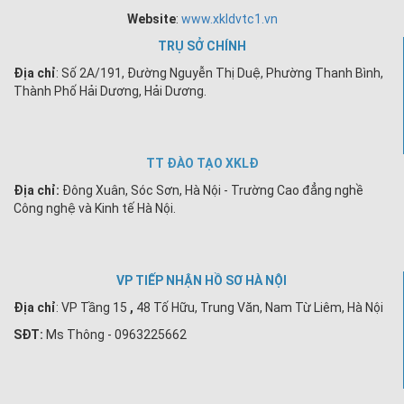
Website
:
www.xkldvtc1.vn
TRỤ SỞ CHÍNH
Địa chỉ
: Số 2A/191, Đường Nguyễn Thị Duệ, Phường Thanh Bình,
Thành Phố Hải Dương, Hải Dương.
TT ĐÀO TẠO XKLĐ
Địa chỉ:
Đông Xuân, Sóc Sơn, Hà Nội - Trường Cao đẳng nghề
Công nghệ và Kinh tế Hà Nội.
VP TIẾP NHẬN HỒ SƠ HÀ NỘI
Địa chỉ
:
VP Tầng 15
,
48 Tố Hữu, Trung Văn, Nam Từ Liêm, Hà Nội
SĐT:
Ms Thông - 0963225662