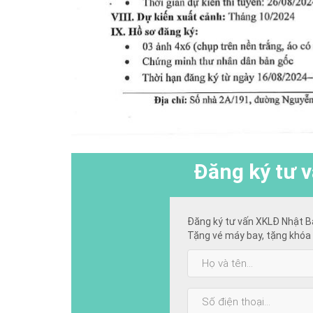
Đăng ký
tư v
Đăng ký tư vấn XKLĐ Nhật B
Tặng vé máy bay, tặng khóa 
Họ
và
tên:
SĐT: