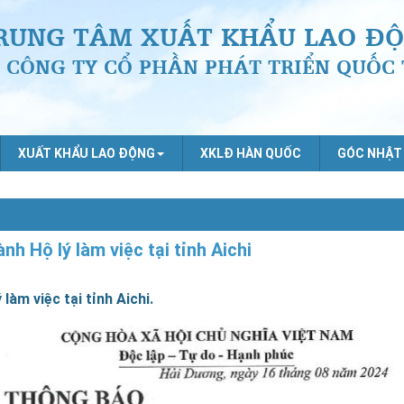
RUNG TÂM XUẤT KHẨU LAO ĐỘ
CÔNG TY CỔ PHẦN PHÁT TRIỂN QUỐC 
XUẤT KHẨU LAO ĐỘNG
XKLĐ HÀN QUỐC
GÓC NHẬT
h Hộ lý làm việc tại tỉnh Aichi
àm việc tại tỉnh Aichi.