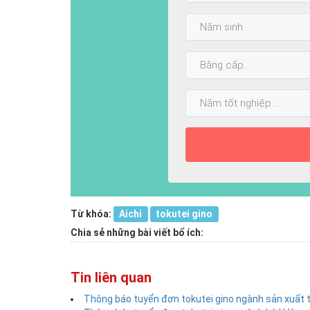
Năm
sinh:
Bằng
cấp
cao
Năm
nhất:
tốt
nghiệp:
Từ khóa:
Aichi
tokutei gino
Chia sẻ những bài viết bổ ích:
Tin liên quan
Thông báo tuyển đơn tokutei gino ngành sản xuất t