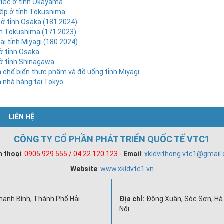
việc ở tỉnh Okayama
iệp ở tỉnh Tokushima
 ở tỉnh Osaka (181.2024)
nh Tokushima (171.2023)
i tỉnh Miyagi (180.2024)
ở tỉnh Osaka
ở tỉnh Shinagawa
 chế biến thực phẩm và đồ uống tỉnh Miyagi
 nhà hàng tại Tokyo
LIÊN HỆ
CÔNG TY CỔ PHẦN PHÁT TRIỂN QUỐC TẾ VTC1
n thoại
:
0905.929.555 / 04.22.120.123
-
Email
:
xkldvithong.vtc1@gmail
Website
:
www.xkldvtc1.vn
hanh Bình, Thành Phố Hải
Địa chỉ:
Đông Xuân, Sóc Sơn, Hà 
Nội.