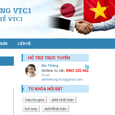
NG VTC1
TẾ VTC1
 BẢN
LIÊN HỆ
HỖ TRỢ TRỰC TUYẾN
Ms.Thông
Hotline tư vấn:
0963.225.662
Email:
xkldvithong.vtc1@gmail.com
TỪ KHÓA NỔI BẬT
tokutei gino
19
xklđ nhật bản
18
lịch bay
10
xkld Nhật bản
9