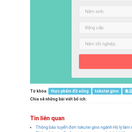
Năm
sinh:
Bằng
cấp
cao
Năm
nhất:
tốt
nghiệp:
Từ khóa:
thực phẩm đồ uống
tokutei gino
食
Chia sẻ những bài viết bổ ích:
Tin liên quan
Thông báo tuyển đơn tokutei gino ngành Hộ lý làm vi