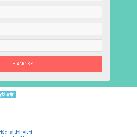
ĐĂNG KÝ!
品製造業
ệc tại tỉnh Aichi