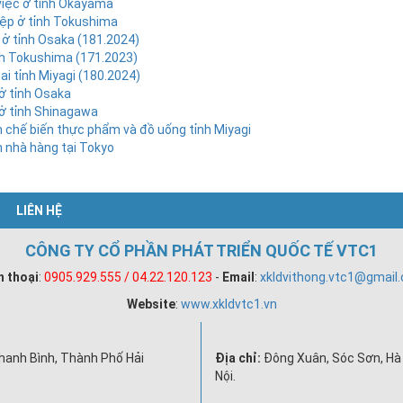
việc ở tỉnh Okayama
iệp ở tỉnh Tokushima
 ở tỉnh Osaka (181.2024)
nh Tokushima (171.2023)
i tỉnh Miyagi (180.2024)
ở tỉnh Osaka
ở tỉnh Shinagawa
 chế biến thực phẩm và đồ uống tỉnh Miyagi
 nhà hàng tại Tokyo
LIÊN HỆ
CÔNG TY CỔ PHẦN PHÁT TRIỂN QUỐC TẾ VTC1
n thoại
:
0905.929.555 / 04.22.120.123
-
Email
:
xkldvithong.vtc1@gmail
Website
:
www.xkldvtc1.vn
hanh Bình, Thành Phố Hải
Địa chỉ:
Đông Xuân, Sóc Sơn, Hà 
Nội.