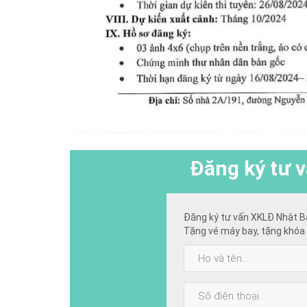
Đăng ký
tư v
Đăng ký tư vấn XKLĐ Nhật B
Tặng vé máy bay, tặng khóa 
Họ
và
tên:
SĐT: