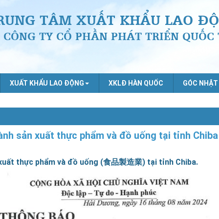
RUNG TÂM XUẤT KHẨU LAO ĐỘ
CÔNG TY CỔ PHẦN PHÁT TRIỂN QUỐC 
XUẤT KHẨU LAO ĐỘNG
XKLĐ HÀN QUỐC
GÓC NHẬT
nh sản xuất thực phẩm và đồ uống tại tỉnh Chiba
 xuất thực phẩm và đồ uống (食品製造業) tại tỉnh Chiba.