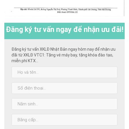
Đăng ký
tư vấn ngay để nhận ưu đãi!
Đăng ký tư vấn XKLĐ Nhật Bản ngay hôm nay để nhận ưu
đãi từ XKLĐ VTC1: Tặng vé máy bay, tặng khóa đào tạo,
miễn phí KTX...
Họ
và
tên:
SĐT:
Năm
sinh:
Bằng
cấp
cao