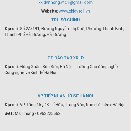
xkldvithong.vtc1@gmail.com
Website
:
www.xkldvtc1.vn
TRỤ SỞ CHÍNH
Địa chỉ
: Số 2A/191, Đường Nguyễn Thị Duệ, Phường Thanh Bình,
Thành Phố Hải Dương, Hải Dương.
TT ĐÀO TẠO XKLĐ
Địa chỉ:
Đông Xuân, Sóc Sơn, Hà Nội - Trường Cao đẳng nghề
Công nghệ và Kinh tế Hà Nội.
VP TIẾP NHẬN HỒ SƠ HÀ NỘI
Địa chỉ
:
VP Tầng 15
,
48 Tố Hữu, Trung Văn, Nam Từ Liêm, Hà Nội
SĐT:
Ms Thông - 0963225662