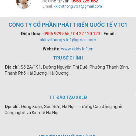
Hotline tư vấn:
0963.225.662
Email:
xkldvithong.vtc1@gmail.com
CÔNG TY CỔ PHẦN PHÁT TRIỂN QUỐC TẾ VTC1
Điện thoại
:
0905.929.555 / 04.22.120.123
-
Email
:
xkldvithong.vtc1@gmail.com
Website
:
www.xkldvtc1.vn
TRỤ SỞ CHÍNH
Địa chỉ
: Số 2A/191, Đường Nguyễn Thị Duệ, Phường Thanh Bình,
Thành Phố Hải Dương, Hải Dương.
TT ĐÀO TẠO XKLĐ
Địa chỉ:
Đông Xuân, Sóc Sơn, Hà Nội - Trường Cao đẳng nghề
Công nghệ và Kinh tế Hà Nội.