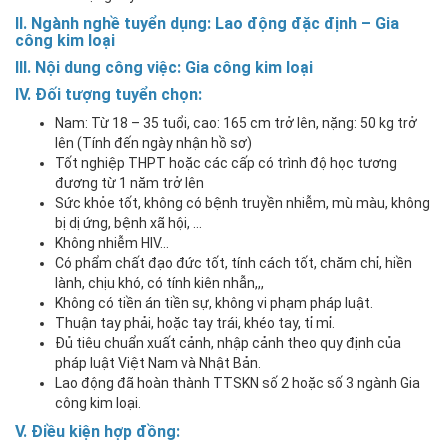
II. Ngành nghề tuyển dụng:
Lao động đặc định – Gia
công kim loại
III. Nội dung công việc:
Gia công kim loại
I
V
. Đối tượng tuyển chọn
:
Nam: Từ 18 – 35 tuổi, cao: 165 cm trở lên, nặng: 50 kg trở
lên (Tính đến ngày nhận hồ sơ)
Tốt nghiệp THPT hoặc các cấp có trình độ học tương
đương từ 1 năm trở lên
Sức khỏe tốt, không có bệnh truyền nhiễm, mù màu, không
bị dị ứng, bệnh xã hội, …
Không nhiễm HIV…
Có phẩm chất đạo đức tốt, tính cách tốt, chăm chỉ, hiền
lành, chịu khó, có tính kiên nhẫn,,,
Không có tiền án tiền sự, không vi phạm pháp luật.
Thuận tay phải, hoặc tay trái, khéo tay, tỉ mỉ.
Đủ tiêu chuẩn xuất cảnh, nhập cảnh theo quy định của
pháp luật Việt Nam và Nhật Bản.
Lao động đã hoàn thành TTSKN số 2 hoặc số 3 ngành Gia
công kim loại.
V. Điều kiện hợp đồng
: