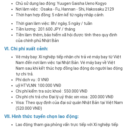
Chủ sử dụng lao động: Yuugen Gaisha Ueno Kogyo
Nơi làm việc : Osaka - Fu, Hannan - Shi, Hakosaku 2129
Thời hạn hợp đồng: 5 năm kể từ ngày nhập cảnh.
Thời gian làm việc: 8h/ ngày, 5 ngày / tuần
Tiền lương : 201.600 JPY / tháng
Tiền làm thêm, bảo hiểm xã hội được tính theo quy định
của chính phủ Nhật Bản
V
I
. Chi phí xuất cảnh
:
Vé máy bay: Xí nghiệp tiếp nhận chi trả vé máy bay từ Việt
Nam đến nơi làm việc tại Nhật Bản. Vé máy bay về Việt
Nam sau khi kết thúc hợp đồng lao động do người lao động
tự chi trả.
Phí dịch vụ : 0 VNĐ
uỹ HTVLNN: 100.000 VNĐ
Chi phí kiểm tra sức khoẻ : 550.000 VNĐ
Chi phí chi trả cho Đại lý uỷ thác xin visa : 200.000 VNĐ
Visa: Theo quy định của đại sứ quán Nhật Bản tại Việt Nam
(520.000 VNĐ)
VI
I
. Hình thức tuyển chọn lao động
:
Lao động tham gia phỏng vấn trực tiếp với Xí nghiệp tiếp