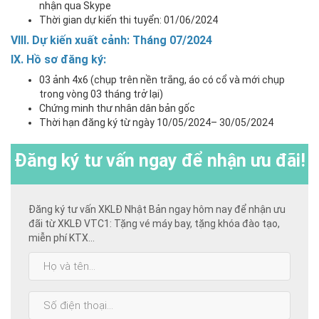
nhận qua Skype
Thời gian dự kiến thi tuyển: 01/06/2024
VII
I
.
Dự kiến xuất cảnh:
Tháng 07/2024
IX.
Hồ sơ đăng ký
:
03 ảnh 4x6 (chụp trên nền trắng, áo có cổ và mới chụp
trong vòng 03 tháng trở lại)
Chứng minh thư nhân dân bản gốc
Thời hạn đăng ký từ ngày 10/05/2024– 30/05/2024
Đăng ký
tư vấn ngay để nhận ưu đãi!
Đăng ký tư vấn XKLĐ Nhật Bản ngay hôm nay để nhận ưu
đãi từ XKLĐ VTC1: Tặng vé máy bay, tặng khóa đào tạo,
miễn phí KTX...
Họ
và
tên:
SĐT: