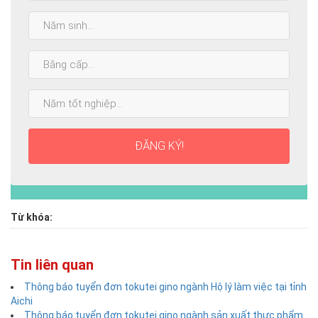
Năm
sinh:
Bằng
cấp
cao
Năm
nhất:
tốt
nghiệp:
ĐĂNG KÝ!
Từ khóa:
Tin liên quan
Thông báo tuyển đơn tokutei gino ngành Hộ lý làm việc tại tỉnh
Aichi
Thông báo tuyển đơn tokutei gino ngành sản xuất thực phẩm