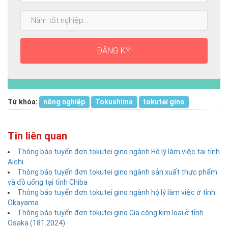
cao
Năm
nhất:
tốt
nghiệp:
ĐĂNG KÝ!
Từ khóa:
nông nghiệp
Tokushima
tokutei gino
Tin liên quan
Thông báo tuyển đơn tokutei gino ngành Hộ lý làm việc tại tỉnh
Aichi
Thông báo tuyển đơn tokutei gino ngành sản xuất thực phẩm
và đồ uống tại tỉnh Chiba
Thông báo tuyển đơn tokutei gino ngành hộ lý làm việc ở tỉnh
Okayama
Thông báo tuyển đơn tokutei gino Gia công kim loại ở tỉnh
Osaka (181.2024)