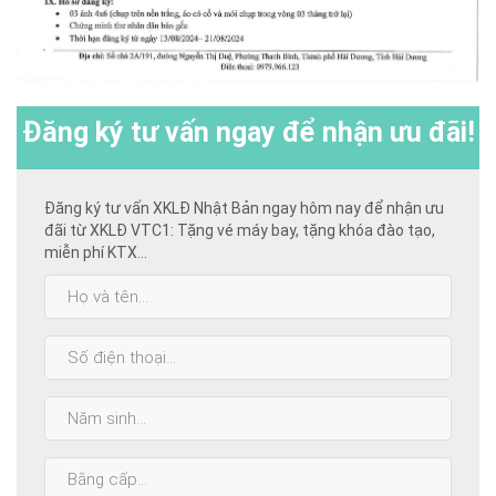
Đăng ký
tư vấn ngay để nhận ưu đãi!
Đăng ký tư vấn XKLĐ Nhật Bản ngay hôm nay để nhận ưu
đãi từ XKLĐ VTC1: Tặng vé máy bay, tặng khóa đào tạo,
miễn phí KTX...
Họ
và
tên:
SĐT:
Năm
sinh:
Bằng
cấp