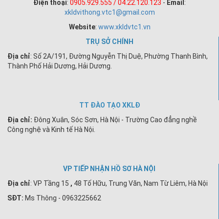
Điện thoại
:
0905.929.555 / 04.22.120.123
-
Email
:
xkldvithong.vtc1@gmail.com
Website
:
www.xkldvtc1.vn
TRỤ SỞ CHÍNH
Địa chỉ
: Số 2A/191, Đường Nguyễn Thị Duệ, Phường Thanh Bình,
Thành Phố Hải Dương, Hải Dương.
TT ĐÀO TẠO XKLĐ
Địa chỉ:
Đông Xuân, Sóc Sơn, Hà Nội - Trường Cao đẳng nghề
Công nghệ và Kinh tế Hà Nội.
VP TIẾP NHẬN HỒ SƠ HÀ NỘI
Địa chỉ
:
VP Tầng 15
,
48 Tố Hữu, Trung Văn, Nam Từ Liêm, Hà Nội
SĐT:
Ms Thông - 0963225662