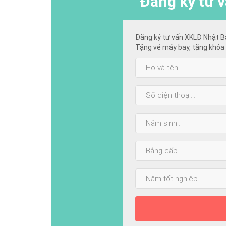
Đăng ký
tư v
Đăng ký tư vấn XKLĐ Nhật B
Tặng vé máy bay, tặng khóa 
Họ
và
tên:
SĐT:
Năm
sinh:
Bằng
cấp
cao
Năm
nhất:
tốt
nghiệp: