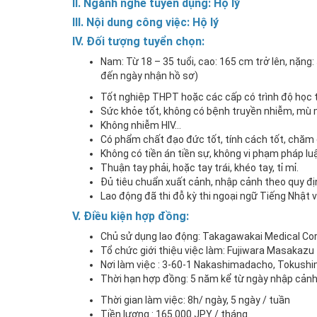
II. Ngành nghề tuyển dụng:
Hộ lý
III. Nội dung công việc:
Hộ lý
I
V
. Đối tượng tuyển chọn
:
Nam: Từ 18 – 35 tuổi, cao: 165 cm trở lên, nặng: 5
đến ngày nhận hồ sơ)
Tốt nghiệp THPT hoặc các cấp có trình độ học 
Sức khỏe tốt, không có bệnh truyền nhiễm, mù mà
Không nhiễm HIV…
Có phẩm chất đạo đức tốt, tính cách tốt, chăm chỉ
Không có tiền án tiền sự, không vi phạm pháp luậ
Thuận tay phải, hoặc tay trái, khéo tay, tỉ mỉ.
Đủ tiêu chuẩn xuất cảnh, nhập cảnh theo quy đị
Lao động đã thi đỗ kỳ thi ngoại ngữ Tiếng Nhật v
V. Điều kiện hợp đồng
Chủ sử dụng lao động: Takagawakai Medical Co
Tổ chức giới thiệu việc làm: Fujiwara Masakazu
Nơi làm việc : 3-60-1 Nakashimadacho, Tokush
Thời hạn hợp đồng: 5 năm kể từ ngày nhập cảnh
Thời gian làm việc: 8h/ ngày, 5 ngày / tuần
Tiền lương : 165.000 JPY / tháng