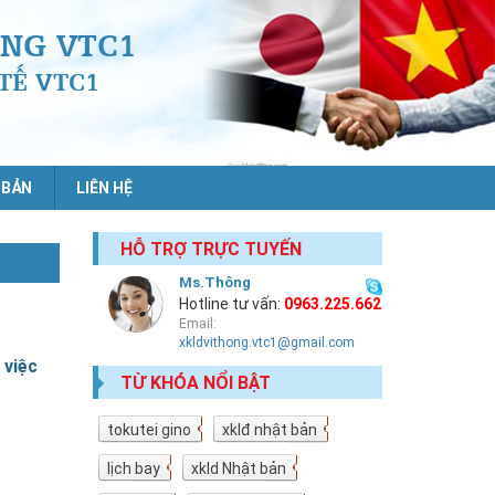
NG VTC1
TẾ VTC1
 BẢN
LIÊN HỆ
HỖ TRỢ TRỰC TUYẾN
Ms.Thông
Hotline tư vấn:
0963.225.662
Email:
xkldvithong.vtc1@gmail.com
 việc
TỪ KHÓA NỔI BẬT
tokutei gino
19
xklđ nhật bản
18
lịch bay
10
xkld Nhật bản
9