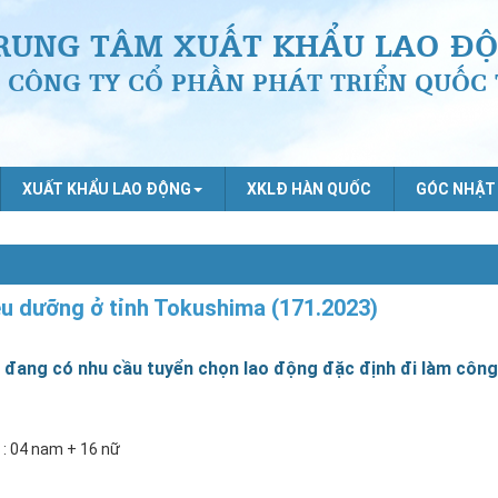
RUNG TÂM XUẤT KHẨU LAO ĐỘ
CÔNG TY CỔ PHẦN PHÁT TRIỂN QUỐC 
XUẤT KHẨU LAO ĐỘNG
XKLĐ HÀN QUỐC
GÓC NHẬT
ều dưỡng ở tỉnh Tokushima (171.2023)
 đang có nhu cầu tuyển chọn lao động đặc định đi làm công
 : 04 nam + 16 nữ