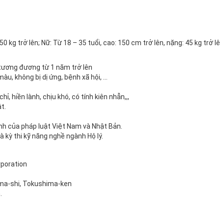
0 kg trở lên; Nữ: Từ 18 – 35 tuổi, cao: 150 cm trở lên, nặng: 45 kg trở l
tương đương từ 1 năm trở lên
u, không bị dị ứng, bệnh xã hội, …
, hiền lành, chịu khó, có tính kiên nhẫn,,,
t.
nh của pháp luật Việt Nam và Nhật Bản.
à kỳ thi kỹ năng nghề ngành Hộ lý.
:
rporation
ima-shi, Tokushima-ken
.