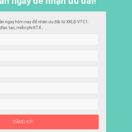
ấn ngay để nhận ưu đãi!
ản ngay hôm nay để nhận ưu đãi từ XKLĐ VTC1:
đào tạo, miễn phí KTX...
ĐĂNG KÝ!