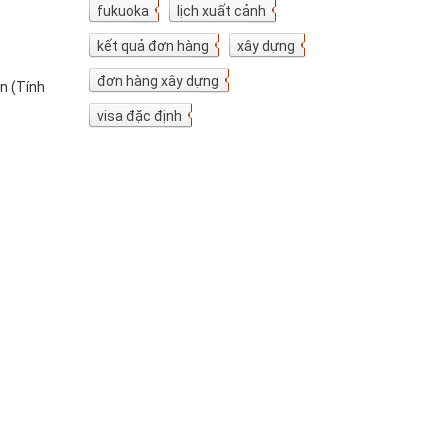
fukuoka
7
lịch xuất cảnh
7
kết quả đơn hàng
5
xây dựng
4
đơn hàng xây dựng
4
ên (Tính
visa đặc định
3