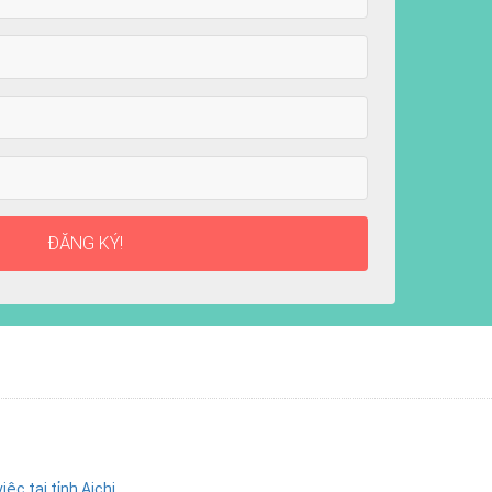
ĐĂNG KÝ!
ệc tại tỉnh Aichi