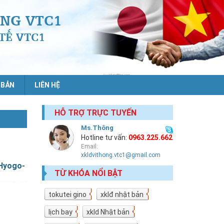
NG VTC1
TẾ VTC1
 BẢN
LIÊN HỆ
HỖ TRỢ TRỰC TUYẾN
Ms.Thông
Hotline tư vấn:
0963.225.662
Email:
xkldvithong.vtc1@gmail.com
 Hyogo-
TỪ KHÓA NỔI BẬT
tokutei gino
19
xklđ nhật bản
18
lịch bay
10
xkld Nhật bản
9