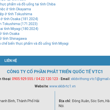
hực phẩm và đồ uống tại tỉnh Chiba
việc ở tỉnh Okayama
iệp ở tỉnh Tokushima
 ở tỉnh Osaka (181.2024)
nh Tokushima (171.2023)
i tỉnh Miyagi (180.2024)
ở tỉnh Osaka
ở tỉnh Shinagawa
 chế biến thực phẩm và đồ uống tỉnh Miyagi
LIÊN HỆ
CÔNG TY CỔ PHẦN PHÁT TRIỂN QUỐC TẾ VTC1
n thoại
:
0905.929.555 / 04.22.120.123
-
Email
:
xkldvithong.vtc1@gmail
Website
:
www.xkldvtc1.vn
hanh Bình, Thành Phố Hải
Địa chỉ:
Đông Xuân, Sóc Sơn, Hà 
Nội.