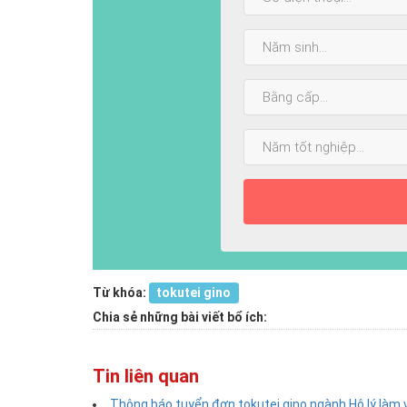
Năm
sinh:
Bằng
cấp
cao
Năm
nhất:
tốt
nghiệp:
Từ khóa:
tokutei gino
Chia sẻ những bài viết bổ ích:
Tin liên quan
Thông báo tuyển đơn tokutei gino ngành Hộ lý làm vi