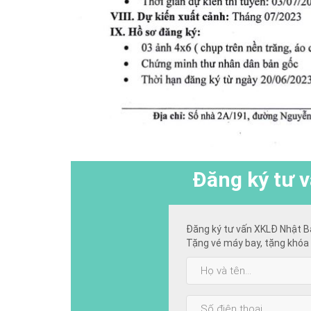
Đăng ký
tư v
Đăng ký tư vấn XKLĐ Nhật B
Tặng vé máy bay, tặng khóa 
Họ
và
tên:
SĐT: