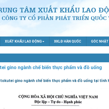
RUNG TÂM XUẤT KHẨU LAO ĐỘ
CÔNG TY CỔ PHẦN PHÁT TRIỂN QUỐC 
XUẤT KHẨU LAO ĐỘNG
XKLĐ HÀN QUỐC
GÓC NHẬT
ei gino ngành chế biến thực phẩm và đồ uống
okutei gino ngành chế biến thực phẩm và đồ uống tại tỉnh