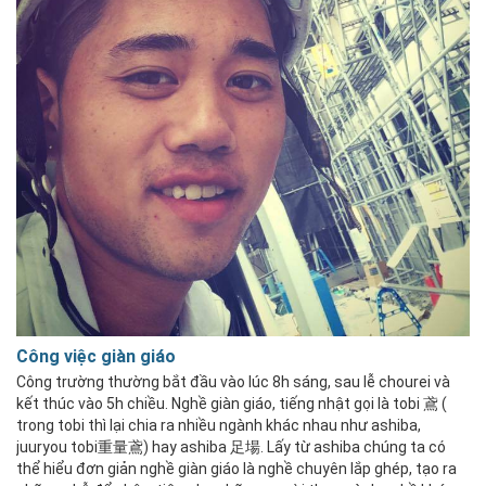
Công việc giàn giáo
Công trường thường bắt đầu vào lúc 8h sáng, sau lễ chourei và
kết thúc vào 5h chiều. Nghề giàn giáo, tiếng nhật gọi là tobi 鳶 (
trong tobi thì lại chia ra nhiều ngành khác nhau như ashiba,
juuryou tobi重量鳶) hay ashiba 足場. Lấy từ ashiba chúng ta có
thể hiểu đơn giản nghề giàn giáo là nghề chuyên lắp ghép, tạo ra