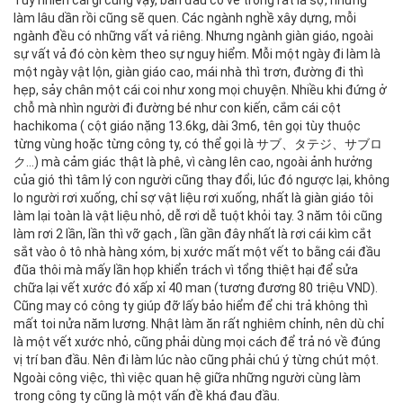
làm lâu dần rồi cũng sẽ quen. Các ngành nghề xây dựng, mỗi
ngành đều có những vất vả riêng. Nhưng ngành giàn giáo, ngoài
sự vất vả đó còn kèm theo sự nguy hiểm. Mỗi một ngày đi làm là
một ngày vật lộn, giàn giáo cao, mái nhà thì trơn, đường đi thì
hẹp, sảy chân một cái coi như xong mọi chuyện. Nhiều khi đứng ở
chỗ mà nhìn người đi đường bé như con kiến, cắm cái cột
hachikoma ( cột giáo nặng 13.6kg, dài 3m6, tên gọi tùy thuộc
từng vùng hoặc từng công ty, có thể gọi là サブ、タテジ、サブロ
ク…) mà cảm giác thật là phê, vì càng lên cao, ngoài ảnh hưởng
của gió thì tâm lý con người cũng thay đổi, lúc đó ngược lại, không
lo người rơi xuống, chỉ sợ vật liệu rơi xuống, nhất là giàn giáo tôi
làm lại toàn là vật liệu nhỏ, dễ rơi dễ tuột khỏi tay. 3 năm tôi cũng
làm rơi 2 lần, lần thì vỡ gạch , lần gần đây nhất là rơi cái kìm cắt
sắt vào ô tô nhà hàng xóm, bị xước mất một vết to bằng cái đầu
đũa thôi mà mấy lần họp khiển trách vì tổng thiệt hại để sửa
chữa lại vết xước đó xấp xỉ 40 man (tương đương 80 triệu VND).
Cũng may có công ty giúp đỡ lấy bảo hiểm để chi trả không thì
mất toi nửa năm lương. Nhật làm ăn rất nghiêm chỉnh, nên dù chỉ
là một vết xước nhỏ, cũng phải dùng mọi cách để trả nó về đúng
vị trí ban đầu. Nên đi làm lúc nào cũng phải chú ý từng chút một.
Ngoài công việc, thì việc quan hệ giữa những người cùng làm
trong công ty cũng là một vấn đề khá đau đầu.