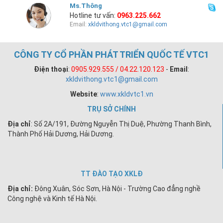
Ms.Thông
Hotline tư vấn:
0963.225.662
Email:
xkldvithong.vtc1@gmail.com
CÔNG TY CỔ PHẦN PHÁT TRIỂN QUỐC TẾ VTC1
Điện thoại
:
0905.929.555 / 04.22.120.123
-
Email
:
xkldvithong.vtc1@gmail.com
Website
:
www.xkldvtc1.vn
TRỤ SỞ CHÍNH
Địa chỉ
: Số 2A/191, Đường Nguyễn Thị Duệ, Phường Thanh Bình,
Thành Phố Hải Dương, Hải Dương.
TT ĐÀO TẠO XKLĐ
Địa chỉ:
Đông Xuân, Sóc Sơn, Hà Nội - Trường Cao đẳng nghề
Công nghệ và Kinh tế Hà Nội.