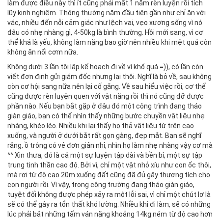
làm được điều này thì ít cũng phải mất 1 năm rèn luyện rồi tích
lũy kinh nghiệm. Thông thường năm đầu tiên gần như chỉ ăn với
vác, nhiều đến nỗi cảm giác như lệch vai, vẹo xương sống vì nó
đâu có nhẹ nhàng gì, 4-50kg là bình thường. Hồi mới sang, vì cơ
thể khá là yếu, không làm nặng bao giờ nên nhiều khi mệt quá còn
không ăn nổi cơm nữa.
Không dưới 3 lần tôi lập kế hoạch đi về vì khổ quá =)), có lần còn
viết đơn định gửi giám đốc nhưng lại thôi. Nghĩ là bỏ về, sau không
còn cơ hội sang nữa nên lại cố gắng. Về sau hiểu việc rồi, cơ thể
cũng được rèn luyện quen với vật nặng rồi thì nó cũng đỡ được
phần nào. Nếu bạn bắt gặp ở đâu đó một công trình đang tháo
giàn giáo, bạn có thể nhìn thấy những bước chuyền vật liệu nhẹ
nhàng, khéo léo. Nhiều khi lại thấy họ thả vật liệu từ trên cao
xuống, và người ở dưới bắt rất gọn gàng, đẹp mắt. Bạn sẽ nghĩ
rằng, ồ trông có vẻ đơn giản nhỉ, nhìn họ làm nhẹ nhàng vậy cơ mà
^^ Xin thưa, đó là cả một sự luyện tập dài và bền bỉ, một sự tập
trung tinh thần cao độ. Bởi vì, chỉ một vật nhỏ xíu như con ốc thôi,
mà rơi từ độ cao 20m xuống đất cũng đã đủ gây thương tích cho
con người rồi. Vì vậy, trong công trường đang tháo giàn giáo,
tuyệt đối không được phép xảy ra một lỗi sai, vì chỉ một chút lơ là
sẽ có thể gây ra tổn thất khó lường. Nhiều khi đi làm, sẽ có những
lúc phải bắt những tấm ván nặng khoảng 14kg ném từ độ cao hơn