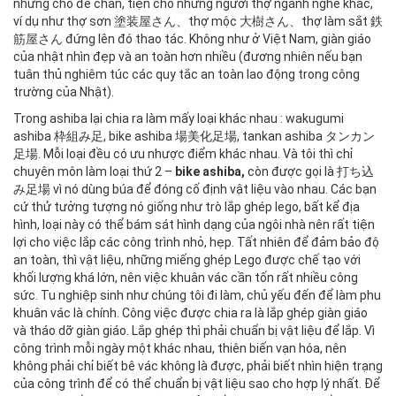
những chỗ để chân, tiện cho những người thợ ngành nghề khác,
ví dụ như thợ sơn 塗装屋さん、thợ mộc 大樹さん、thợ làm sắt 鉄
筋屋さん đứng lên đó thao tác. Không như ở Việt Nam, giàn giáo
của nhật nhìn đẹp và an toàn hơn nhiều (đương nhiên nếu bạn
tuân thủ nghiêm túc các quy tắc an toàn lao động trong công
trường của Nhật).
Trong ashiba lại chia ra làm mấy loại khác nhau : wakugumi
ashiba 枠組み足, bike ashiba 場美化足場, tankan ashiba タンカン
足場. Mỗi loại đều có ưu nhược điểm khác nhau. Và tôi thì chỉ
chuyên môn làm loại thứ 2 –
bike ashiba,
còn được gọi là 打ち込
み足場 vì nó dùng búa để đóng cố định vật liệu vào nhau. Các bạn
cứ thử tưởng tượng nó giống như trò lắp ghép lego, bất kể địa
hình, loại này có thể bám sát hình dạng của ngôi nhà nên rất tiện
lợi cho việc lắp các công trình nhỏ, hẹp. Tất nhiên để đảm bảo độ
an toàn, thì vật liệu, những miếng ghép Lego được chế tạo với
khối lượng khá lớn, nên việc khuân vác cần tốn rất nhiều công
sức. Tu nghiệp sinh như chúng tôi đi làm, chủ yếu đến để làm phu
khuân vác là chính. Công việc được chia ra là lắp ghép giàn giáo
và tháo dỡ giàn giáo. Lắp ghép thì phải chuẩn bị vật liệu để lắp. Vì
công trình mỗi ngày một khác nhau, thiên biến vạn hóa, nên
không phải chỉ biết bê vác không là được, phải biết nhìn hiện trạng
của công trình để có thể chuẩn bị vật liệu sao cho hợp lý nhất. Để