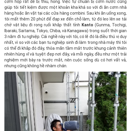
cơm hộp rất dễ bị thiu, hỏng. Việc tự chuẩn bị cơm nước cũng
giúp tôi tiết kiệm được một khoản kha khá so với đi ăn cơm nhà
hàng hoặc ăn vặt tại các cửa hàng combini. Sau khi ăn uống xong,
tôi mất thêm 20 phút để đạp xe đến chỗ làm, từ đó leo lên xe tải
chở vật liệu đi rong ruổi khắp thất tỉnh
Kanto
(Gunma, Tochigi,
Ibaraki, Saitama, Tokyo, Chiba, và Kanagawa) trong suốt thời gian
3 năm đi tu nghiệp. Cái nghề này với tôi, có lẽ đó là điều thú vị duy
nhất, vì so với các bạn tu nghiệp sinh đi làm trong nhà máy thì tôi
có thể đi khắp đó đây, thỏa mãn tầm mắt trước khung cảnh thiên
nhiên hùng vĩ và tuyệt đẹp nơi đây, và mỗi ngày, đều như một trải
nghiệm mới bày ra trước mắt, nên cuộc sống dù có hơi vất vả,
nhưng cũng không hề nhàm chán.