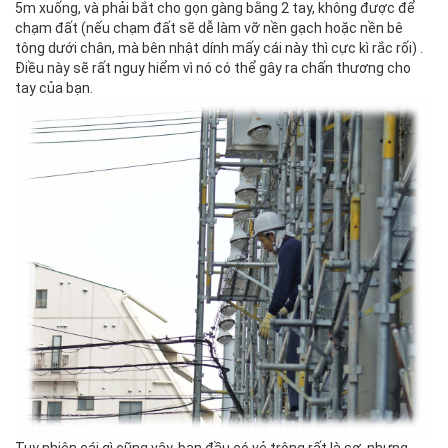
5m xuống, và phải bắt cho gọn gàng bằng 2 tay, không được để
chạm đất (nếu chạm đất sẽ dễ làm vỡ nền gạch hoặc nền bê
tông dưới chân, mà bên nhật dính mấy cái này thì cực kì rắc rối) .
Điều này sẽ rất nguy hiểm vì nó có thể gây ra chấn thương cho
tay của bạn.
Tuy nhiên cái gì cũng vậy, ban đầu có vẻ trông rất là sợ, nhưng