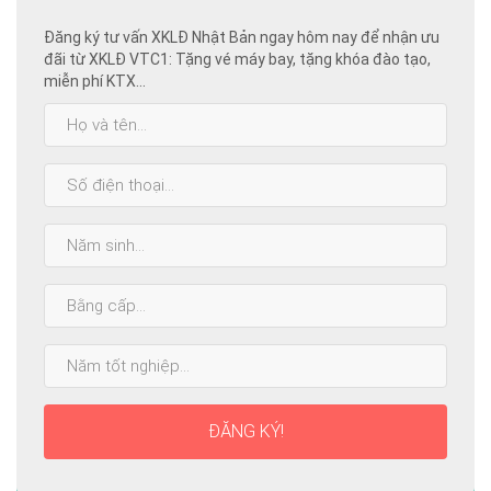
Đăng ký tư vấn XKLĐ Nhật Bản ngay hôm nay để nhận ưu
đãi từ XKLĐ VTC1: Tặng vé máy bay, tặng khóa đào tạo,
miễn phí KTX...
Họ
và
tên:
SĐT:
Năm
sinh:
Bằng
cấp
cao
Năm
nhất:
tốt
nghiệp:
ĐĂNG KÝ!