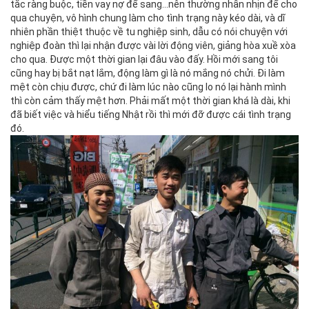
tắc ràng buộc, tiền vay nợ để sang…nên thường nhẫn nhịn để cho
qua chuyện, vô hình chung làm cho tình trạng này kéo dài, và dĩ
nhiên phần thiệt thuộc về tu nghiệp sinh, dẫu có nói chuyện với
nghiệp đoàn thì lại nhận được vài lời động viên, giảng hòa xuề xòa
cho qua. Được một thời gian lại đâu vào đấy. Hồi mới sang tôi
cũng hay bị bắt nạt lắm, động làm gì là nó mắng nó chửi. Đi làm
mệt còn chịu được, chứ đi làm lúc nào cũng lo nó lại hành mình
thì còn cảm thấy mệt hơn. Phải mất một thời gian khá là dài, khi
đã biết việc và hiểu tiếng Nhật rồi thì mới đỡ được cái tình trạng
đó.