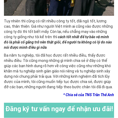
Tuy nhiên thì cũng có rất nhiều công ty tốt, đãi ngộ tốt, lương
cao, thân thiện. Giá như người Việt mình ai cũng vào được những
công ty đó thì tốt biết mấy. Còn lại, nếu chẳng may vào những
công ty giống như tôi kể trên thì
cách tốt nhất để tự bảo vệ mình
đó là phải cố gắng trở nên thật giỏi, để người ta không có lý do nào
nói được mình điều gì nữa
.
Ba năm tu nghiệp, tôi đã học được rất nhiều điều, thấy được
nhiều điều. Tôi cũng mong những gì mình chia sẻ ở đây có thể
giúp các bạn hình dung rõ hơn về công việc cũng như những khó
khăn mà tu nghiệp sinh giàn giáo nói riêng và tu nghiệp sinh xây
dựng nói chung phải trải qua. Với những kinh nghiệm đã tích lũy
được của mình, tôi cũng muốn tiếp tục được chia sẻ, được giúp
đỡ các bạn, những người đang tiếp theo bước chân tôi đã đi qua.
* Chia sẻ của TNS Trần Thế Anh
Đăng ký
tư vấn ngay để nhận ưu đãi!