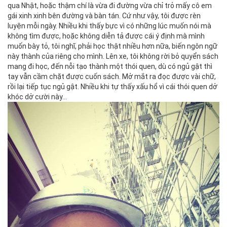
qua Nhật, hoặc thậm chí là vừa đi đường vừa chỉ trỏ mấy cô em
gái xinh xinh bên đường và bàn tán. Cứ như vậy, tôi được rèn
luyện mỗi ngày. Nhiều khi thấy bực vì có những lúc muốn nói mà
không tìm được, hoặc không diễn tả được cái ý định mà mình
muốn bày tỏ, tôi nghĩ, phải học thật nhiều hơn nữa, biến ngôn ngữ
này thành của riêng cho mình. Lên xe, tôi không rời bỏ quyển sách
mang đi học, đến nỗi tạo thành một thói quen, dù có ngủ gật thì
tay vẫn cầm chặt được cuốn sách. Mở mắt ra đọc được vài chữ,
rồi lại tiếp tục ngủ gật. Nhiều khi tự thấy xấu hổ vì cái thói quen dở
khóc dở cười này…