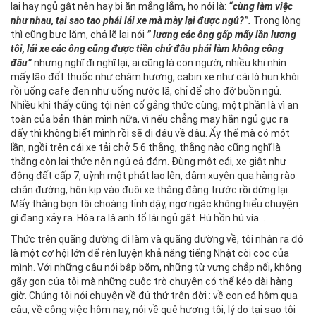
lại hay ngủ gật nên hay bị ăn mắng lắm, họ nói là:
“cùng làm việc
như nhau, tại sao tao phải lái xe mà mày lại được ngủ?”.
Trong lòng
thì cũng bực lắm, chả lẽ lại nói
” lương các ông gấp mấy lần lương
tôi, lái xe các ông cũng được tiền chứ đâu phải làm không công
đâu”
nhưng nghĩ đi nghĩ lại, ai cũng là con người, nhiều khi nhìn
mấy lão đốt thuốc như châm hương, cabin xe như cái lò hun khói
rồi uống cafe đen như uống nước lã, chỉ để cho đỡ buồn ngủ.
Nhiều khi thấy cũng tội nên cố gắng thức cùng, một phần là vì an
toàn của bản thân mình nữa, vì nếu chẳng may hắn ngủ gục ra
đấy thì không biết mình rồi sẽ đi đâu về đâu. Ấy thế mà có một
lần, ngồi trên cái xe tải chở 5 6 thằng, thằng nào cũng nghĩ là
thằng còn lại thức nên ngủ cả đám. Đùng một cái, xe giật như
động đất cấp 7, uỳnh một phát lao lên, đâm xuyên qua hàng rào
chắn đường, hôn kịp vào đuôi xe thằng đằng trước rồi dừng lại.
Mấy thằng bọn tôi choàng tỉnh dậy, ngơ ngác không hiểu chuyện
gì đang xảy ra. Hóa ra là anh tổ lái ngủ gật. Hú hồn hú vía…
Thức trên quãng đường đi làm và quãng đường về, tôi nhận ra đó
là một cơ hội lớn để rèn luyện khả năng tiếng Nhật còi cọc của
mình. Với những câu nói bập bõm, những từ vựng chắp nối, không
gãy gọn của tôi mà những cuộc trò chuyện có thể kéo dài hàng
giờ. Chúng tôi nói chuyện về đủ thứ trên đời : về con cá hôm qua
câu, về công việc hôm nay, nói về quê hương tôi, lý do tại sao tôi