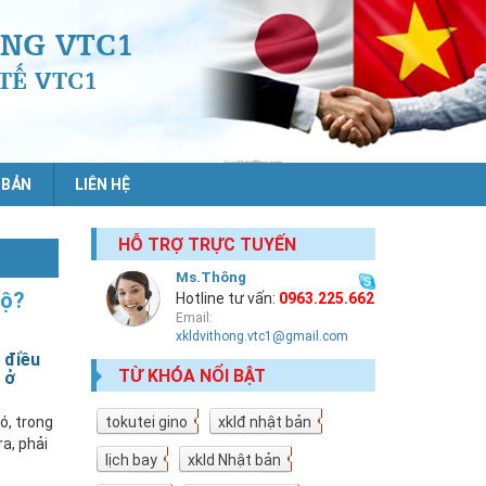
NG VTC1
TẾ VTC1
 BẢN
LIÊN HỆ
HỖ TRỢ TRỰC TUYẾN
Ms.Thông
hộ?
Hotline tư vấn:
0963.225.662
Email:
xkldvithong.vtc1@gmail.com
 điều
TỪ KHÓA NỔI BẬT
 ở
ó, trong
tokutei gino
19
xklđ nhật bản
18
a, phải
lịch bay
10
xkld Nhật bản
9