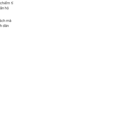
 chiếm tỉ
căn hộ
cách mà
nh dân