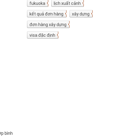
fukuoka
7
lịch xuất cảnh
7
kết quả đơn hàng
5
xây dựng
4
đơn hàng xây dựng
4
visa đặc định
3
ớp bình