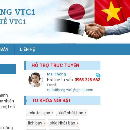
NG VTC1
TẾ VTC1
 BẢN
LIÊN HỆ
HỖ TRỢ TRỰC TUYẾN
Ms.Thông
Hotline tư vấn:
0963.225.662
Email:
xkldvithong.vtc1@gmail.com
nhanh
TỪ KHÓA NỔI BẬT
uy nhiên
n một số
tokutei gino
19
xklđ nhật bản
18
lịch bay
10
xkld Nhật bản
9
ải dừng