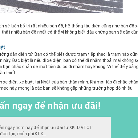
h sẽ luôn bố trí rất nhiều bản đồ, hệ thống tàu điện cũng như bản đồ x
 thật nhiều bản đồ nhất có thể vì không biết đâu chừng bạn sẽ cần dù
uýt
ướng dẫn điện tử. Bạn có thể biết được trạm tiếp theo là trạm nào cũ
này. Đặc biệt là nếu đi xe điện, bạn có thể đi nhầm thoải mái không 
 thì bạn chắc chắn sẽ mất tiền dù có đi nhầm hay không. Vì thế để ý bả
ần thiết.
xe điện, xe buýt tại Nhật của bản thân mình. Khi mới tập đi chắc chắ
g mẹo này, mong là các bạn sẽ không gặp những trường hợp đó nhiều.
ấn ngay để nhận ưu đãi!
ản ngay hôm nay để nhận ưu đãi từ XKLĐ VTC1:
đào tạo, miễn phí KTX...