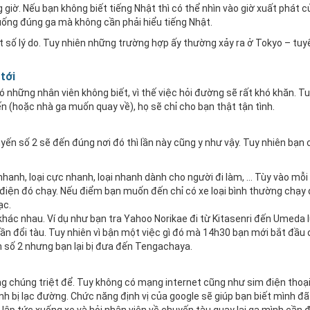
g giờ. Nếu bạn không biết tiếng Nhật thì có thể nhìn vào giờ xuất phát c
xuống đúng ga mà không cần phải hiểu tiếng Nhật.
t số lý do. Tuy nhiên những trường hợp ấy thường xảy ra ở Tokyo – tu
tới
ó những nhân viên không biết, vì thế việc hỏi đường sẽ rất khó khăn. T
 (hoặc nhà ga muốn quay về), họ sẽ chỉ cho bạn thật tận tình.
ến số 2 sẽ đến đúng nơi đó thì lần này cũng y như vậy. Tuy nhiên bạn 
i nhanh, loại cực nhanh, loại nhanh dành cho người đi làm, … Tùy vào mỗi
e điện đó chạy. Nếu điểm bạn muốn đến chỉ có xe loại bình thường chạy
ạc.
khác nhau. Ví dụ như bạn tra Yahoo Norikae đi từ Kitasenri đến Umeda 
 đổi tàu. Tuy nhiên vì bận một việc gì đó mà 14h30 bạn mới bắt đầu 
ến số 2 nhưng bạn lại bị đưa đến Tengachaya.
 chúng triệt để. Tuy không có mạng internet cũng như sim điện thoại 
h bị lạc đường. Chức năng định vị của google sẽ giúp bạn biết mình đã 