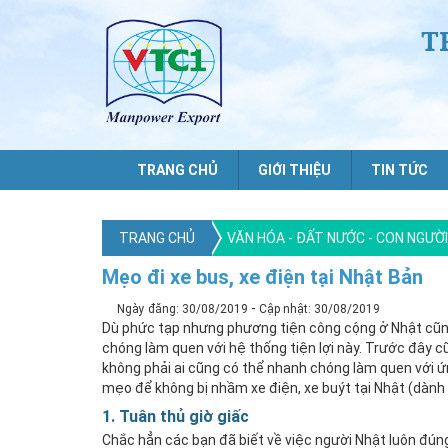
T
TRANG CHỦ
GIỚI THIỆU
TIN TỨC
TRANG CHỦ
VĂN HÓA - ĐẤT NƯỚC - CON NGƯỜ
Mẹo đi xe bus, xe điện tại Nhật Bản
-
Ngày đăng: 30/08/2019
Cập nhật: 30/08/2019
Dù phức tạp nhưng phương tiện công cộng ở Nhật cũng 
chóng làm quen với hệ thống tiện lợi này. Trước đây c
không phải ai cũng có thể nhanh chóng làm quen với ứn
mẹo để không bị nhầm xe điện, xe buýt tại Nhật (dành
1. Tuân thủ giờ giấc
Chắc hẳn các bạn đã biết về việc người Nhật luôn đúng 