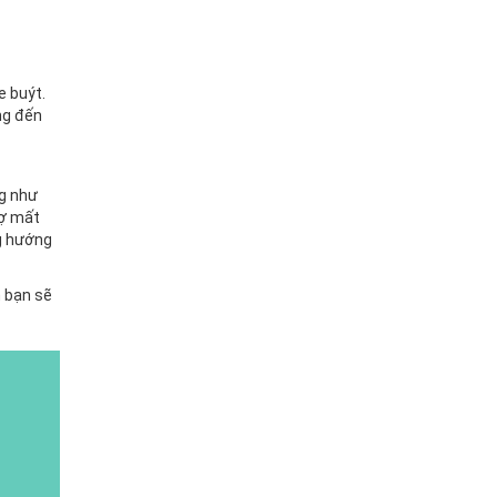
e buýt.
ng đến
ng như
sợ mất
ng hướng
n bạn sẽ