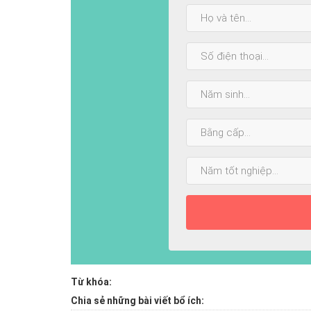
Họ
và
tên:
SĐT:
Năm
sinh:
Bằng
cấp
cao
Năm
nhất:
tốt
nghiệp:
Từ khóa:
Chia sẻ những bài viết bổ ích: