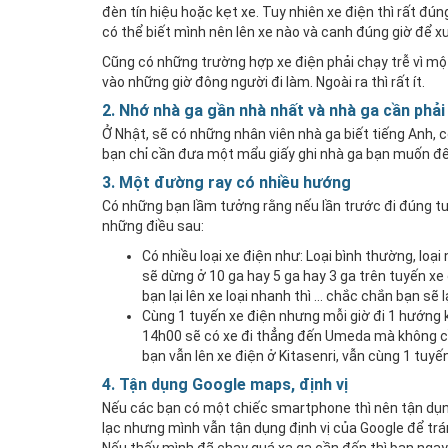
đèn tín hiệu hoặc kẹt xe. Tuy nhiên xe điện thì rất đún
có thể biết mình nên lên xe nào và canh đúng giờ để 
Cũng có những trường hợp xe điện phải chạy trễ vì mộ
vào những giờ đông người đi làm. Ngoài ra thì rất ít.
2. Nhớ nhà ga gần nhà nhất và nhà ga cần phải 
Ở Nhật, sẽ có những nhân viên nhà ga biết tiếng Anh, c
bạn chỉ cần đưa một mẩu giấy ghi nhà ga bạn muốn đến
3. Một đường ray có nhiều hướng
Có những bạn lầm tưởng rằng nếu lần trước đi đúng tuy
những điều sau:
Có nhiều loại xe điện như: Loại bình thường, loạ
sẽ dừng ở 10 ga hay 5 ga hay 3 ga trên tuyến x
bạn lại lên xe loại nhanh thì … chắc chắn bạn sẽ l
Cùng 1 tuyến xe điện nhưng mỗi giờ đi 1 hướng 
14h00 sẽ có xe đi thẳng đến Umeda mà không cần
bạn vẫn lên xe điện ở Kitasenri, vẫn cùng 1 tuy
4. Tận dụng Google maps, định vị
Nếu các bạn có một chiếc smartphone thì nên tận dụng
lạc nhưng mình vẫn tận dụng định vị của Google để trán