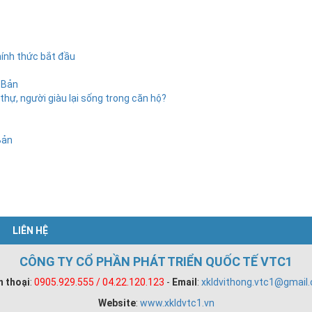
hính thức bắt đầu
 Bản
thự, người giàu lại sống trong căn hộ?
Bản
LIÊN HỆ
CÔNG TY CỔ PHẦN PHÁT TRIỂN QUỐC TẾ VTC1
n thoại
:
0905.929.555 / 04.22.120.123
-
Email
:
xkldvithong.vtc1@gmail
Website
:
www.xkldvtc1.vn