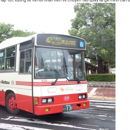
lập tức xuống xe và hỏi nhân viên về chuyến tàu quay lại ga mình cần 