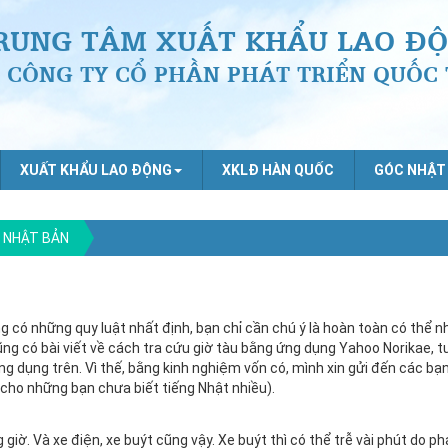
RUNG TÂM XUẤT KHẨU LAO ĐỘ
CÔNG TY CỔ PHẦN PHÁT TRIỂN QUỐC 
XUẤT KHẨU LAO ĐỘNG
XKLĐ HÀN QUỐC
GÓC NHẬT
I NHẬT BẢN
có những quy luật nhất định, bạn chỉ cần chú ý là hoàn toàn có thể 
ũng có bài viết về cách tra cứu giờ tàu bằng ứng dụng Yahoo Norikae, t
g dụng trên. Vì thế, bằng kinh nghiệm vốn có, mình xin gửi đến các bạ
 cho những bạn chưa biết tiếng Nhật nhiều).
giờ. Và xe điện, xe buýt cũng vậy. Xe buýt thì có thể trễ vài phút do ph