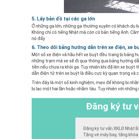
5. Lấy bản đồ tại các ga lớn
Ở những ga lớn, những ga thường xuyên có khách du lịc
Không chỉ có tiếng Nhật mà còn có bản tiếng Anh. Cầm
nó đấy.
6. Theo dõi bảng hướng dẫn trên xe điện, xe b
Một số xe điện và hầu hết xe buýt đều trang bị bảng h
những trạm mà xe sẽ đi qua thông qua bảng hướng dẫn 
tiền nếu chưa ra khỏi ga. Tuy nhiên khi đã lên xe buýt
dẫn điện tử trên xe buýt là điều cực kỳ quan trọng và c
Trên đây là một số kinh nghiệm, mẹo để không bị nhầm 
bị lạc một hai lần hoặc nhầm tàu. Tuy nhiên với nhữn
Đăng ký
tư v
Đăng ký tư vấn XKLĐ Nhật B
Tặng vé máy bay, tặng khóa 