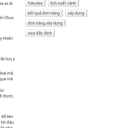
fukuoka
7
lịch xuất cảnh
7
ủa xe là
kết quả đơn hàng
5
xây dựng
4
yến Chuo
đơn hàng xây dựng
4
visa đặc định
3
uy nhiên
cần lưu ý
 loại mà
 qua mà
lúc
đi được,
để liên
tới đâu.