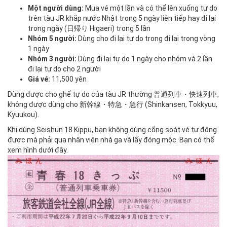
Một người dùng:
Mua vé một lần và có thể lên xuống tự do
trên tàu JR khắp nước Nhật trong 5 ngày liên tiếp hay đi lại
trong ngày (日帰り Higaeri) trong 5 lần
Nhóm 5 người:
Dùng cho đi lại tự do trong đi lại trong vòng
1 ngày
Nhóm 3 người:
Dùng đi lại tự do 1 ngày cho nhóm và 2 lần
đi lại tự do cho 2 người
Giá vé:
11,500 yên
Dùng được cho ghế tự do của tàu JR thường 普通列車・快速列車,
không được dùng cho 新幹線・特急・急行 (Shinkansen, Tokkyuu,
Kyuukou).
Khi dùng Seishun 18 Kippu, bạn không dùng cổng soát vé tự động
được mà phải qua nhân viên nhà ga và lấy đóng mộc. Bạn có thể
xem hình dưới đây.