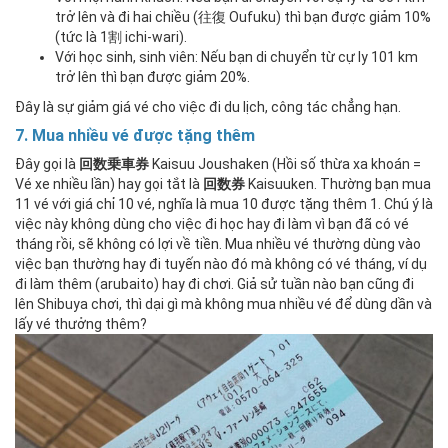
trở lên và đi hai chiều (往復 Oufuku) thì bạn được giảm 10%
(tức là 1割 ichi-wari).
Với học sinh, sinh viên: Nếu bạn di chuyển từ cự ly 101 km
trở lên thì bạn được giảm 20%.
Đây là sự giảm giá vé cho việc đi du lịch, công tác chẳng hạn.
7. Mua nhiều vé được tặng thêm
Đây gọi là
回数乗車券
Kaisuu Joushaken (Hồi số thừa xa khoán =
Vé xe nhiều lần) hay gọi tắt là
回数券
Kaisuuken. Thường bạn mua
11 vé với giá chỉ 10 vé, nghĩa là mua 10 được tặng thêm 1. Chú ý là
việc này không dùng cho việc đi học hay đi làm vì bạn đã có vé
tháng rồi, sẽ không có lợi về tiền. Mua nhiều vé thường dùng vào
việc bạn thường hay đi tuyến nào đó mà không có vé tháng, ví dụ
đi làm thêm (arubaito) hay đi chơi. Giả sử tuần nào bạn cũng đi
lên Shibuya chơi, thì dại gì mà không mua nhiều vé để dùng dần và
lấy vé thưởng thêm?