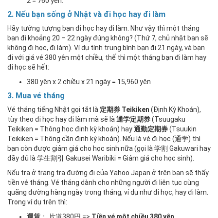
2 = 760 yên.
2. Nếu bạn sống ở Nhật và đi học hay đi làm
Hãy tưởng tượng bạn đi học hay đi làm. Như vậy thì một tháng
bạn đi khoảng 20 – 22 ngày đúng không? (Thứ 7, chủ nhật bạn sẽ
không đi học, đi làm). Ví dụ tính trung bình bạn đi 21 ngày, và bạn
đi với giá vé 380 yên một chiều, thế thì một tháng bạn đi làm hay
đi học sẽ hết:
380 yên x 2 chiều x 21 ngày = 15,960 yên
3. Mua vé tháng
Vé tháng tiếng Nhật gọi tắt là
定期券 Teikiken
(Định Kỳ Khoán),
tùy theo đi học hay đi làm mà sẽ là
通学定期券
(Tsuugaku
Teikiken = Thông học định kỳ khoán) hay
通勤定期券
(Tsuukin
Teikiken = Thông cần định kỳ khoán). Nếu là vé đi học (通学) thì
bạn còn được giảm giá cho học sinh nữa (gọi là 学割 Gakuwari hay
đầy đủ là 学生割引 Gakusei Waribiki = Giảm giá cho học sinh).
Nếu tra ở trang tra đường đi của Yahoo Japan ở trên bạn sẽ thấy
tiền vé tháng. Vé tháng dành cho những người đi liên tục cùng
quãng đường hàng ngày trong tháng, ví dụ như đi học, hay đi làm.
Trong ví dụ trên thì:
運賃
： 片道380円 =>
Tiền vé một chiều 380 yên