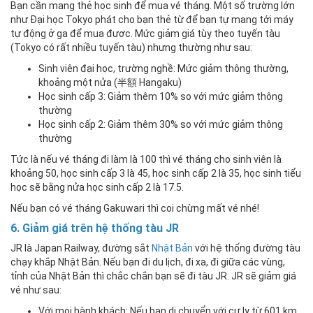
Bạn cần mang thẻ học sinh để mua vé tháng. Một số trường lớn
như Đại học Tokyo phát cho bạn thẻ từ để bạn tự mang tới máy
tự động ở ga để mua được. Mức giảm giá tùy theo tuyến tàu
(Tokyo có rất nhiều tuyến tàu) nhưng thường như sau:
Sinh viên đại học, trường nghề: Mức giảm thông thường,
khoảng một nửa (半額 Hangaku)
Học sinh cấp 3: Giảm thêm 10% so với mức giảm thông
thường
Học sinh cấp 2: Giảm thêm 30% so với mức giảm thông
thường
Tức là nếu vé tháng đi làm là 100 thì vé tháng cho sinh viên là
khoảng 50, học sinh cấp 3 là 45, học sinh cấp 2 là 35, học sinh tiểu
học sẽ bằng nửa học sinh cấp 2 là 17.5.
Nếu bạn có vé tháng Gakuwari thì coi chừng mất vé nhé!
6. Giảm giá trên hệ thống tàu JR
JR là Japan Railway, đường sắt
Nhật Bản
với hệ thống đường tàu
chạy khắp Nhật Bản. Nếu bạn đi du lịch, đi xa, đi giữa các vùng,
tỉnh của Nhật Bản thì chắc chắn bạn sẽ đi tàu JR. JR sẽ giảm giá
vé như sau:
Với mọi hành khách: Nếu bạn di chuyển với cự ly từ 601 km