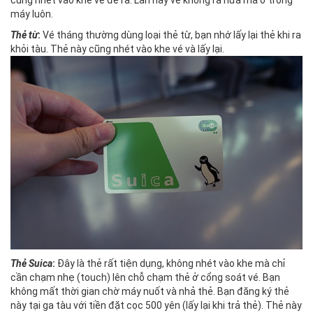
cũng nhét vào khe vé để ra. Lần này vé không ra nữa mà ở trong
máy luôn.
Thẻ từ
:
Vé tháng thường dùng loại thẻ từ, bạn nhớ lấy lại thẻ khi ra
khỏi tàu. Thẻ này cũng nhét vào khe vé và lấy lại.
Thẻ Suica
:
Đây là thẻ rất tiện dụng, không nhét vào khe mà chỉ
cần chạm nhẹ (touch) lên chỗ chạm thẻ ở cổng soát vé. Bạn
không mất thời gian chờ máy nuốt và nhả thẻ. Bạn đăng ký thẻ
này tại ga tàu với tiền đặt cọc 500 yên (lấy lại khi trả thẻ). Thẻ này