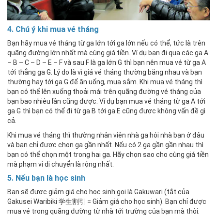
4. Chú ý khi mua vé tháng
Bạn hãy mua vé tháng từ ga lớn tới ga lớn nếu có thể, tức là trên
quãng đường lớn nhất mà cùng giá tiền. Ví dụ bạn đi qua các ga A
– B – C – D – E – F và sau F là ga lớn G thì bạn nên mua vé từ ga A
tới thẳng ga G. Lý do là vì giá vé tháng thường bằng nhau và bạn
thường hay tới ga G để ăn uống, mua sắm. Khi mua vé tháng thì
bạn có thể lên xuống thoải mái trên quãng đường vé tháng của
bạn bao nhiêu lần cũng được. Ví dụ bạn mua vé tháng từ ga A tới
ga G thì bạn có thể đi từ ga B tới ga E cũng được không vấn đề gì
cả.
Khi mua vé tháng thì thường nhân viên nhà ga hỏi nhà bạn ở đâu
và bạn chỉ được chọn ga gần nhất. Nếu có 2 ga gần gần nhau thì
bạn có thể chọn một trong hai ga. Hãy chọn sao cho cùng giá tiền
mà phạm vi di chuyển là rộng nhất.
5. Nếu bạn là học sinh
Bạn sẽ được giảm giá cho học sinh gọi là Gakuwari (tắt của
Gakusei Waribiki 学生割引 = Giảm giá cho học sinh). Bạn chỉ được
mua vé trong quãng đường từ nhà tới trường của bạn mà thôi.