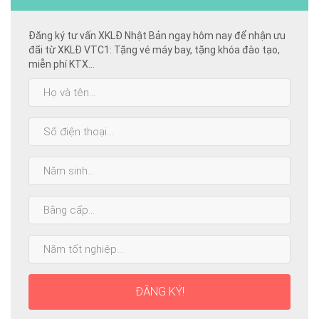
Đăng ký tư vấn XKLĐ Nhật Bản ngay hôm nay để nhận ưu
đãi từ XKLĐ VTC1: Tặng vé máy bay, tặng khóa đào tạo,
miễn phí KTX...
Họ
và
tên:
SĐT:
Năm
sinh:
Bằng
cấp
cao
Năm
nhất:
tốt
nghiệp:
ĐĂNG KÝ!