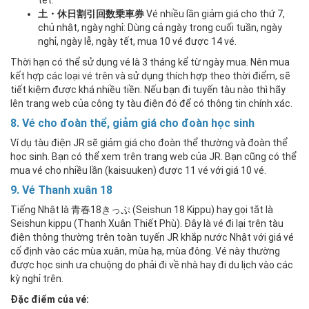
tết.
土・休日割引回数乗車券
Vé nhiều lần giảm giá cho thứ 7,
chủ nhật, ngày nghỉ: Dùng cả ngày trong cuối tuần, ngày
nghỉ, ngày lễ, ngày tết, mua 10 vé được 14 vé.
Thời hạn có thể sử dụng vé là 3 tháng kể từ ngày mua. Nên mua
kết hợp các loại vé trên và sử dụng thích hợp theo thời điểm, sẽ
tiết kiệm được khá nhiều tiền. Nếu bạn đi tuyến tàu nào thì hãy
lên trang web của công ty tàu điện đó để có thông tin chính xác.
8. Vé cho đoàn thể, giảm giá cho đoàn học sinh
Ví dụ tàu điện JR sẽ giảm giá cho đoàn thể thường và đoàn thể
học sinh. Bạn có thể xem trên trang web của JR. Bạn cũng có thể
mua vé cho nhiều lần (kaisuuken) được 11 vé với giá 10 vé.
9. Vé Thanh xuân 18
Tiếng Nhật là 青春18きっぷ (Seishun 18 Kippu) hay gọi tắt là
Seishun kippu (Thanh Xuân Thiết Phù). Đây là vé đi lại trên tàu
điện thông thường trên toàn tuyến JR khắp nước Nhật với giá vé
cố định vào các mùa xuân, mùa hạ, mùa đông. Vé này thường
được học sinh ưa chuộng do phải đi về nhà hay đi du lịch vào các
kỳ nghỉ trên.
Đặc điểm của vé: