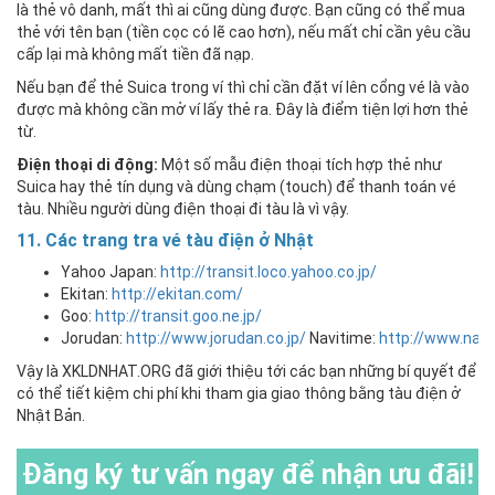
là thẻ vô danh, mất thì ai cũng dùng được. Bạn cũng có thể mua
thẻ với tên bạn (tiền cọc có lẽ cao hơn), nếu mất chỉ cần yêu cầu
cấp lại mà không mất tiền đã nạp.
Nếu bạn để thẻ Suica trong ví thì chỉ cần đặt ví lên cổng vé là vào
được mà không cần mở ví lấy thẻ ra. Đây là điểm tiện lợi hơn thẻ
từ.
Điện thoại di động:
Một số mẫu điện thoại tích hợp thẻ như
Suica hay thẻ tín dụng và dùng chạm (touch) để thanh toán vé
tàu. Nhiều người dùng điện thoại đi tàu là vì vậy.
11. Các trang tra vé tàu điện ở Nhật
Yahoo Japan:
http://transit.loco.yahoo.co.jp/
Ekitan:
http://ekitan.com/
Goo:
http://transit.goo.ne.jp/
Jorudan:
http://www.jorudan.co.jp/
Navitime:
http://www.navi
Vậy là XKLDNHAT.ORG đã giới thiệu tới các bạn những bí quyết để
có thể tiết kiệm chi phí khi tham gia giao thông bằng tàu điện ở
Nhật Bản.
Đăng ký
tư vấn ngay để nhận ưu đãi!