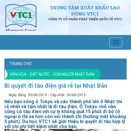
TRUNG TÂM XUẤT KHẨU LAO
ĐỘNG VTC1
CÔNG TY CỔ PHẦN PHÁT TRIỂN QUỐC TẾ VTC1
TRANG CHỦ
VĂN HÓA - ĐẤT NƯỚC - CON NGƯỜI NHẬT BẢN
Bí quyết đi tàu điện giá rẻ tại Nhật Bản
-
Ngày đăng: 30/08/2019
Cập nhật: 30/08/2019
Nếu bạn sống ở Tokyo và các thành phố lớn ở Nhật thì
rẻ nhất và tiện nhất là đi tàu điện. Ở Tokyo chỗ nào
cũng có tàu điện với cự ly không quá 15 phút đi bộ (ở
ngoại ô thì xa hơn còn nội thành thì thường mất khoảng
5 phút). Du học VTC1 sẽ giới thiệu bí quyết đi tàu hợp lý
với chi phí tiết kiệm nhất cho bạn.