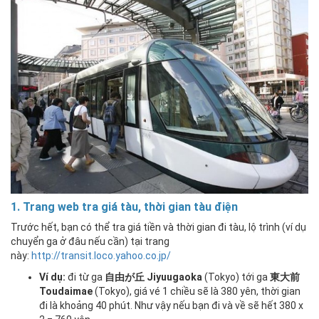
1. Trang web tra giá tàu, thời gian tàu điện
Trước hết, bạn có thể tra giá tiền và thời gian đi tàu, lộ trình (ví dụ
chuyển ga ở đâu nếu cần) tại trang
này:
http://transit.loco.yahoo.co.jp/
Ví dụ:
đi từ ga
自由が丘 Jiyuugaoka
(Tokyo) tới ga
東大前
Toudaimae
(Tokyo), giá vé 1 chiều sẽ là 380 yên, thời gian
đi là khoảng 40 phút. Như vậy nếu bạn đi và về sẽ hết 380 x