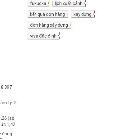
fukuoka
7
lịch xuất cảnh
7
kết quả đơn hàng
5
xây dựng
4
đơn hàng xây dựng
4
visa đặc định
3
18.397
iảm tỷ lệ
1,26 (số
ức 1,42.
ẻ đang