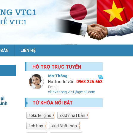
NG VTC1
TẾ VTC1
 BẢN
LIÊN HỆ
HỖ TRỢ TRỰC TUYẾN
Ms.Thông
Hotline tư vấn:
0963.225.662
Email:
xkldvithong.vtc1@gmail.com
tại
TỪ KHÓA NỔI BẬT
sinh
tokutei gino
19
xklđ nhật bản
18
lịch bay
10
xkld Nhật bản
9