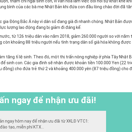
ộn, thậm chí ngại sinh con, vì văn hóa làm việc đòi hỏi sự khắt khe kh
rung bình của các bà mẹ Nhật Bản khi đứa con đầu lòng chào đời đã tă
ốc gia Đông Bắc Á này vì dân số đang già đi nhanh chóng. Nhật Bản được
 lực lượng lao động đang bị giảm đi đáng kể.
 nước, từ 126 triệu dân vào năm 2018, giảm 260.000 người so với năm 
 còn khoảng 88 triệu người nếu tình trạng dân số già hóa không được 
m tăng tỉ lệ sinh. Theo đó, một thị trấn nông nghiệp ở phía Tây Nhật 
 để sinh con. Các gia đình sẽ nhận được khoản tiền 100.000 Yen (22 tr
ệu đồng) cho đứa trẻ thứ 2 và khoảng 400.000 yên (87 triệu đồng) cho 
ấn ngay để nhận ưu đãi!
ản ngay hôm nay để nhận ưu đãi từ XKLĐ VTC1:
đào tạo, miễn phí KTX...