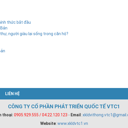
hính thức bắt đầu
 Bản
thự, người giàu lại sống trong căn hộ?
Bản
LIÊN HỆ
CÔNG TY CỔ PHẦN PHÁT TRIỂN QUỐC TẾ VTC1
n thoại
:
0905.929.555 / 04.22.120.123
-
Email
:
xkldvithong.vtc1@gmail
Website
:
www.xkldvtc1.vn