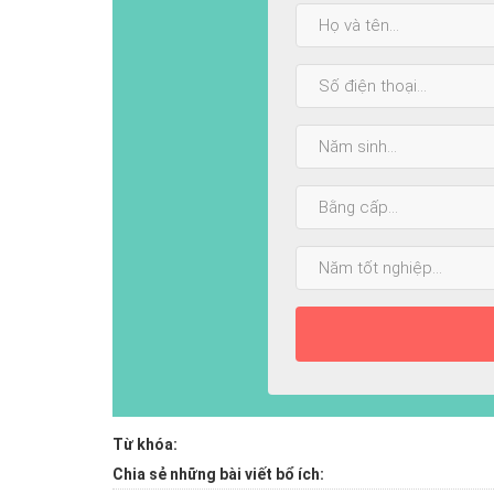
Họ
và
tên:
SĐT:
Năm
sinh:
Bằng
cấp
cao
Năm
nhất:
tốt
nghiệp:
Từ khóa:
Chia sẻ những bài viết bổ ích: