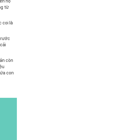
iến họ
ng từ
 coi là
trước
cải
Bản còn
iệu
đứa con