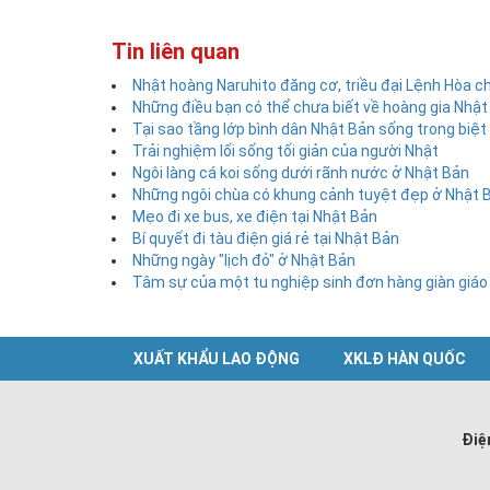
Tin liên quan
Nhật hoàng Naruhito đăng cơ, triều đại Lệnh Hòa c
Những điều bạn có thể chưa biết về hoàng gia Nhật
Tại sao tầng lớp bình dân Nhật Bản sống trong biệt 
Trải nghiệm lối sống tối giản của người Nhật
Ngôi làng cá koi sống dưới rãnh nước ở Nhật Bản
Những ngôi chùa có khung cảnh tuyệt đẹp ở Nhật 
Mẹo đi xe bus, xe điện tại Nhật Bản
Bí quyết đi tàu điện giá rẻ tại Nhật Bản
Những ngày "lịch đỏ" ở Nhật Bản
Tâm sự của một tu nghiệp sinh đơn hàng giàn giáo
XUẤT KHẨU LAO ĐỘNG
XKLĐ HÀN QUỐC
Điệ