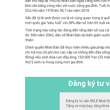
dần thu hẹp lại. Phụ nữ Nhật Bản ngày càng sinh con mu
khó cân bằng công việc với cuộc sống gia đình. Tuổi t
25,6 hồi năm 1970 lên 30,7 vào năm 2018.
Vấn đề tỷ lệ sinh được coi là vô cùng quan trọng ở qu
một quốc gia "siêu tuổi" với 28% dân số trên 65 tuổi và
Tình trạng này cũng tác động đến tổng dân số của cả
đó. Đến năm 2065, dân số Nhật Bản dự kiến giảm xuống
thiện.
Chính quyền Nhật Bản đã thực hiện nhiều giải pháp nhằ
chi trả mọi chi phí cho các cặp vợ chồng đến đây sống
đồng) nếu sinh đứa con đầu lòng, 150.000 Yen (33 tri
thứ 5 sinh ra trong cùng một gia đình.
Đăng ký
tư v
Đăng ký tư vấn XKLĐ Nhật B
Tặng vé máy bay, tặng khóa 