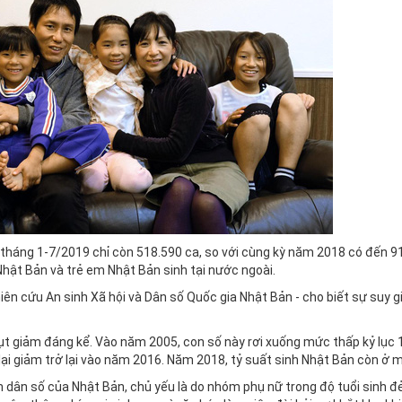
ừ tháng 1-7/2019 chỉ còn 518.590 ca, so với cùng kỳ năm 2018 có đến 9
Nhật Bản và trẻ em Nhật Bản sinh tại nước ngoài.
n cứu An sinh Xã hội và Dân số Quốc gia Nhật Bản - cho biết sự suy g
ụt giảm đáng kể. Vào năm 2005, con số này rơi xuống mức thấp kỷ lục 
ại giảm trở lại vào năm 2016. Năm 2018, tỷ suất sinh Nhật Bản còn ở m
dân số của Nhật Bản, chủ yếu là do nhóm phụ nữ trong độ tuổi sinh đ