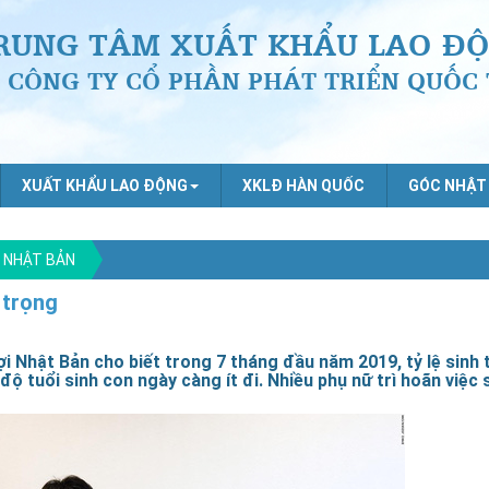
RUNG TÂM XUẤT KHẨU LAO ĐỘ
CÔNG TY CỔ PHẦN PHÁT TRIỂN QUỐC 
XUẤT KHẨU LAO ĐỘNG
XKLĐ HÀN QUỐC
GÓC NHẬT
I NHẬT BẢN
 trọng
i Nhật Bản cho biết trong 7 tháng đầu năm 2019, tỷ lệ sinh 
 tuổi sinh con ngày càng ít đi. Nhiều phụ nữ trì hoãn việc 