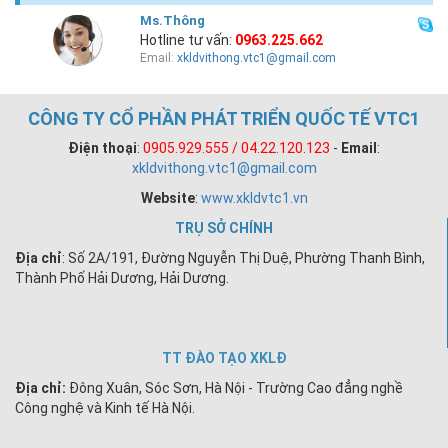
Ms.Thông
Hotline tư vấn:
0963.225.662
Email:
xkldvithong.vtc1@gmail.com
CÔNG TY CỔ PHẦN PHÁT TRIỂN QUỐC TẾ VTC1
Điện thoại
:
0905.929.555 / 04.22.120.123
-
Email
:
xkldvithong.vtc1@gmail.com
Website
:
www.xkldvtc1.vn
TRỤ SỞ CHÍNH
Địa chỉ
: Số 2A/191, Đường Nguyễn Thị Duệ, Phường Thanh Bình,
Thành Phố Hải Dương, Hải Dương.
TT ĐÀO TẠO XKLĐ
Địa chỉ:
Đông Xuân, Sóc Sơn, Hà Nội - Trường Cao đẳng nghề
Công nghệ và Kinh tế Hà Nội.