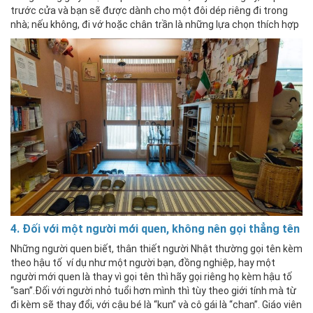
trước cửa và bạn sẽ được dành cho một đôi dép riêng đi trong
nhà; nếu không, đi vớ hoặc chân trần là những lựa chọn thích hợp
4. Đối với một người mới quen, không nên gọi thẳng tên
Những người quen biết, thân thiết người Nhật thường gọi tên kèm
theo hậu tố ví dụ như một người bạn, đồng nghiệp, hay một
người mới quen là thay vì gọi tên thì hãy gọi riêng họ kèm hậu tố
“san”.Đối với người nhỏ tuổi hơn mình thì tùy theo giới tính mà từ
đi kèm sẽ thay đổi, với cậu bé là “kun” và cô gái là “chan”. Giáo viên