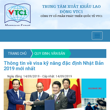
TRUNG TÂM XUẤT KHẨU LAO
ĐỘNG VTC1
CÔNG TY CỔ PHẦN PHÁT TRIỂN QUỐC TẾ VTC1
TRANG CHỦ
QUY ĐỊNH, VĂN BẢN
Thông tin về visa kỹ năng đặc định Nhật Bản
2019 mới nhất
-
Ngày đăng: 14/09/2019
Cập nhật: 14/09/2019