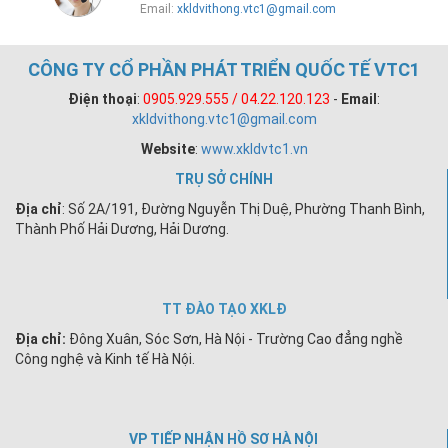
Email:
xkldvithong.vtc1@gmail.com
CÔNG TY CỔ PHẦN PHÁT TRIỂN QUỐC TẾ VTC1
Điện thoại
:
0905.929.555 / 04.22.120.123
-
Email
:
xkldvithong.vtc1@gmail.com
Website
:
www.xkldvtc1.vn
TRỤ SỞ CHÍNH
Địa chỉ
: Số 2A/191, Đường Nguyễn Thị Duệ, Phường Thanh Bình,
Thành Phố Hải Dương, Hải Dương.
TT ĐÀO TẠO XKLĐ
Địa chỉ:
Đông Xuân, Sóc Sơn, Hà Nội - Trường Cao đẳng nghề
Công nghệ và Kinh tế Hà Nội.
VP TIẾP NHẬN HỒ SƠ HÀ NỘI