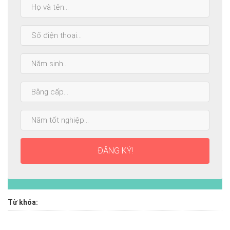
Họ
và
tên:
SĐT:
Năm
sinh:
Bằng
cấp
cao
Năm
nhất:
tốt
nghiệp:
ĐĂNG KÝ!
Từ khóa: