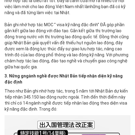
nhớ hợp tác là điều rất tốt. Đây là cảnh cửa mở ra nhiều cơ hội
việc làm mới cho lao động Việt Nam nhất lànhững bạn đã có kỹ
năng và đã từng làm việc tại Nhật.
Bản ghi nhớ hợp tác MOC ” visa kỹ năng đặc đinh” ĐÃ góp phần
gắn kết giữa lao động với đào tạo. Gắn kết giữa thị trường lao
động trong nước với thị trường lao động quốc tế. Đồng thời cũng
giúp Nhật Bản giải quyết vấn đề thiếu hụt nguồn lao động, đây
được xem là động lực thúc đẩy sự giao lưu hợp tác, nâng cao
trình độ của lao động phổ thông và lao đông kỹ năng. Với phương
châm hợp tác lao động, đào tạo nghề và chuyển giao công nghệ
giữa hai quốc gia.
3. Nững g​ngành nghề được Nhật Bản tiếp nhận diện kỹ năng
đặc định
Theo như Bản ghi nhớ hợp tác, trong 5 năm tới Nhật Bản dự kiến
tiếp nhận 345.150 lao động nước ngoài. Tính đến thời điểm này
thì chỉ có 14 ngành nghề được tiếp nhận lao động theo diện visa
kỹ năng đặc định. Trong đó: