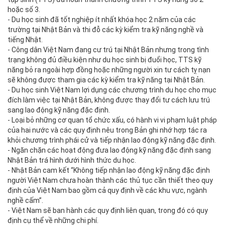
hoặc số 3.
- Du học sinh đã tốt nghiệp ít nhất khóa học 2 năm của các
trường tại Nhật Bản và thi đỗ các kỳ kiểm tra kỹ năng nghề và
tiếng Nhật.
- Công dân Việt Nam đang cư trú tại Nhật Bản nhưng trong tình
trạng không đủ điều kiện như du học sinh bị đuổi học, TTS kỹ
năng bỏ ra ngoài hợp đồng hoặc những người xin tư cách tỵ nạn
sẽ không được tham gia các kỳ kiểm tra kỹ năng tại Nhật Bản.
- Du học sinh Việt Nam lợi dụng các chương trình du học cho mục
đích làm việc tại Nhật Bản, không được thay đổi tư cách lưu trú
sang lao động kỹ năng đặc định.
- Loại bỏ những cơ quan tổ chức xấu, có hành vi vi phạm luật pháp
của hai nước và các quy định nêu trong Bản ghi nhớ hợp tác ra
khỏi chương trình phái cử và tiếp nhận lao động kỹ năng đặc định.
- Ngăn chặn các hoạt động đưa lao động kỹ năng đặc định sang
Nhật Bản trá hình dưới hình thức du học.
- Nhật Bản cam kết “Không tiếp nhận lao động kỹ năng đặc định
người Việt Nam chưa hoàn thành các thủ tục cần thiết theo quy
định của Việt Nam bao gồm cả quy định về các khu vực, ngành
nghề cấm”.
- Việt Nam sẽ ban hành các quy định liên quan, trong đó có quy
định cụ thể về những chi phí.