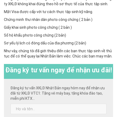
ty XKLĐ không khai đúng theo hồ sơ thực tế của thực tập sinh.
Mặt Visa được cấp với tư cách thực tập sinh kỹ năng.
Chứng minh thư nhân dân photo công chứng ( 2 bản )
Giấy khai sinh photo công chứng ( 2 bản )
Sổ hộ khẩu photo công chứng (2 bản)
Sơ yếu lý lịch có đóng dấu của địa phương (2 bản)
Như vậy, chúng tôi đã giới thiệu đến các bạn thực tập sinh về thủ
tục để có thể quay lại Nhật Bản làm việc. Chúc các bạn may mắn.
Đăng ký
tư vấn ngay để nhận ưu đãi!
Đăng ký tư vấn XKLĐ Nhật Bản ngay hôm nay để nhận ưu
đãi từ XKLĐ VTC1: Tặng vé máy bay, tặng khóa đào tạo,
miễn phí KTX...
Họ
và
tên: