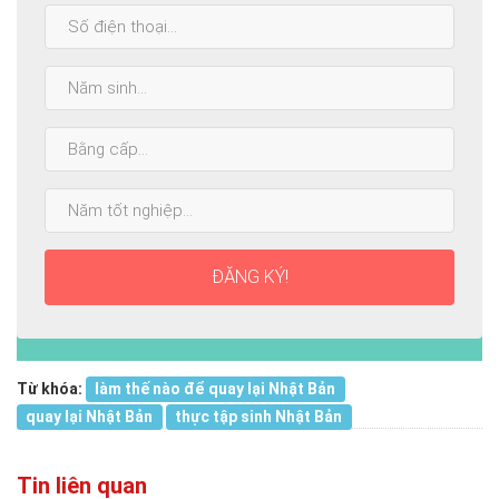
SĐT:
Năm
sinh:
Bằng
cấp
cao
Năm
nhất:
tốt
nghiệp:
ĐĂNG KÝ!
Từ khóa:
làm thế nào để quay lại Nhật Bản
quay lại Nhật Bản
thực tập sinh Nhật Bản
Tin liên quan