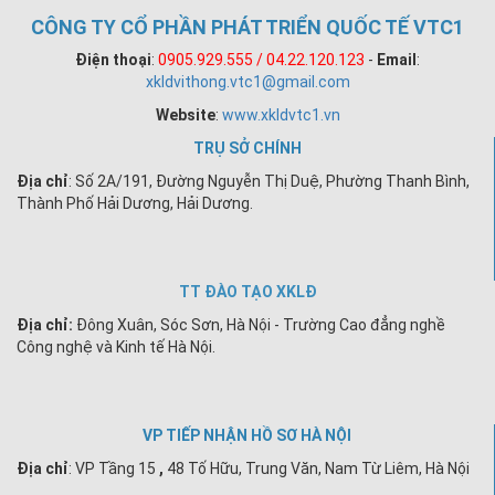
CÔNG TY CỔ PHẦN PHÁT TRIỂN QUỐC TẾ VTC1
Điện thoại
:
0905.929.555 / 04.22.120.123
-
Email
:
xkldvithong.vtc1@gmail.com
Website
:
www.xkldvtc1.vn
TRỤ SỞ CHÍNH
Địa chỉ
: Số 2A/191, Đường Nguyễn Thị Duệ, Phường Thanh Bình,
Thành Phố Hải Dương, Hải Dương.
TT ĐÀO TẠO XKLĐ
Địa chỉ:
Đông Xuân, Sóc Sơn, Hà Nội - Trường Cao đẳng nghề
Công nghệ và Kinh tế Hà Nội.
VP TIẾP NHẬN HỒ SƠ HÀ NỘI
Địa chỉ
:
VP Tầng 15
,
48 Tố Hữu, Trung Văn, Nam Từ Liêm, Hà Nội