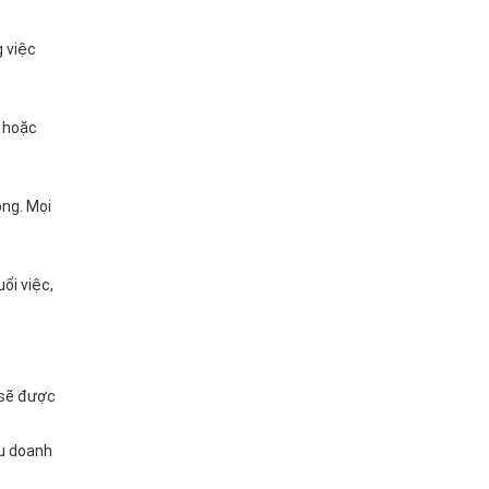
g việc
g hoặc
ng. Mọi
ổi việc,
 sẽ được
ếu doanh