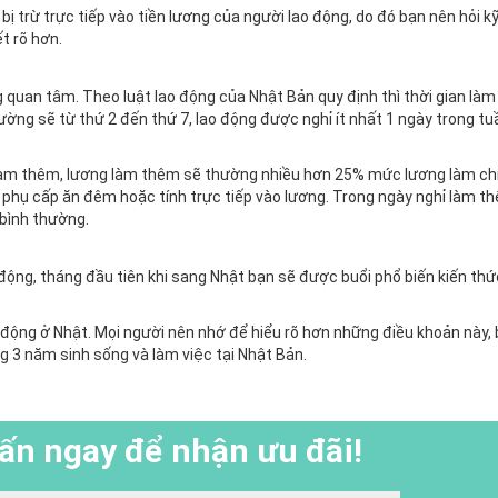
 trừ trực tiếp vào tiền lương của người lao động, do đó bạn nên hỏi kỹ
t rõ hơn.
 quan tâm. Theo luật lao động của Nhật Bản quy định thì thời gian làm
ờng sẽ từ thứ 2 đến thứ 7, lao động được nghỉ ít nhất 1 ngày trong tu
là làm thêm, lương làm thêm sẽ thường nhiều hơn 25% mức lương làm ch
hụ cấp ăn đêm hoặc tính trực tiếp vào lương. Trong ngày nghỉ làm th
bình thường.
 động, tháng đầu tiên khi sang Nhật bạn sẽ được buổi phổ biến kiến thứ
o động ở Nhật. Mọi người nên nhớ để hiểu rõ hơn những điều khoản này, 
g 3 năm sinh sống và làm việc tại Nhật Bản.
ấn ngay để nhận ưu đãi!