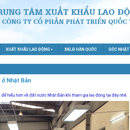
RUNG TÂM XUẤT KHẨU LAO ĐỘ
CÔNG TY CỔ PHẦN PHÁT TRIỂN QUỐC 
XUẤT KHẨU LAO ĐỘNG
XKLĐ HÀN QUỐC
GÓC NHẬT
g ở Nhật Bản
t để hiểu hơn về đất nước Nhật Bản khi tham gia lao động tại đây nhé.