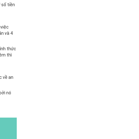
 số tiền
 việc
ần và 4
ính thức
êm thì
c về an
bởi nó