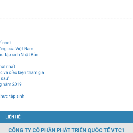
ế nào?
 năng của Việt Nam
ực tập sinh Nhật Bản
mới nhất
ục và điều kiện tham gia
 sau'
ong năm 2019
 thực tập sinh
LIÊN HỆ
CÔNG TY CỔ PHẦN PHÁT TRIỂN QUỐC TẾ VTC1