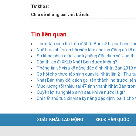
Từ khóa:
Chia sẻ những bài viết bổ ích:
Tin liên quan
Thực tập sinh bỏ trốn ở Nhật Bản sẽ bị phạt như th
Nhật tạo nhiều cơ hội việc làm cho lao động có kỹ
Sự khác nhau giữa visa kỹ năng đặc định và visa th
Cận thị có đi XKLĐ Nhật Bản được không?
Thông tin về visa kỹ năng đặc định Nhật Bản 2019 
Cơ hội cho thực tập sinh quay lại Nhật lần 2 - Thủ t
Nhật Bản thay đổi cách gọi tên thành 'họ trước, tên
Mức lương tối thiểu tại 47 tỉnh thành Nhật Bản tr
Quyền lợi tu nghiệp sinh sau khi về nước là gì?
Chi tiết thủ tục xin visa kỹ năng đặc định loại 1 cho
XUẤT KHẨU LAO ĐỘNG
XKLĐ HÀN QUỐC