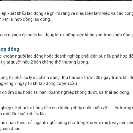
ệp xuất khẩu lao động sẽ ghi rõ ràng về điều kiện làm việc và các côn
 xét lại hợp đồng lao động.
oanh nghiệp ép buộc lao động làm những việc không có trong hợp đồn
 hợp đồng
 khoản người lao động hoặc doanh nghiệp phải đền bù nếu phá hợp đồ
t giải quyết nếu 2 bên không thể thương lượng.
g thì phải có lý do chính đáng, thứ hai báo trước 30 ngày trước khi đu
ong vòng 7 ngày từ khi lao động có yêu cầu.
nh do ốm đau hoặc tai nạn, doanh nghiệp không được sa thải lao động.
nghiệp sẽ phải trả bằng tiền chứ không chấp nhận hiện vật. Tiền lương
ả một lần hoặc nhiều lần.
khác nhau theo mỗi ngành nghề cũng như từng khu vực một, vậy nên n
nghiệp đoàn.