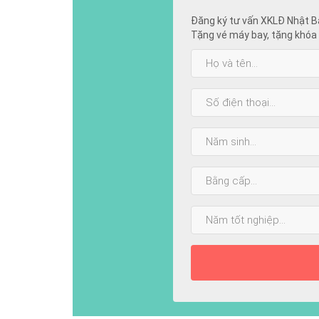
Đăng ký tư vấn XKLĐ Nhật B
Tặng vé máy bay, tặng khóa 
Họ
và
tên:
SĐT:
Năm
sinh:
Bằng
cấp
cao
Năm
nhất:
tốt
nghiệp: