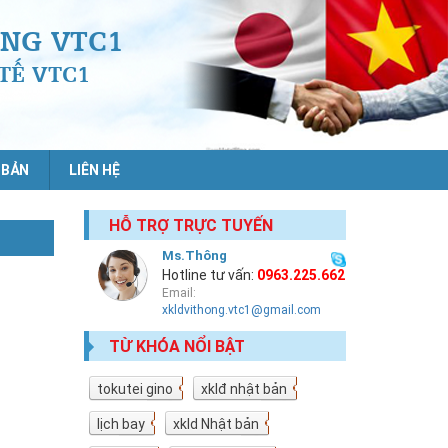
NG VTC1
TẾ VTC1
 BẢN
LIÊN HỆ
HỖ TRỢ TRỰC TUYẾN
Ms.Thông
Hotline tư vấn:
0963.225.662
Email:
xkldvithong.vtc1@gmail.com
TỪ KHÓA NỔI BẬT
tokutei gino
19
xklđ nhật bản
18
lịch bay
10
xkld Nhật bản
9