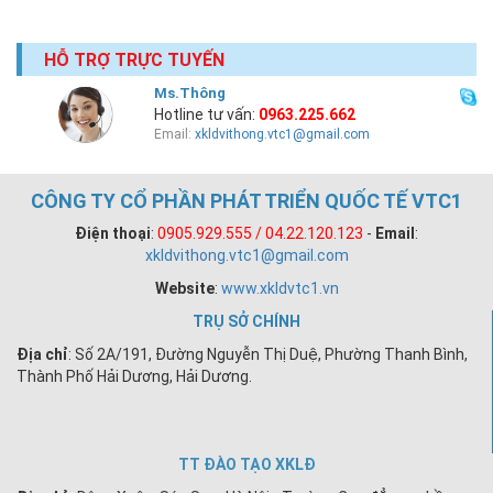
HỖ TRỢ TRỰC TUYẾN
Ms.Thông
Hotline tư vấn:
0963.225.662
Email:
xkldvithong.vtc1@gmail.com
CÔNG TY CỔ PHẦN PHÁT TRIỂN QUỐC TẾ VTC1
Điện thoại
:
0905.929.555 / 04.22.120.123
-
Email
:
xkldvithong.vtc1@gmail.com
Website
:
www.xkldvtc1.vn
TRỤ SỞ CHÍNH
Địa chỉ
: Số 2A/191, Đường Nguyễn Thị Duệ, Phường Thanh Bình,
Thành Phố Hải Dương, Hải Dương.
TT ĐÀO TẠO XKLĐ