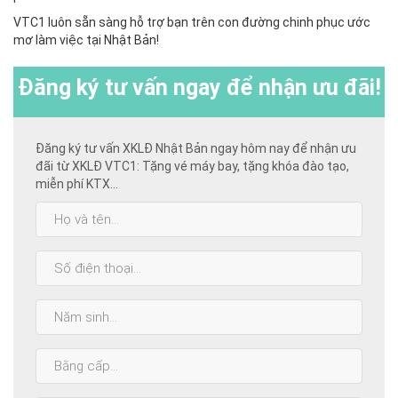
VTC1 luôn sẵn sàng hỗ trợ bạn trên con đường chinh phục ước
mơ làm việc tại Nhật Bản!
Đăng ký
tư vấn ngay để nhận ưu đãi!
Đăng ký tư vấn XKLĐ Nhật Bản ngay hôm nay để nhận ưu
đãi từ XKLĐ VTC1: Tặng vé máy bay, tặng khóa đào tạo,
miễn phí KTX...
Họ
và
tên:
SĐT:
Năm
sinh:
Bằng
cấp
cao