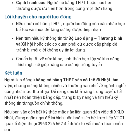
Cạnh tranh cao
: Người có bằng THPT hoặc cao hơn
thường được ưu tiên hơn trong cùng một đơn hàng.
Lời khuyên cho người lao động
Nếu chưa có bằng THPT, người lao động nên cân nhắc học
bổ túc văn hóa để tăng cơ hội được tiếp nhận.
Nên tìm hiểu kỹ thông tin từ
Bộ Lao động – Thương binh
và Xã hội
hoặc các cơ quan phái cử được cấp phép để
tránh bị môi giới không uy tín lợi dụng.
Chuẩn bị tốt về sức khỏe, tinh thần học tập và khả năng
thích nghi sẽ giúp nâng cao cơ hội trúng tuyển.
Kết luận
Người lao động
không có bằng THPT vẫn có thể đi Nhật làm
việc
, nhưng cơ hội không nhiều và thường hạn chế về ngành nghề
cũng như mức thu nhập. Để nâng cao khả năng trúng tuyển, tốt
nhất nên hoàn thiện bằng cấp, trang bị kỹ năng và tìm hiểu kỹ
thông tin từ nguồn chính thống.
Nếu bạn vẫn còn bất kỳ thắc mắc nào liên quan đến việc đi XKLĐ
Nhật, đừng ngần ngại để lại bình luận hoặc liên hệ trực tiếp VTC1
qua số điện thoại 0963 225 662 để được tư vấn hoàn toàn miễn
phí.