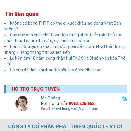
Tin liên quan
Không có bằng THPT có thể đi xuất khẩu lao động Nhật Bản
không?
Các nhà sản xuất Nhật Bản tập trung phát triển robot hỗ trợ
phẫu thuật nhằm đáp ứng sự thiếu hụt bác sĩ
Hơn 2,15 triệu du khách nước ngoài đến thăm Nhật Bản trong
tháng 8, tăng tháng thứ ba liên tiếp
Lễ kỷ niệm 10 năm công nhận Núi Phú Sĩ là Di sản Văn hóa Thế
giới
Có cần đổi tiền khi đi xuất khẩu lao động Nhật Bản
HỖ TRỢ TRỰC TUYẾN
Ms.Thông
Hotline tư vấn:
0963.225.662
Email:
xkldvithong.vtc1@gmail.com
CÔNG TY CỔ PHẦN PHÁT TRIỂN QUỐC TẾ VTC1