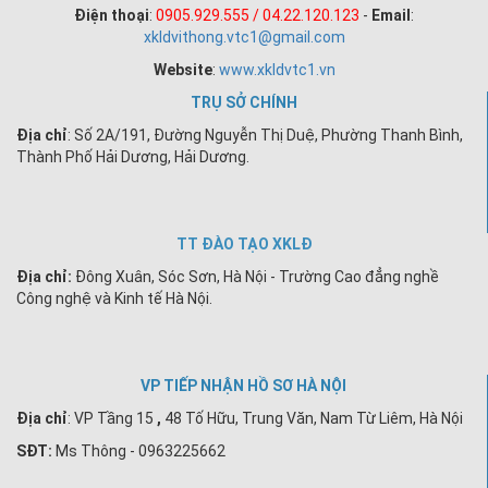
Điện thoại
:
0905.929.555 / 04.22.120.123
-
Email
:
xkldvithong.vtc1@gmail.com
Website
:
www.xkldvtc1.vn
TRỤ SỞ CHÍNH
Địa chỉ
: Số 2A/191, Đường Nguyễn Thị Duệ, Phường Thanh Bình,
Thành Phố Hải Dương, Hải Dương.
TT ĐÀO TẠO XKLĐ
Địa chỉ:
Đông Xuân, Sóc Sơn, Hà Nội - Trường Cao đẳng nghề
Công nghệ và Kinh tế Hà Nội.
VP TIẾP NHẬN HỒ SƠ HÀ NỘI
Địa chỉ
:
VP Tầng 15
,
48 Tố Hữu, Trung Văn, Nam Từ Liêm, Hà Nội
SĐT:
Ms Thông - 0963225662