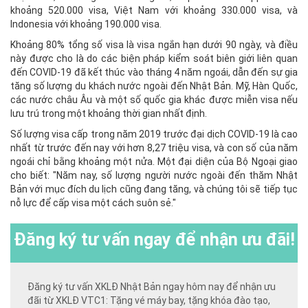
khoảng 520.000 visa, Việt Nam với khoảng 330.000 visa, và
Indonesia với khoảng 190.000 visa.
Khoảng 80% tổng số visa là visa ngắn hạn dưới 90 ngày, và điều
này được cho là do các biện pháp kiểm soát biên giới liên quan
đến COVID-19 đã kết thúc vào tháng 4 năm ngoái, dẫn đến sự gia
tăng số lượng du khách nước ngoài đến Nhật Bản. Mỹ, Hàn Quốc,
các nước châu Âu và một số quốc gia khác được miễn visa nếu
lưu trú trong một khoảng thời gian nhất định.
Số lượng visa cấp trong năm 2019 trước đại dịch COVID-19 là cao
nhất từ trước đến nay với hơn 8,27 triệu visa, và con số của năm
ngoái chỉ bằng khoảng một nửa. Một đại diện của Bộ Ngoại giao
cho biết: "Năm nay, số lượng người nước ngoài đến thăm Nhật
Bản với mục đích du lịch cũng đang tăng, và chúng tôi sẽ tiếp tục
nỗ lực để cấp visa một cách suôn sẻ."
Đăng ký
tư vấn ngay để nhận ưu đãi!
Đăng ký tư vấn XKLĐ Nhật Bản ngay hôm nay để nhận ưu
đãi từ XKLĐ VTC1: Tặng vé máy bay, tặng khóa đào tạo,