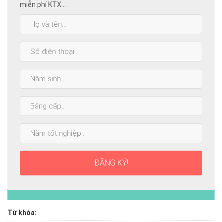
miễn phí KTX...
Họ
và
tên:
SĐT:
Năm
sinh:
Bằng
cấp
cao
Năm
nhất:
tốt
nghiệp:
ĐĂNG KÝ!
Từ khóa: