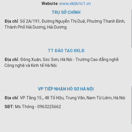
Website
:
www.xkldvtc1.vn
TRỤ SỞ CHÍNH
Địa chỉ
: Số 2A/191, Đường Nguyễn Thị Duệ, Phường Thanh Bình,
Thành Phố Hải Dương, Hải Dương.
TT ĐÀO TẠO XKLĐ
Địa chỉ:
Đông Xuân, Sóc Sơn, Hà Nội - Trường Cao đẳng nghề
Công nghệ và Kinh tế Hà Nội.
VP TIẾP NHẬN HỒ SƠ HÀ NỘI
Địa chỉ
:
VP Tầng 15
,
48 Tố Hữu, Trung Văn, Nam Từ Liêm, Hà Nội
SĐT:
Ms Thông - 0963225662