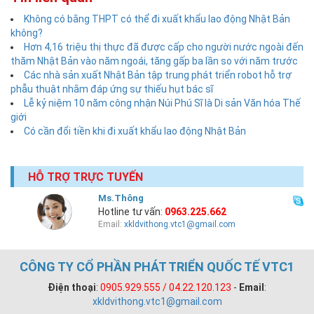
Không có bằng THPT có thể đi xuất khẩu lao động Nhật Bản
không?
Hơn 4,16 triệu thị thực đã được cấp cho người nước ngoài đến
thăm Nhật Bản vào năm ngoái, tăng gấp ba lần so với năm trước
Các nhà sản xuất Nhật Bản tập trung phát triển robot hỗ trợ
phẫu thuật nhằm đáp ứng sự thiếu hụt bác sĩ
Lễ kỷ niệm 10 năm công nhận Núi Phú Sĩ là Di sản Văn hóa Thế
giới
Có cần đổi tiền khi đi xuất khẩu lao động Nhật Bản
HỖ TRỢ TRỰC TUYẾN
Ms.Thông
Hotline tư vấn:
0963.225.662
Email:
xkldvithong.vtc1@gmail.com
CÔNG TY CỔ PHẦN PHÁT TRIỂN QUỐC TẾ VTC1
Điện thoại
:
0905.929.555 / 04.22.120.123
-
Email
:
xkldvithong.vtc1@gmail.com