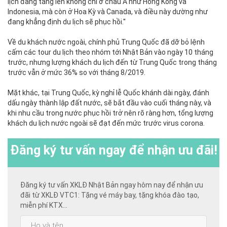
lịch đang tăng lên không chỉ ở châu Á như Hồng Kông và
Indonesia, mà còn ở Hoa Kỳ và Canada, và điều này dường như
đang khẳng định du lịch sẽ phục hồi.''
Về du khách nước ngoài, chính phủ Trung Quốc đã dỡ bỏ lệnh
cấm các tour du lịch theo nhóm tới Nhật Bản vào ngày 10 tháng
trước, nhưng lượng khách du lịch đến từ Trung Quốc trong tháng
trước vẫn ở mức 36% so với tháng 8/2019.
Mặt khác, tại Trung Quốc, kỳ nghỉ lễ Quốc khánh dài ngày, đánh
dấu ngày thành lập đất nước, sẽ bắt đầu vào cuối tháng này, và
khi nhu cầu trong nước phục hồi trở nên rõ ràng hơn, tổng lượng
khách du lịch nước ngoài sẽ đạt đến mức trước virus corona.
Đăng ký
tư vấn ngay để nhận ưu đãi!
Đăng ký tư vấn XKLĐ Nhật Bản ngay hôm nay để nhận ưu
đãi từ XKLĐ VTC1: Tặng vé máy bay, tặng khóa đào tạo,
miễn phí KTX...
Họ