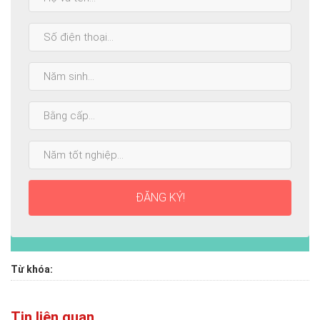
và
tên:
SĐT:
Năm
sinh:
Bằng
cấp
cao
Năm
nhất:
tốt
nghiệp:
ĐĂNG KÝ!
Từ khóa:
Tin liên quan