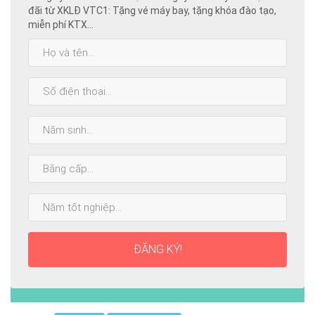
đãi từ XKLĐ VTC1: Tặng vé máy bay, tặng khóa đào tạo,
miễn phí KTX...
Họ
và
tên:
SĐT:
Năm
sinh:
Bằng
cấp
cao
Năm
nhất:
tốt
nghiệp:
ĐĂNG KÝ!