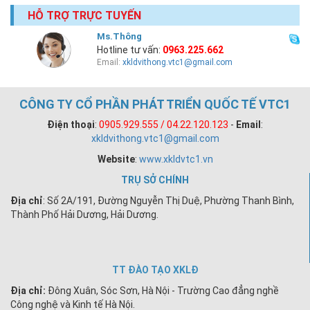
HỖ TRỢ TRỰC TUYẾN
Ms.Thông
Hotline tư vấn:
0963.225.662
Email:
xkldvithong.vtc1@gmail.com
CÔNG TY CỔ PHẦN PHÁT TRIỂN QUỐC TẾ VTC1
Điện thoại
:
0905.929.555 / 04.22.120.123
-
Email
:
xkldvithong.vtc1@gmail.com
Website
:
www.xkldvtc1.vn
TRỤ SỞ CHÍNH
Địa chỉ
: Số 2A/191, Đường Nguyễn Thị Duệ, Phường Thanh Bình,
Thành Phố Hải Dương, Hải Dương.
TT ĐÀO TẠO XKLĐ
Địa chỉ:
Đông Xuân, Sóc Sơn, Hà Nội - Trường Cao đẳng nghề
Công nghệ và Kinh tế Hà Nội.