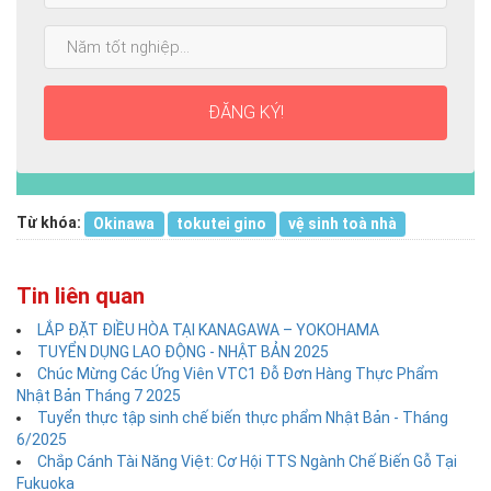
cao
Năm
nhất:
tốt
nghiệp:
ĐĂNG KÝ!
Từ khóa:
Okinawa
tokutei gino
vệ sinh toà nhà
Tin liên quan
LẮP ĐẶT ĐIỀU HÒA TẠI KANAGAWA – YOKOHAMA
TUYỂN DỤNG LAO ĐỘNG - NHẬT BẢN 2025
Chúc Mừng Các Ứng Viên VTC1 Đỗ Đơn Hàng Thực Phẩm
Nhật Bản Tháng 7 2025
Tuyển thực tập sinh chế biến thực phẩm Nhật Bản - Tháng
6/2025
Chắp Cánh Tài Năng Việt: Cơ Hội TTS Ngành Chế Biến Gỗ Tại
Fukuoka