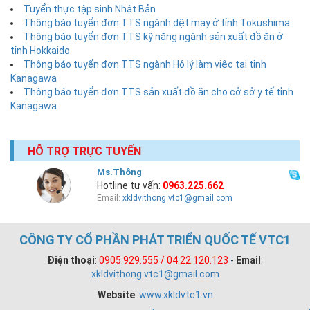
Tuyển thực tập sinh Nhật Bản
Thông báo tuyển đơn TTS ngành dệt may ở tỉnh Tokushima
Thông báo tuyển đơn TTS kỹ năng ngành sản xuất đồ ăn ở
tỉnh Hokkaido
Thông báo tuyển đơn TTS ngành Hộ lý làm việc tại tỉnh
Kanagawa
Thông báo tuyển đơn TTS sản xuất đồ ăn cho cở sở y tế tỉnh
Kanagawa
HỖ TRỢ TRỰC TUYẾN
Ms.Thông
Hotline tư vấn:
0963.225.662
Email:
xkldvithong.vtc1@gmail.com
CÔNG TY CỔ PHẦN PHÁT TRIỂN QUỐC TẾ VTC1
Điện thoại
:
0905.929.555 / 04.22.120.123
-
Email
:
xkldvithong.vtc1@gmail.com
Website
:
www.xkldvtc1.vn