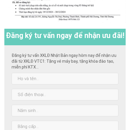
Đăng ký
tư vấn ngay để nhận ưu đãi!
Đăng ký tư vấn XKLĐ Nhật Bản ngay hôm nay để nhận ưu
đãi từ XKLĐ VTC1: Tặng vé máy bay, tặng khóa đào tạo,
miễn phí KTX...
Họ
và
tên:
SĐT:
Năm
sinh:
Bằng
cấp