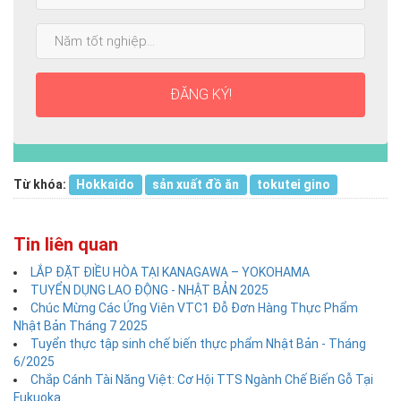
cấp
cao
Năm
nhất:
tốt
nghiệp:
ĐĂNG KÝ!
Từ khóa:
Hokkaido
sản xuất đồ ăn
tokutei gino
Tin liên quan
LẮP ĐẶT ĐIỀU HÒA TẠI KANAGAWA – YOKOHAMA
TUYỂN DỤNG LAO ĐỘNG - NHẬT BẢN 2025
Chúc Mừng Các Ứng Viên VTC1 Đỗ Đơn Hàng Thực Phẩm
Nhật Bản Tháng 7 2025
Tuyển thực tập sinh chế biến thực phẩm Nhật Bản - Tháng
6/2025
Chắp Cánh Tài Năng Việt: Cơ Hội TTS Ngành Chế Biến Gỗ Tại
Fukuoka