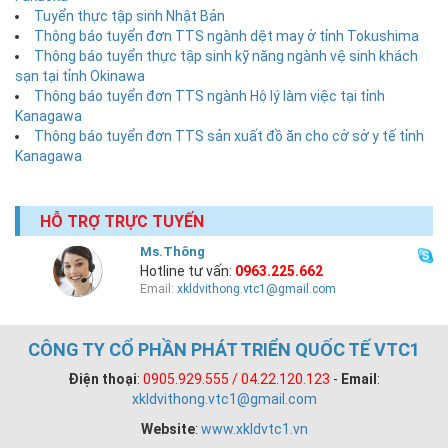
Tuyển thực tập sinh Nhật Bản
Thông báo tuyển đơn TTS ngành dệt may ở tỉnh Tokushima
Thông báo tuyển thực tập sinh kỹ năng ngành vệ sinh khách
sạn tại tỉnh Okinawa
Thông báo tuyển đơn TTS ngành Hộ lý làm việc tại tỉnh
Kanagawa
Thông báo tuyển đơn TTS sản xuất đồ ăn cho cở sở y tế tỉnh
Kanagawa
HỖ TRỢ TRỰC TUYẾN
Ms.Thông
Hotline tư vấn:
0963.225.662
Email:
xkldvithong.vtc1@gmail.com
CÔNG TY CỔ PHẦN PHÁT TRIỂN QUỐC TẾ VTC1
Điện thoại
:
0905.929.555 / 04.22.120.123
-
Email
:
xkldvithong.vtc1@gmail.com
Website
:
www.xkldvtc1.vn