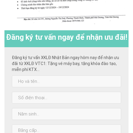
Đăng ký
tư vấn ngay để nhận ưu đãi!
Đăng ký tư vấn XKLĐ Nhật Bản ngay hôm nay để nhận ưu
đãi từ XKLĐ VTC1: Tặng vé máy bay, tặng khóa đào tạo,
miễn phí KTX...
Họ
và
tên:
SĐT:
Năm
sinh:
Bằng