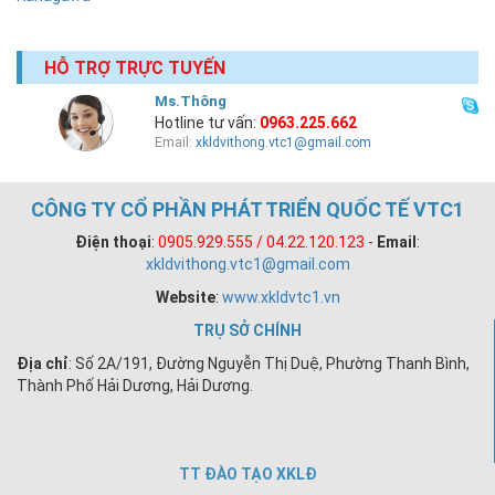
HỖ TRỢ TRỰC TUYẾN
Ms.Thông
Hotline tư vấn:
0963.225.662
Email:
xkldvithong.vtc1@gmail.com
CÔNG TY CỔ PHẦN PHÁT TRIỂN QUỐC TẾ VTC1
Điện thoại
:
0905.929.555 / 04.22.120.123
-
Email
:
xkldvithong.vtc1@gmail.com
Website
:
www.xkldvtc1.vn
TRỤ SỞ CHÍNH
Địa chỉ
: Số 2A/191, Đường Nguyễn Thị Duệ, Phường Thanh Bình,
Thành Phố Hải Dương, Hải Dương.
TT ĐÀO TẠO XKLĐ