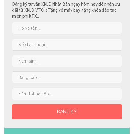
Đăng ký tư vấn XKLĐ Nhật Bản ngay hôm nay để nhận ưu
đãi từ XKLĐ VTC1: Tặng vé máy bay, tặng khóa đào tạo,
miễn phí KTX...
Họ
và
tên:
SĐT:
Năm
sinh:
Bằng
cấp
cao
Năm
nhất:
tốt
nghiệp:
ĐĂNG KÝ!