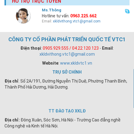
HỖ TRỢ TRỰC TUYẾN
Ms.Thông
Hotline tư vấn:
0963.225.662
Email:
xkldvithong.vtc1@gmail.com
CÔNG TY CỔ PHẦN PHÁT TRIỂN QUỐC TẾ VTC1
Điện thoại
:
0905.929.555 / 04.22.120.123
-
Email
:
xkldvithong.vtc1@gmail.com
Website
:
www.xkldvtc1.vn
TRỤ SỞ CHÍNH
Địa chỉ
: Số 2A/191, Đường Nguyễn Thị Duệ, Phường Thanh Bình,
Thành Phố Hải Dương, Hải Dương.
TT ĐÀO TẠO XKLĐ
Địa chỉ:
Đông Xuân, Sóc Sơn, Hà Nội - Trường Cao đẳng nghề
Công nghệ và Kinh tế Hà Nội.