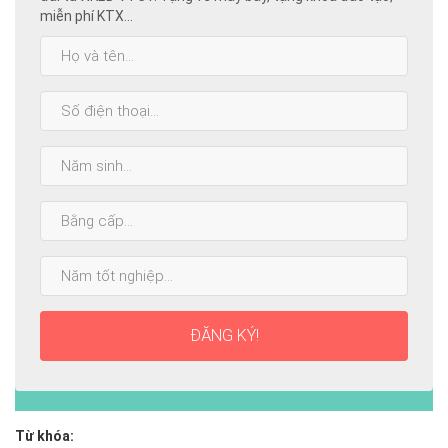
miễn phí KTX...
Họ
và
tên:
SĐT:
Năm
sinh:
Bằng
cấp
cao
Năm
nhất:
tốt
nghiệp:
ĐĂNG KÝ!
Từ khóa: