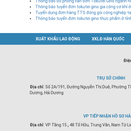
Thông báo đỗ phỏng vấn đơn Tokutei Gino ngành 
Thông báo tuyển đơn tokutei gino gia công cơ khí ở
Tuyển dụng đơn hàng TTS đóng gói công nghiệp tại
Thông báo tuyển đơn tokutei gino thực phẩm ở tỉn
XUẤT KHẨU LAO ĐỘNG
XKLĐ HÀN QUỐC
Điệ
TRỤ SỞ CHÍNH
Địa chỉ
: Số 2A/191, Đường Nguyễn Thị Duệ, Phường T
Dương, Hải Dương.
VP TIẾP NHẬN HỒ SƠ HÀ
Địa chỉ
:
VP Tầng 15
,
48 Tố Hữu, Trung Văn, Nam Từ Li