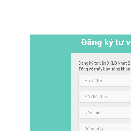
Đăng ký
tư v
Đăng ký tư vấn XKLĐ Nhật B
Tặng vé máy bay, tặng khóa 
Họ
và
tên:
SĐT:
Năm
sinh:
Bằng