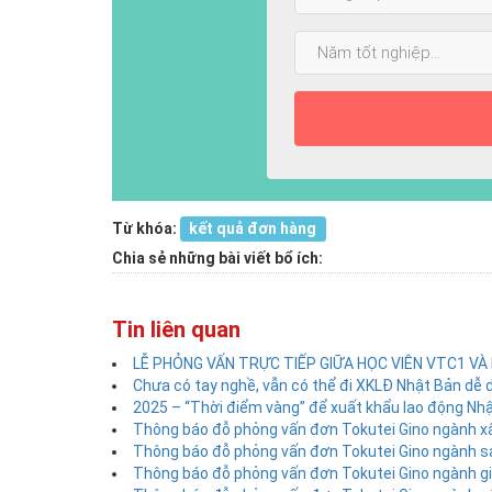
cấp
cao
Năm
nhất:
tốt
nghiệp:
Từ khóa:
kết quả đơn hàng
Chia sẻ những bài viết bổ ích:
Tin liên quan
LỄ PHỎNG VẤN TRỰC TIẾP GIỮA HỌC VIÊN VTC1 VÀ
Chưa có tay nghề, vẫn có thể đi XKLĐ Nhật Bản dễ 
2025 – “Thời điểm vàng” để xuất khẩu lao động Nhật
Thông báo đỗ phỏng vấn đơn Tokutei Gino ngành 
Thông báo đỗ phỏng vấn đơn Tokutei Gino ngành 
Thông báo đỗ phỏng vấn đơn Tokutei Gino ngành gi