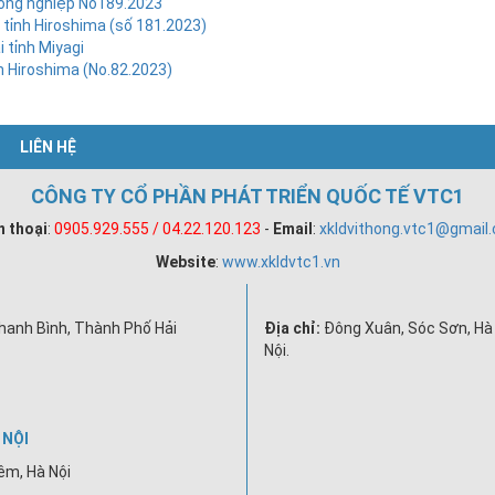
nông nghiệp No189.2023
 tỉnh Hiroshima (số 181.2023)
 tỉnh Miyagi
h Hiroshima (No.82.2023)
LIÊN HỆ
CÔNG TY CỔ PHẦN PHÁT TRIỂN QUỐC TẾ VTC1
n thoại
:
0905.929.555 / 04.22.120.123
-
Email
:
xkldvithong.vtc1@gmail
Website
:
www.xkldvtc1.vn
hanh Bình, Thành Phố Hải
Địa chỉ:
Đông Xuân, Sóc Sơn, Hà 
Nội.
 NỘI
êm, Hà Nội