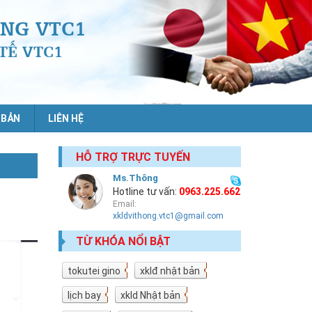
NG VTC1
TẾ VTC1
 BẢN
LIÊN HỆ
HỖ TRỢ TRỰC TUYẾN
Ms.Thông
Hotline tư vấn:
0963.225.662
Email:
xkldvithong.vtc1@gmail.com
TỪ KHÓA NỔI BẬT
tokutei gino
19
xklđ nhật bản
18
lịch bay
10
xkld Nhật bản
9