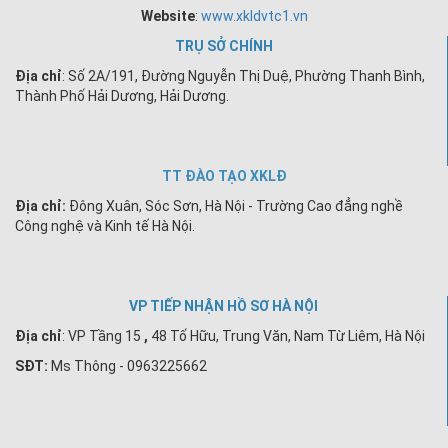
Website
:
www.xkldvtc1.vn
TRỤ SỞ CHÍNH
Địa chỉ
: Số 2A/191, Đường Nguyễn Thị Duệ, Phường Thanh Bình,
Thành Phố Hải Dương, Hải Dương.
TT ĐÀO TẠO XKLĐ
Địa chỉ:
Đông Xuân, Sóc Sơn, Hà Nội - Trường Cao đẳng nghề
Công nghệ và Kinh tế Hà Nội.
VP TIẾP NHẬN HỒ SƠ HÀ NỘI
Địa chỉ
:
VP Tầng 15
,
48 Tố Hữu, Trung Văn, Nam Từ Liêm, Hà Nội
SĐT:
Ms Thông - 0963225662