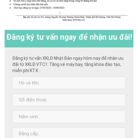
Đăng ký
tư vấn ngay để nhận ưu đãi!
Đăng ký tư vấn XKLĐ Nhật Bản ngay hôm nay để nhận ưu
đãi từ XKLĐ VTC1: Tặng vé máy bay, tặng khóa đào tạo,
miễn phí KTX...
Họ
và
tên:
SĐT:
Năm
sinh:
Bằng
cấp