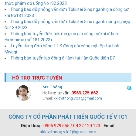
thực phẩm đồ uống No182.2023
Thông báo đỗ phỏng vấn đơn Tokutei Gino ngành gia công cơ
khí No181.2023
Thông báo đỗ phỏng vấn đơn Tokutei Gino ngành nông nghiệp
No189.2023
Thông báo tuyển đơn tokutei gino gia công cơ khí ở tỉnh
Hiroshima (số 181.2023)
Tuyển dụng đơn hàng TTS đóng gói công nghiệp tại tỉnh
Miyagi
Thông báo tuyển lao động đi làm tại Hàn Quốc diện E7
HỖ TRỢ TRỰC TUYẾN
Ms.Thông
Hotline tư vấn:
0963.225.662
Email:
xkldvithong.vtc1@gmail.com
CÔNG TY CỔ PHẦN PHÁT TRIỂN QUỐC TẾ VTC1
Điện thoại
:
0905.929.555 / 04.22.120.123
-
Email
:
xkldvithong.vtc1@gmail.com