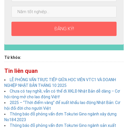
cao
Năm
nhất:
tốt
nghiệp:
ĐĂNG KÝ!
Từ khóa:
Tin liên quan
LỄ PHỎNG VẤN TRỰC TIẾP GIỮA HỌC VIÊN VTC1 VÀ DOANH
NGHIỆP NHẬT BẢN THÁNG 10 2025
Chưa có tay nghề, vẫn có thể đi XKLĐ Nhật Bản dễ dàng – Cơ
hội rộng mở cho lao động Việt!
2025 – “Thời điểm vàng” để xuất khẩu lao động Nhật Bản: Cơ
hội đổi đời cho người Việt
Thông báo đỗ phỏng vấn đơn Tokutei Gino ngành xây dựng
No184.2023
Thông báo đỗ phỏng vấn đơn Tokutei Gino ngành sản xuất