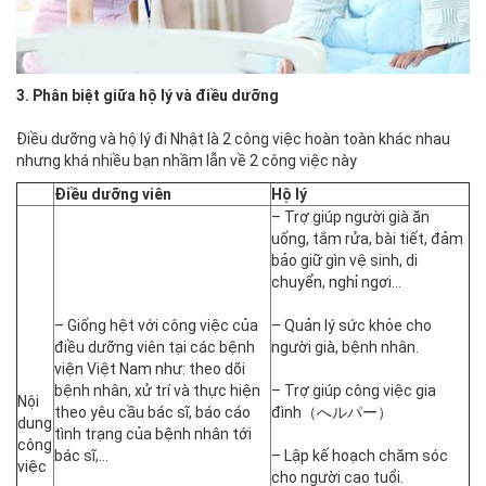
3. Phân biệt giữa hộ lý và điều dưỡng
Điều dưỡng và hộ lý đi Nhật là 2 công việc hoàn toàn khác nhau
nhưng khá nhiều bạn nhầm lẫn về 2 công việc này
Điều dưỡng viên
Hộ lý
– Trợ giúp người già ăn
uống, tắm rửa, bài tiết, đảm
bảo giữ gìn vệ sinh, di
chuyển, nghỉ ngơi…
– Giống hệt với công việc của
– Quản lý sức khỏe cho
điều dưỡng viên tại các bệnh
người già, bệnh nhân.
viện Việt Nam như: theo dõi
bệnh nhân, xử trí và thực hiện
– Trợ giúp công việc gia
Nội
theo yêu cầu bác sĩ, báo cáo
đình（へルパー）
dung
tình trạng của bệnh nhân tới
công
bác sĩ,…
– Lập kế hoạch chăm sóc
việc
cho người cao tuổi.