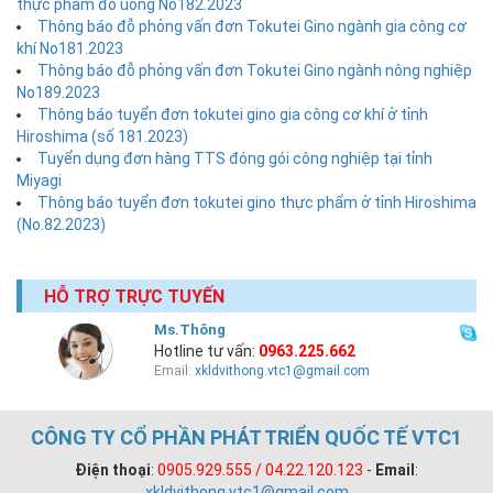
thực phẩm đồ uống No182.2023
Thông báo đỗ phỏng vấn đơn Tokutei Gino ngành gia công cơ
khí No181.2023
Thông báo đỗ phỏng vấn đơn Tokutei Gino ngành nông nghiệp
No189.2023
Thông báo tuyển đơn tokutei gino gia công cơ khí ở tỉnh
Hiroshima (số 181.2023)
Tuyển dụng đơn hàng TTS đóng gói công nghiệp tại tỉnh
Miyagi
Thông báo tuyển đơn tokutei gino thực phẩm ở tỉnh Hiroshima
(No.82.2023)
HỖ TRỢ TRỰC TUYẾN
Ms.Thông
Hotline tư vấn:
0963.225.662
Email:
xkldvithong.vtc1@gmail.com
CÔNG TY CỔ PHẦN PHÁT TRIỂN QUỐC TẾ VTC1
Điện thoại
:
0905.929.555 / 04.22.120.123
-
Email
:
xkldvithong.vtc1@gmail.com