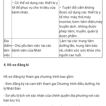
– Có thể sử dụng các thiết bị y
tế để phục vụ cho trị liệu của
– Tuyệt đối cấm không
bệnh nhân…
được sử dụng các thiết bị y
tế như: máy thở,máy
moniter, bơm tiêm điện,máy
truyền dịch…không được
phép tiêm, truyền, quản lý
dược phẩm…
Địa
Làm tại các trung tâm
điểm
– Chủ yếu làm việc tại các
dưỡng lão, trung tâm bảo
làm
bệnh viện của Nhật
vệ, chăm sóc sức khỏe cho
việc
người cao tuổi.
4. Hồ sơ đăng kí
Hồ sơ đăng ký tham gia chương trình bao gồm:
- Đơn đăng ký và cam kết tham gia Chương trình điều dưỡng, hộ
lý Nhật Bản.
- Sơ yếu lý lịch với xác nhận của chính quyền địa phương nơi các
bạn lưu trú.