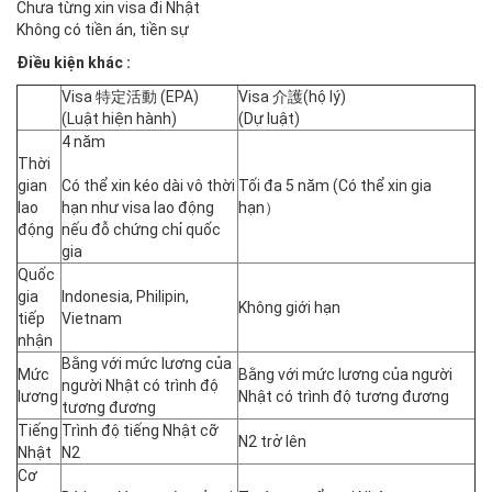
Chưa từng xin visa đi Nhật
Không có tiền án, tiền sự
Điều kiện khác :
Visa 特定活動 (EPA)
Visa 介護(hộ lý)
(Luật hiện hành)
(Dự luật)
4 năm
Thời
gian
Có thể xin kéo dài vô thời
Tối đa 5 năm (Có thể xin gia
lao
hạn như visa lao động
hạn）
động
nếu đỗ chứng chỉ quốc
gia
Quốc
gia
Indonesia, Philipin,
Không giới hạn
tiếp
Vietnam
nhận
Bằng với mức lương của
Mức
Bằng với mức lương của người
người Nhật có trình độ
lương
Nhật có trình độ tương đương
tương đương
Tiếng
Trình độ tiếng Nhật cỡ
N2 trở lên
Nhật
N2
Cơ