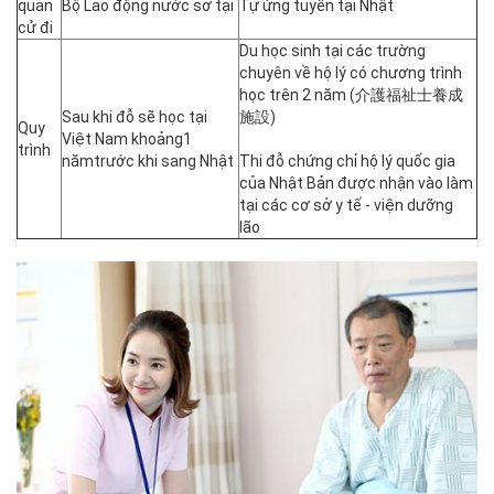
quan
Bộ Lao động nước sở tại
Tự ứng tuyển tại Nhật
cử đi
Du học sinh tại các trường
chuyên về hộ lý có chương trình
học trên 2 năm (介護福祉士養成
Sau khi đỗ sẽ học tại
施設)
Quy
Việt Nam khoảng1
trình
nămtrước khi sang Nhật
Thi đỗ chứng chỉ hộ lý quốc gia
của Nhật Bản được nhận vào làm
tại các cơ sở y tế - viện dưỡng
lão