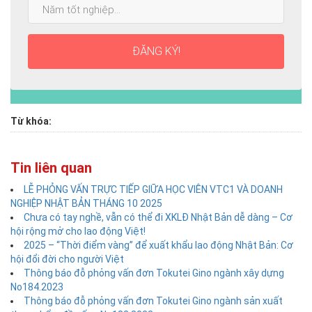
Năm
nhất:
tốt
nghiệp:
ĐĂNG KÝ!
Từ khóa:
Tin liên quan
LỄ PHỎNG VẤN TRỰC TIẾP GIỮA HỌC VIÊN VTC1 VÀ DOANH
NGHIỆP NHẬT BẢN THÁNG 10 2025
Chưa có tay nghề, vẫn có thể đi XKLĐ Nhật Bản dễ dàng – Cơ
hội rộng mở cho lao động Việt!
2025 – “Thời điểm vàng” để xuất khẩu lao động Nhật Bản: Cơ
hội đổi đời cho người Việt
Thông báo đỗ phỏng vấn đơn Tokutei Gino ngành xây dựng
No184.2023
Thông báo đỗ phỏng vấn đơn Tokutei Gino ngành sản xuất