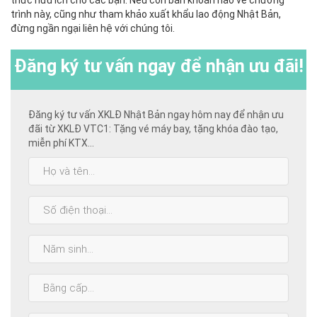
trình này, cũng như tham khảo xuất khẩu lao động Nhật Bản,
đừng ngần ngại liên hệ với chúng tôi.
Đăng ký
tư vấn ngay để nhận ưu đãi!
Đăng ký tư vấn XKLĐ Nhật Bản ngay hôm nay để nhận ưu
đãi từ XKLĐ VTC1: Tặng vé máy bay, tặng khóa đào tạo,
miễn phí KTX...
Họ
và
tên:
SĐT:
Năm
sinh:
Bằng
cấp
cao