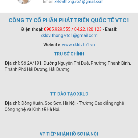
Email:
xkldvithong.vtc1@gmail.com
CÔNG TY CỔ PHẦN PHÁT TRIỂN QUỐC TẾ VTC1
Điện thoại
:
0905.929.555 / 04.22.120.123
-
Email
:
xkldvithong.vtc1@gmail.com
Website
:
www.xkldvtc1.vn
TRỤ SỞ CHÍNH
Địa chỉ
: Số 2A/191, Đường Nguyễn Thị Duệ, Phường Thanh Bình,
Thành Phố Hải Dương, Hải Dương.
TT ĐÀO TẠO XKLĐ
Địa chỉ:
Đông Xuân, Sóc Sơn, Hà Nội - Trường Cao đẳng nghề
Công nghệ và Kinh tế Hà Nội.
VP TIẾP NHẬN HỒ SƠ HÀ NỘI