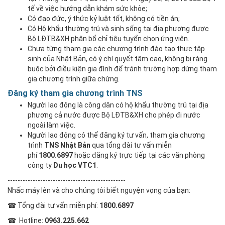
tế về việc hướng dẫn khám sức khỏe;
Có đạo đức, ý thức kỷ luật tốt, không có tiền án;
Có Hộ khẩu thường trú và sinh sống tại địa phương được
Bộ LĐTB&XH phân bổ chỉ tiêu tuyển chọn ứng viên.
Chưa từng tham gia các chương trình đào tạo thực tập
sinh của Nhật Bản, có ý chí quyết tâm cao, không bị ràng
buộc bởi điều kiện gia đình để tránh trường hợp dừng tham
gia chương trình giữa chừng.
Đăng ký tham gia chương trình TNS
Người lao động là công dân có hộ khẩu thường trú tại địa
phương cả nước được Bộ LĐTB&XH cho phép đi nước
ngoài làm việc.
Người lao động có thể đăng ký tư vấn, tham gia chương
trình
TNS Nhật Bản
qua tổng đài tư vấn miễn
phí
1800.6897
hoặc đăng ký trực tiếp tại các văn phòng
công ty
Du học VTC1
.
-----------------------------------------------
Nhấc máy lên và cho chúng tôi biết nguyện vọng của bạn:
☎ Tổng đài tư vấn miễn phí:
1800.6897
☎ Hotline:
0963.225.662