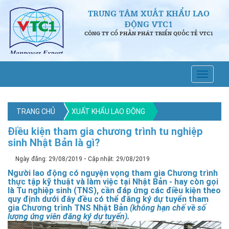
TRUNG TÂM XUẤT KHẨU LAO
ĐỘNG VTC1
CÔNG TY CỔ PHẦN PHÁT TRIỂN QUỐC TẾ VTC1
TRANG CHỦ
XUẤT KHẨU LAO ĐỘNG
Điều kiện tham gia chương trình tu nghiệp
sinh Nhật Bản là gì?
-
Ngày đăng: 29/08/2019
Cập nhật: 29/08/2019
Người lao động có nguyện vọng tham gia Chương trình
thực tập kỹ thuật và làm việc tại Nhật Bản - hay còn gọi
là
Tu nghiệp sinh
(TNS), cần đáp ứng các điều kiện theo
quy định dưới đây đều có thể đăng ký dự tuyển tham
gia
Chương trình TNS Nhật Bản
(không hạn chế về số
lượng ứng viên đăng ký dự tuyển).