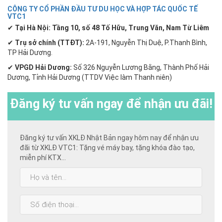
CÔNG TY CỔ PHẦN ĐẦU TƯ DU HỌC VÀ HỢP TÁC QUỐC TẾ
VTC1
✔
Tại Hà Nội: Tầng 10, số 48 Tố Hữu, Trung Văn, Nam Từ Liêm
✔
Trụ sở chính (TTĐT):
2A-191, Nguyễn Thị Duệ, P.Thanh Bình,
TP Hải Dương.
✔
VPGD Hải Dương:
Số 326 Nguyễn Lương Bằng, Thành Phố Hải
Dương, Tỉnh Hải Dương (TTDV Việc làm Thanh niên)
Đăng ký
tư vấn ngay để nhận ưu đãi!
Đăng ký tư vấn XKLĐ Nhật Bản ngay hôm nay để nhận ưu
đãi từ XKLĐ VTC1: Tặng vé máy bay, tặng khóa đào tạo,
miễn phí KTX...
Họ
và
tên:
SĐT: