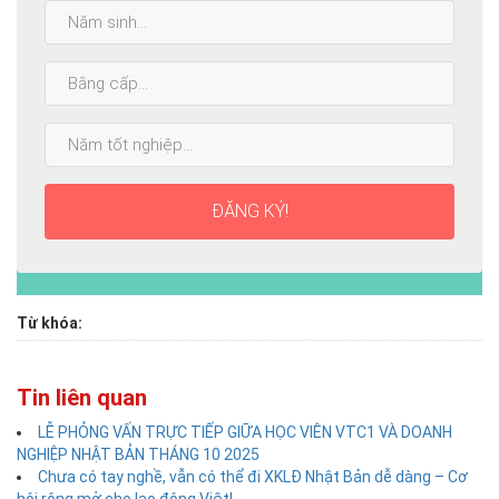
Năm
sinh:
Bằng
cấp
cao
Năm
nhất:
tốt
nghiệp:
ĐĂNG KÝ!
Từ khóa:
Tin liên quan
LỄ PHỎNG VẤN TRỰC TIẾP GIỮA HỌC VIÊN VTC1 VÀ DOANH
NGHIỆP NHẬT BẢN THÁNG 10 2025
Chưa có tay nghề, vẫn có thể đi XKLĐ Nhật Bản dễ dàng – Cơ
hội rộng mở cho lao động Việt!