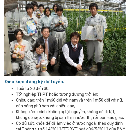
Điều kiện đăng ký dự tuyển.
Tuổi từ 20 đến 30;
Tốt nghiệp THPT hoặc tương đương trở lên;
Chiều cao: trên 1m60 đối với nam và trên 1m50 đối với nữ,
cân nặng phù hợp với chiều cao;
Không xăm mình, không bị tật nguyền, không có dị tật,
không có sẹo; không bị cận thị, nhược thị, rối loạn sắc giác;
Có đủ sức khỏe để đi làm việc ở nước ngoài theo quy định
tại Thông tư số 14/2013/TT-BYT ngày 06/5/2013 của Bộ Y