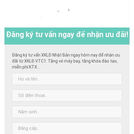
Đăng ký
tư vấn ngay để nhận ưu đãi!
Đăng ký tư vấn XKLĐ Nhật Bản ngay hôm nay để nhận ưu
đãi từ XKLĐ VTC1: Tặng vé máy bay, tặng khóa đào tạo,
miễn phí KTX...
Họ
và
tên:
SĐT:
Năm
sinh:
Bằng
cấp