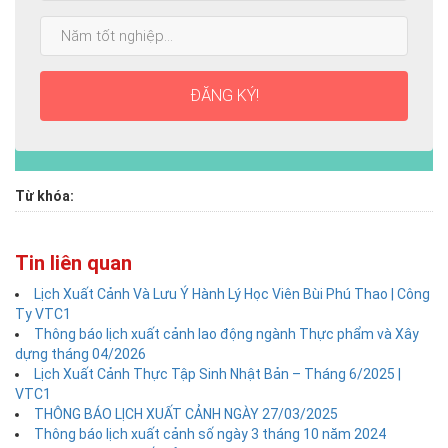
cao
Năm
nhất:
tốt
nghiệp:
ĐĂNG KÝ!
Từ khóa:
Tin liên quan
Lịch Xuất Cảnh Và Lưu Ý Hành Lý Học Viên Bùi Phú Thao | Công
Ty VTC1
Thông báo lịch xuất cảnh lao động ngành Thực phẩm và Xây
dựng tháng 04/2026
Lịch Xuất Cảnh Thực Tập Sinh Nhật Bản – Tháng 6/2025 |
VTC1
THÔNG BÁO LỊCH XUẤT CẢNH NGÀY 27/03/2025
Thông báo lịch xuất cảnh số ngày 3 tháng 10 năm 2024