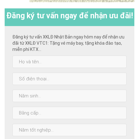
Đăng ký
tư vấn ngay để nhận ưu đãi!
Đăng ký tư vấn XKLĐ Nhật Bản ngay hôm nay để nhận ưu
đãi từ XKLĐ VTC1: Tặng vé máy bay, tặng khóa đào tạo,
miễn phí KTX...
Họ
và
tên:
SĐT:
Năm
sinh:
Bằng
cấp
cao
Năm
nhất:
tốt