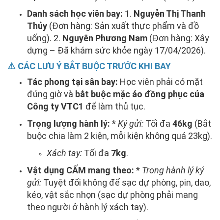
Danh sách học viên bay:
1.
Nguyễn Thị Thanh
Thủy
(Đơn hàng: Sản xuất thực phẩm và đồ
uống). 2.
Nguyễn Phương Nam
(Đơn hàng: Xây
dựng – Đã khám sức khỏe ngày 17/04/2026).
⚠️ CÁC LƯU Ý BẮT BUỘC TRƯỚC KHI BAY
Tác phong tại sân bay:
Học viên phải có mặt
đúng giờ và
bắt buộc mặc áo đồng phục của
Công ty VTC1
để làm thủ tục.
Trọng lượng hành lý:
*
Ký gửi:
Tối đa
46kg
(Bắt
buộc chia làm 2 kiện, mỗi kiện không quá 23kg).
Xách tay:
Tối đa
7kg
.
Vật dụng CẤM mang theo:
*
Trong hành lý ký
gửi:
Tuyệt đối không để sạc dự phòng, pin, dao,
kéo, vật sắc nhọn (sạc dự phòng phải mang
theo người ở hành lý xách tay).