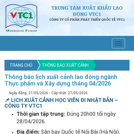
TRUNG TÂM XUẤT KHẨU LAO
ĐỘNG VTC1
CÔNG TY CỔ PHẦN PHÁT TRIỂN QUỐC TẾ VTC1
TRANG CHỦ
THÔNG BÁO XUẤT CẢNH
Thông báo lịch xuất cảnh lao động ngành
Thực phẩm và Xây dựng tháng 04/2026
-
Ngày đăng: 27/05/2026
Cập nhật: 27/05/2026
📌 LỊCH XUẤT CẢNH HỌC VIÊN ĐI NHẬT BẢN –
CÔNG TY VTC1
Thời gian tập trung:
Đúng 20h00 tối ngày
28/04/2026.
Địa điểm:
Sân bay Quốc tế Nội Bài (Hà Nội).