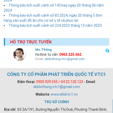
2024
Thông báo lịch xuất cảnh số 143 bay ngày 20 tháng 06 năm
2024
Thông báo lịch xuất cảnh số 83.2024, ngày 20 tháng 5 đơn
hàng sản xuất đồ ăn cho cơ sở y tế và phúc lợi
Thông báo lịch xuất cảnh số 234.2023 tháng 12 năm 2023
HỖ TRỢ TRỰC TUYẾN
Ms.Thông
Hotline tư vấn:
0963.225.662
Email:
xkldvithong.vtc1@gmail.com
CÔNG TY CỔ PHẦN PHÁT TRIỂN QUỐC TẾ VTC1
Điện thoại
:
0905.929.555 / 04.22.120.123
-
Email
:
xkldvithong.vtc1@gmail.com
Website
:
www.xkldvtc1.vn
TRỤ SỞ CHÍNH
Địa chỉ
: Số 2A/191, Đường Nguyễn Thị Duệ, Phường Thanh Bình,