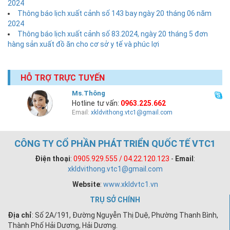
2024
Thông báo lịch xuất cảnh số 143 bay ngày 20 tháng 06 năm
2024
Thông báo lịch xuất cảnh số 83.2024, ngày 20 tháng 5 đơn
hàng sản xuất đồ ăn cho cơ sở y tế và phúc lợi
HỖ TRỢ TRỰC TUYẾN
Ms.Thông
Hotline tư vấn:
0963.225.662
Email:
xkldvithong.vtc1@gmail.com
CÔNG TY CỔ PHẦN PHÁT TRIỂN QUỐC TẾ VTC1
Điện thoại
:
0905.929.555 / 04.22.120.123
-
Email
:
xkldvithong.vtc1@gmail.com
Website
:
www.xkldvtc1.vn
TRỤ SỞ CHÍNH
Địa chỉ
: Số 2A/191, Đường Nguyễn Thị Duệ, Phường Thanh Bình,
Thành Phố Hải Dương, Hải Dương.