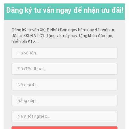
Đăng ký
tư vấn ngay để nhận ưu đãi!
Đăng ký tư vấn XKLĐ Nhật Bản ngay hôm nay để nhận ưu
đãi từ XKLĐ VTC1: Tặng vé máy bay, tặng khóa đào tạo,
miễn phí KTX...
Họ
và
tên:
SĐT:
Năm
sinh:
Bằng
cấp
cao
Năm
nhất:
tốt
nghiệp: