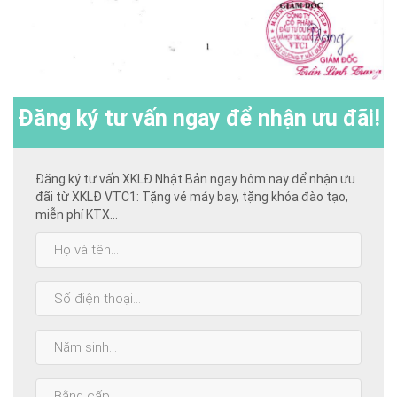
Đăng ký
tư vấn ngay để nhận ưu đãi!
Đăng ký tư vấn XKLĐ Nhật Bản ngay hôm nay để nhận ưu
đãi từ XKLĐ VTC1: Tặng vé máy bay, tặng khóa đào tạo,
miễn phí KTX...
Họ
và
tên:
SĐT:
Năm
sinh:
Bằng