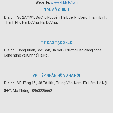
Website
:
www.xkldvtc1.vn
TRỤ SỞ CHÍNH
Địa chỉ
: Số 2A/191, Đường Nguyễn Thị Duệ, Phường Thanh Bình,
Thành Phố Hải Dương, Hải Dương.
TT ĐÀO TẠO XKLĐ
Địa chỉ:
Đông Xuân, Sóc Sơn, Hà Nội - Trường Cao đẳng nghề
Công nghệ và Kinh tế Hà Nội.
VP TIẾP NHẬN HỒ SƠ HÀ NỘI
Địa chỉ
:
VP Tầng 15
,
48 Tố Hữu, Trung Văn, Nam Từ Liêm, Hà Nội
SĐT:
Ms Thông - 0963225662