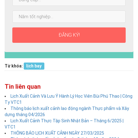
cấp
cao
Năm
nhất:
tốt
nghiệp:
ĐĂNG KÝ!
Từ khóa:
lịch bay
Tin liên quan
Lịch Xuất Cảnh Và Lưu Ý Hành Lý Học Viên Bùi Phú Thao | Công
Ty VTC1
Thông báo lịch xuất cảnh lao động ngành Thực phẩm và Xây
dựng tháng 04/2026
Lịch Xuất Cảnh Thực Tập Sinh Nhật Bản – Tháng 6/2025 |
VTC1
THÔNG BÁO LỊCH XUẤT CẢNH NGÀY 27/03/2025