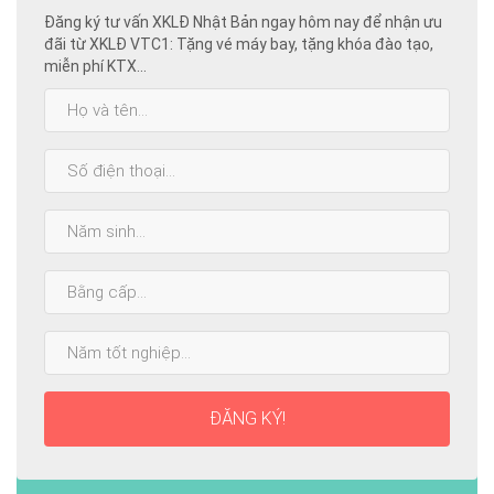
Đăng ký tư vấn XKLĐ Nhật Bản ngay hôm nay để nhận ưu
đãi từ XKLĐ VTC1: Tặng vé máy bay, tặng khóa đào tạo,
miễn phí KTX...
Họ
và
tên:
SĐT:
Năm
sinh:
Bằng
cấp
cao
Năm
nhất:
tốt
nghiệp:
ĐĂNG KÝ!