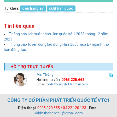
Từ khóa:
đơn hàng e7
xklđ hàn quốc
Tin liên quan
Thông báo lịch xuất cảnh Hàn quốc số 1.2023 tháng 12 năm
2023
Thông báo tuyển dụng lao động Hàn Quốc visa E7 ngành thợ
hàn đóng tàu
HỖ TRỢ TRỰC TUYẾN
Ms.Thông
Hotline tư vấn:
0963.225.662
Email:
xkldvithong.vtc1@gmail.com
CÔNG TY CỔ PHẦN PHÁT TRIỂN QUỐC TẾ VTC1
Điện thoại
:
0905.929.555 / 04.22.120.123
-
Email
:
xkldvithong.vtc1@gmail.com