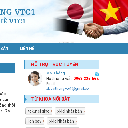
NG VTC1
TẾ VTC1
 BẢN
LIÊN HỆ
HỖ TRỢ TRỰC TUYẾN
Ms.Thông
Hotline tư vấn:
0963.225.662
Email:
xkldvithong.vtc1@gmail.com
sắc
TỪ KHÓA NỔI BẬT
à còn
ồng thời
ua. Do
tokutei gino
19
xklđ nhật bản
18
lịch bay
10
xkld Nhật bản
9