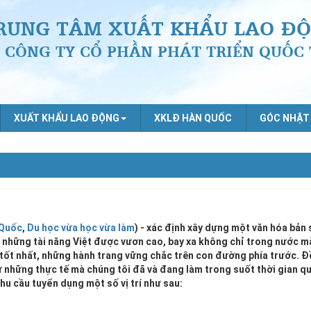
RUNG TÂM XUẤT KHẨU LAO ĐỘ
CÔNG TY CỔ PHẦN PHÁT TRIỂN QUỐC 
XUẤT KHẨU LAO ĐỘNG
XKLĐ HÀN QUỐC
GÓC NHẬT
 Quốc
,
Du học vừa học vừa làm
) - xác định xây dựng một văn hóa bản 
ho những tài năng Việt được vươn cao, bay xa không chỉ trong nước m
 tốt nhất, những hành trang vững chắc trên con đường phía trước. Đ
ừ những thực tế mà chúng tôi đã và đang làm trong suốt thời gian q
nhu cầu tuyển dụng một số vị trí như sau: