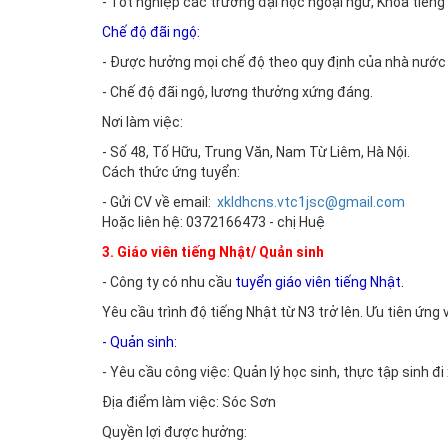
- Tốt nghiệp các trường đại học ngoại ngữ, Khoa tiếng
Chế độ đãi ngộ:
- Được hưởng mọi chế độ theo quy định của nhà nước
- Chế độ đãi ngộ, lương thưởng xứng đáng.
Nơi làm việc:
- Số 48, Tố Hữu, Trung Văn, Nam Từ Liêm, Hà Nội.
Cách thức ứng tuyển:
- Gửi CV về email:
xkldhcns.vtc1jsc@gmail.com
Hoặc liên hệ: 0372166473 - chị Huệ
3. Giáo viên tiếng Nhật/ Quản sinh
- Công ty có nhu cầu
tuyển giáo viên tiếng Nhật.
Yêu cầu trình độ tiếng Nhật từ N3 trở lên. Ưu tiên ứng
- Quản sinh:
- Yêu cầu công việc: Quản lý học sinh, thực tập sinh đ
Địa điểm làm việc: Sóc Sơn
Quyền lợi được hưởng: