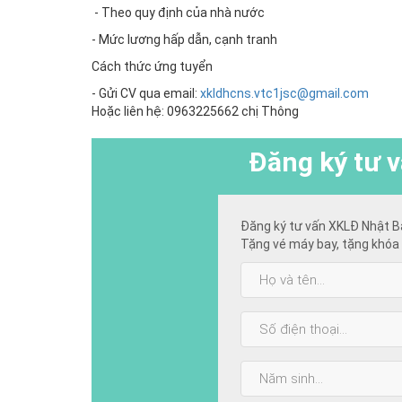
- Theo quy định của nhà nước
- Mức lương hấp dẫn, cạnh tranh
Cách thức ứng tuyển
- Gửi CV qua email:
xkldhcns.vtc1jsc@gmail.com
Hoặc liên hệ: 0963225662 chị Thông
Đăng ký
tư v
Đăng ký tư vấn XKLĐ Nhật B
Tặng vé máy bay, tặng khóa 
Họ
và
tên:
SĐT:
Năm
sinh: