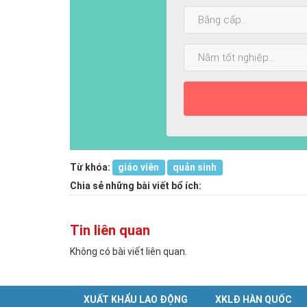
Bằng
cấp
cao
Năm
nhất:
tốt
nghiệp:
Từ khóa:
giáo viên
quản sinh
Chia sẻ những bài viết bổ ích:
Tin liên quan
Không có bài viết liên quan.
XUẤT KHẨU LAO ĐỘNG
XKLĐ HÀN QUỐC