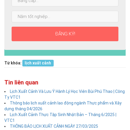
cấp
cao
Năm
nhất:
tốt
nghiệp:
ĐĂNG KÝ!
Từ khóa:
lịch xuất cảnh
Tin liên quan
Lịch Xuất Cảnh Và Lưu Ý Hành Lý Học Viên Bùi Phú Thao | Công
Ty VTC1
Thông báo lịch xuất cảnh lao động ngành Thực phẩm và Xây
dựng tháng 04/2026
Lịch Xuất Cảnh Thực Tập Sinh Nhật Bản – Tháng 6/2025 |
VTC1
THÔNG BÁO LỊCH XUẤT CẢNH NGÀY 27/03/2025