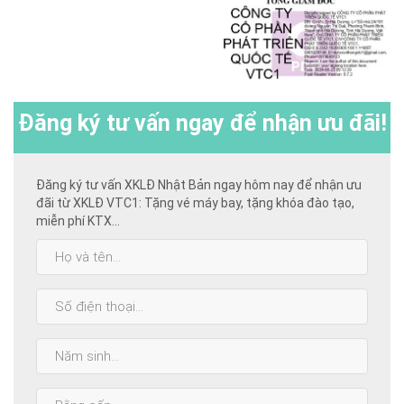
Đăng ký
tư vấn ngay để nhận ưu đãi!
Đăng ký tư vấn XKLĐ Nhật Bản ngay hôm nay để nhận ưu
đãi từ XKLĐ VTC1: Tặng vé máy bay, tặng khóa đào tạo,
miễn phí KTX...
Họ
và
tên:
SĐT:
Năm
sinh:
Bằng